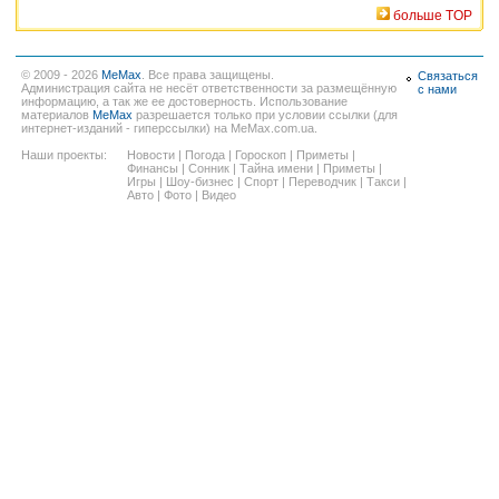
больше TOP
© 2009 - 2026
MeMax
. Все права защищены.
Связаться
Администрация сайта не несёт ответственности за размещённую
с нами
информацию, а так же ее достоверность. Использование
материалов
MeMax
разрешается только при условии ссылки (для
интернет-изданий - гиперссылки) на MeMax.com.ua.
Наши проекты:
Новости
|
Погода
|
Гороскоп
|
Приметы
|
Финансы
|
Сонник
|
Тайна имени
|
Приметы
|
Игры
|
Шоу-бизнес
|
Спорт
|
Переводчик
|
Такси
|
Авто
|
Фото
|
Видео