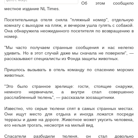
фото с Фокус
Об этом сообщило
местное издание NL Times.
Посетительница отеля сняла "пляжный номер", отдельную
комнату с выходом на пляж, и вечером ушла гулять с собакой.
Она обнаружила неожиданного посетителя по возвращению в
номер.
"Мы часто получаем странные сообщения и нас нелегко
удивить. Но в этот случай даже мы сначала не поверили", —
рассказывают специалисты из Фонда защиты животных.
Пришлось вызывать в отель команду по спасению морских
животных.
"Это было странное зрелище: гости, стоящие снаружи,
немного нервничали, а внутри спал совершенно
расслабленный тюлень", — рассказали зоозащитники.
Известно, что cерые тюлени спят в самых странных местах.
Они ищут место для отдыха и иногда ложатся посреди
террасы и даже на дороге. Животное может укусить человека,
его нельзя трогать, несмотря на милый вид.
Спасатели разбудили тюленя, он стал довольно