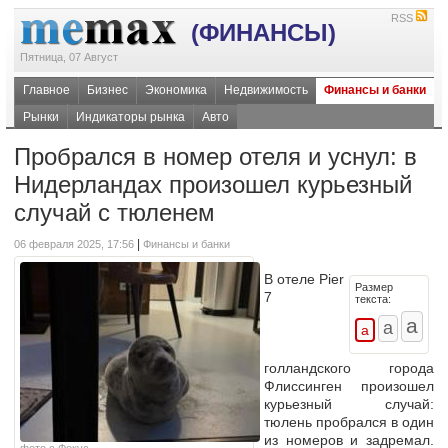
RSS
(ФИНАНСЫ)
Пятница, 07 Август
Главное
Бизнес
Экономика
Недвижимость
Финансы и банки
Рынки
Индикаторы рынка
Авто
Пробрался в номер отеля и уснул: в
Нидерландах произошел курьезный
случай с тюленем
|
06 февраля 2025, 17:56
Финансы и банки
В отеле Pier
Размер
7
текста:
голландского города
Флиссинген произошел
курьезный случай:
тюлень пробрался в один
из номеров и задремал.