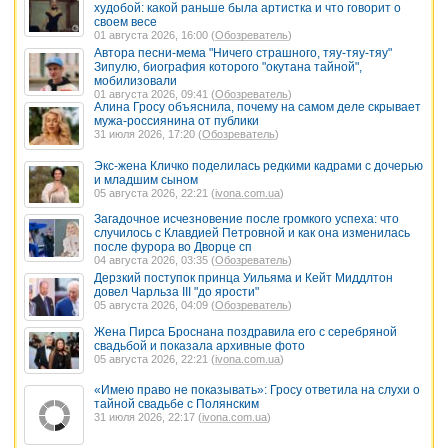
худобой: какой раньше была артистка и что говорит о
своем весе
01 августа 2026, 16:00 (
Обозреватель
)
Автора песни-мема "Ничего страшного, тяу-тяу-тяу"
Зипулю, биография которого "окутана тайной",
мобилизовали
01 августа 2026, 09:41 (
Обозреватель
)
Алина Гросу объяснила, почему на самом деле скрывает
мужа-россиянина от публики
31 июля 2026, 17:20 (
Обозреватель
)
Экс-жена Кличко поделилась редкими кадрами с дочерью
и младшим сыном
05 августа 2026, 22:21 (
ivona.com.ua
)
Загадочное исчезновение после громкого успеха: что
случилось с Клавдией Петровной и как она изменилась
после фурора во Дворце сп
04 августа 2026, 03:35 (
Обозреватель
)
Дерзкий поступок принца Уильяма и Кейт Миддлтон
довел Чарльза III "до ярости"
05 августа 2026, 04:09 (
Обозреватель
)
Жена Пирса Броснана поздравила его с серебряной
свадьбой и показала архивные фото
05 августа 2026, 22:21 (
ivona.com.ua
)
«Имею право не показывать»: Гросу ответила на слухи о
тайной свадьбе с Полянским
31 июля 2026, 22:17 (
ivona.com.ua
)