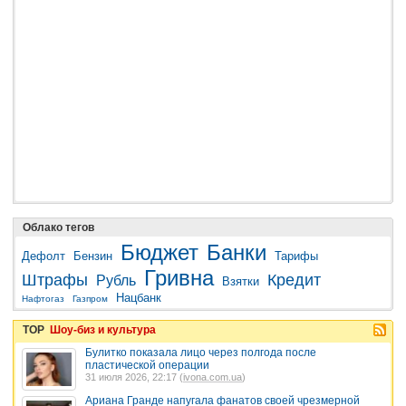
Облако тегов
Бюджет
Банки
Дефолт
Бензин
Тарифы
Гривна
Штрафы
Кредит
Рубль
Взятки
Нацбанк
Нафтогаз
Газпром
TOP
Шоу-биз и культура
Булитко показала лицо через полгода после
пластической операции
31 июля 2026, 22:17 (
ivona.com.ua
)
Ариана Гранде напугала фанатов своей чрезмерной