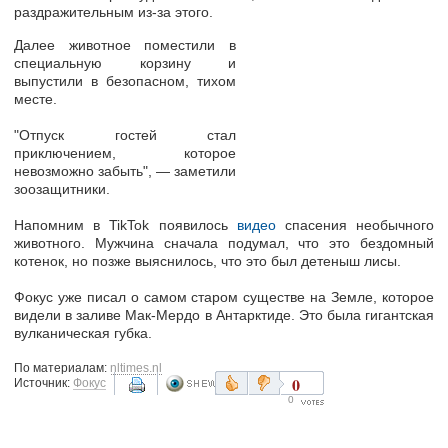
раздражительным из-за этого.
Далее животное поместили в
специальную корзину и
выпустили в безопасном, тихом
месте.
"Отпуск гостей стал
приключением, которое
невозможно забыть", — заметили
зоозащитники.
Напомним в TikTok появилось
видео
спасения необычного
животного. Мужчина сначала подумал, что это бездомный
котенок, но позже выяснилось, что это был детеныш лисы.
Фокус уже писал о самом старом существе на Земле, которое
видели в заливе Мак-Мердо в Антарктиде. Это была гигантская
вулканическая губка.
По материалам:
nltimes.nl
0
Источник:
Фокус
0