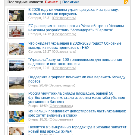
Последние новости
Бизнес
|
Политика
В 2026 году миллионы украинцев уехали за границу:
сколько из них не вернулись
Сегодня, 15:31 (
Обозреватель
)
ЕС расширил санкции против РФ за обстрелы Украины:
наказаны разработчики "Искандера" и "Сармата"
Сегодня, 14:12 (
Обозреватель
)
Что ожидает украинцев в 2026-2028 годах? Основные
выводы из новых прогнозов от НБУ
Сегодня, 13:27 (
Обозреватель
)
"Укрнафта" закупит 100 топливовозов для повышения
надежности поставок топлива
Сегодня, 12:51 (
Обозреватель
)
Поддержка аграриев: поможет ли она пережить блокаду
портов
Вчера, 20:49 (
Зеркало недели
)
Россия уничтожила склады площадью, равной 56
футбольным полям: стали известны масштабы убытков
украинского бизнеса
Вчера, 18:59 (
Обозреватель
)
Из Польши предлагают депортировать часть украинцев:
кого хотят включить в списки
Вчера, 18:31 (
Обозреватель
)
Появится в 5 выбранных городах: где в Украине запустят
новый вид аренды жилья