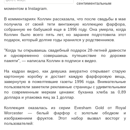
фото с Фокус
сентиментальным
моментом в Instagram.
В комментариях Коллин рассказала, что после свадьбы в мае
получила от своей тети винтажную коллекцию фарфора,
собранную ее бабушкой еще в 1996 году. Она умерла, когда
Коллин было всего пять лет, но заранее подготовила этот
подарок, который долгие годы хранился у родственников.
"Когда ты открываешь свадебный подарок 28-летней давности
и одновременно совершаешь путешествие по дорожке
памяти", — написала Коллин в подписи к видео.
На кадрах видно, как девушка аккуратно открывает старую
картонную коробку и достает каждую фарфоровую вещь,
завернутую в пожелтевшие газеты 1996 года. Внимательные
пользователи заметили рекламные страницы с удивительными
по современным меркам ценами: буханка хлеба за 0,89
доллара и упаковка яиц за 1 доллар.
Коллекция оказалась из серии Evesham Gold от Royal
Worcester — белый фарфор с золотым ободком и
изображением фруктов. Этот набор вызвал восторг у
пользователей: