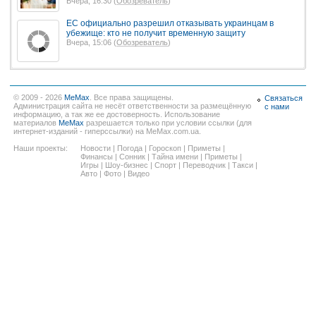
Вчера, 16:30 (
Обозреватель
)
ЕС официально разрешил отказывать украинцам в
убежище: кто не получит временную защиту
Вчера, 15:06 (
Обозреватель
)
© 2009 - 2026
MeMax
. Все права защищены.
Связаться
Администрация сайта не несёт ответственности за размещённую
с нами
информацию, а так же ее достоверность. Использование
материалов
MeMax
разрешается только при условии ссылки (для
интернет-изданий - гиперссылки) на MeMax.com.ua.
Наши проекты:
Новости
|
Погода
|
Гороскоп
|
Приметы
|
Финансы
|
Сонник
|
Тайна имени
|
Приметы
|
Игры
|
Шоу-бизнес
|
Спорт
|
Переводчик
|
Такси
|
Авто
|
Фото
|
Видео