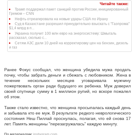
Читайте также:
Трамп поддержал пакет санкций против России, инициированный
Гремом – CNN
Нефть отреагировала на новые удары США по Ирану
Суд в Казахстане разрешил принудительно взыскать с "Газпрома"
$1,4 млрд в п...
Украина получит 100 млн евро на энергосистему: Шмыгаль
рассказал, сколько с...
Сетям АЗС дали 10 дней на корректировку цен на бензин, дизель
и газ
Ранее Фокус сообщал, что женщина убедила мужа продать
почку, чтобы забрать деньги и сбежать с любовником. Жена в
течение нескольких месяцев уговаривала мужчину
пожертвовать орган ради будущего их ребенка. Муж доверил
своей спутнице сумму в 1 миллион рупий, но вскоре пожалел
об этом.
Также стало известно, что женщина просыпалась каждый день
и забывала кто ее муж. В результате редкого неврологического
состояния Неш Пиллай проснулась, полагая, что ей снова 17
лет. Память женщины "перезагружалась" каждую минуту.
По материалам:
instagram.com