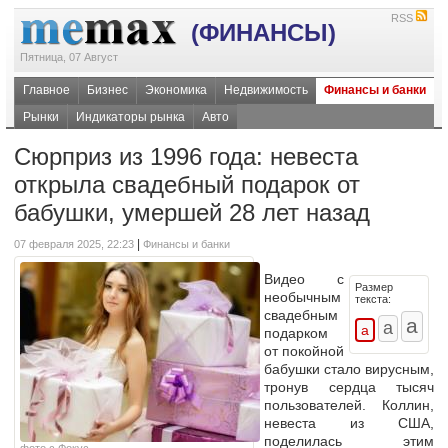
RSS
(ФИНАНСЫ)
Пятница, 07 Август
Главное
Бизнес
Экономика
Недвижимость
Финансы и банки
Рынки
Индикаторы рынка
Авто
Сюрприз из 1996 года: невеста
открыла свадебный подарок от
бабушки, умершей 28 лет назад
|
07 февраля 2025, 22:23
Финансы и банки
Видео с
Размер
необычным
текста:
свадебным
подарком
от покойной
бабушки стало вирусным,
тронув сердца тысяч
пользователей. Коллин,
невеста из США,
поделилась этим