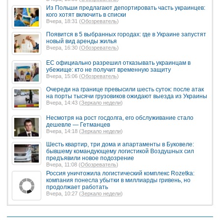
Из Польши предлагают депортировать часть украинцев:
кого хотят включить в списки
Вчера, 18:31 (
Обозреватель
)
Появится в 5 выбранных городах: где в Украине запустят
новый вид аренды жилья
Вчера, 16:30 (
Обозреватель
)
ЕС официально разрешил отказывать украинцам в
убежище: кто не получит временную защиту
Вчера, 15:06 (
Обозреватель
)
Очереди на границе превысили шесть суток: после атак
на порты тысячи грузовиков ожидают выезда из Украины
Вчера, 14:43 (
Зеркало недели
)
Несмотря на рост госдолга, его обслуживание стало
дешевле — Гетманцев
Вчера, 14:18 (
Зеркало недели
)
Шесть квартир, три дома и апартаменты в Буковеле:
бывшему командующему логистикой Воздушных сил
предъявили новое подозрение
Вчера, 11:08 (
Обозреватель
)
Россия уничтожила логистический комплекс Rozetka:
компания понесла убытки в миллиарды гривень, но
продолжает работать
Вчера, 10:27 (
Зеркало недели
)