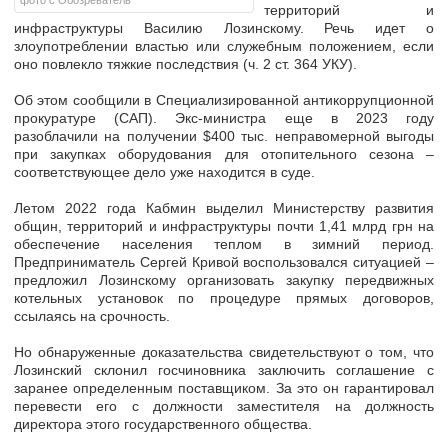
фото с Обозреватель
территорий и
инфраструктуры Василию Лозинскому. Речь идет о
злоупотреблении властью или служебным положением, если
оно повлекло тяжкие последствия
(ч. 2 ст. 364 УКУ).
Об этом сообщили в Специализированной антикоррупционной
прокуратуре (САП). Экс-министра еще в 2023 году
разоблачили на
получении $400 тыс. неправомерной выгоды
при закупках оборудования
для отопительного сезона –
соответствующее дело уже находится в суде.
Летом 2022 года Кабмин выделил Министерству развития
общин, территорий и инфраструктуры почти 1,41 млрд грн на
обеспечение населения теплом в зимний период.
Предприниматель Сергей Кривой воспользовался ситуацией –
предложил Лозинскому организовать закупку передвижных
котельных установок по процедуре прямых договоров
,
ссылаясь на срочность.
Но обнаруженные доказательства свидетельствуют о том, что
Лозинский склонил госчиновника заключить соглашение с
заранее определенным поставщиком
. За это он гарантировал
перевести его с должности заместителя на должность
директора этого государственного общества.