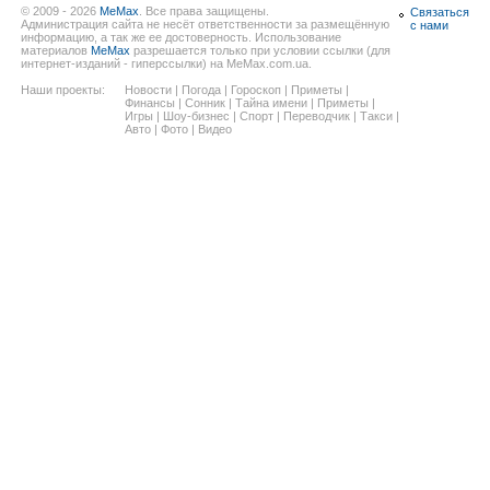
© 2009 - 2026
MeMax
. Все права защищены.
Связаться
Администрация сайта не несёт ответственности за размещённую
с нами
информацию, а так же ее достоверность. Использование
материалов
MeMax
разрешается только при условии ссылки (для
интернет-изданий - гиперссылки) на MeMax.com.ua.
Наши проекты:
Новости
|
Погода
|
Гороскоп
|
Приметы
|
Финансы
|
Сонник
|
Тайна имени
|
Приметы
|
Игры
|
Шоу-бизнес
|
Спорт
|
Переводчик
|
Такси
|
Авто
|
Фото
|
Видео