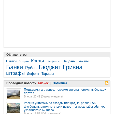
Облако тегов
Кредит
Взятки
Нацбанк
Бензин
Газпром
Нафтогаз
Банки
Бюджет
Гривна
Рубль
Штрафы
Дефолт
Тарифы
Последние новости
Бизнес
|
Политика
Поддержка аграриев: поможет ли она пережить блокаду
портов
Вчера, 20:49 (
Зеркало недели
)
Россия уничтожила склады площадью, равной 56
футбольным полям: стали известны масштабы убытков
украинского бизнеса
Вчера, 18:59 (
Обозреватель
)