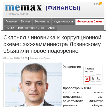
RSS
(ФИНАНСЫ)
Пятница, 07 Август
Главное
Бизнес
Экономика
Недвижимость
Финансы и банки
Рынки
Индикаторы рынка
Авто
Склонял чиновника к коррупционной
схеме: экс-замминистра Лозинскому
объявили новое подозрение
|
01 июня 2026, 15:59
Финансы и банки
Украинские
Размер
текста:
правоохранители
сообщили о новом
подозрении экс-
заместителю министра
развития общин,