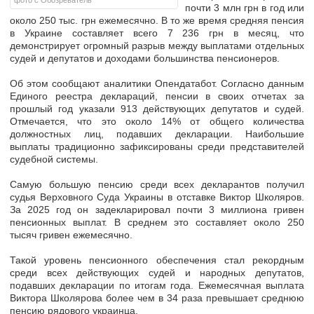
фото с Обозреватель
почти 3 млн грн в год или
около 250 тыс. грн ежемесячно.
В то же время средняя пенсия
в Украине составляет
всего 7 236 грн в месяц
, что
демонстрирует огромный разрыв между выплатами отдельных
судей и депутатов и доходами большинства пенсионеров.
Об этом сообщают аналитики Опендатабот. Согласно данным
Единого реестра деклараций, пенсии в своих отчетах за
прошлый год указали
913 действующих депутатов и судей.
Отмечается, что это около
14% от общего количества
должностных лиц
, подавших декларации. Наибольшие
выплаты традиционно зафиксированы среди представителей
судебной системы.
Самую большую пенсию среди всех декларантов получил
судья Верховного Суда Украины в отставке Виктор Школяров.
За 2025 год он задекларировал почти
3 миллиона гривен
пенсионных выплат. В
среднем это составляет около 250
тысяч гривен ежемесячно.
Такой уровень пенсионного обеспечения стал рекордным
среди всех действующих судей и народных депутатов,
подавших декларации по итогам года. Ежемесячная выплата
Виктора Школярова
более чем в 34 раза превышает среднюю
пенсию рядового украинца.