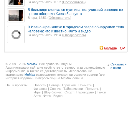
04 августа 2026, 11:52 (
Обозреватель
)
В больнице скончался мужчина, получивший ранение во
время обстрела Киева 5 августа
Вчера, 12:51 (
Обозреватель
)
В Ивано-Франковске в городском озере обнаружили тело
человека: что известно. Фото и видео
04 августа 2026, 19:04 (
Обозреватель
)
больше TOP
© 2009 - 2026
MeMax
. Все права защищены.
Связаться
Администрация сайта не несёт ответственности за размещённую
с нами
информацию, а так же ее достоверность. Использование
материалов
MeMax
разрешается только при условии ссылки (для
интернет-изданий - гиперссылки) на MeMax.com.ua.
Наши проекты:
Новости
|
Погода
|
Гороскоп
|
Приметы
|
Финансы
|
Сонник
|
Тайна имени
|
Приметы
|
Игры
|
Шоу-бизнес
|
Спорт
|
Переводчик
|
Такси
|
Авто
|
Фото
|
Видео