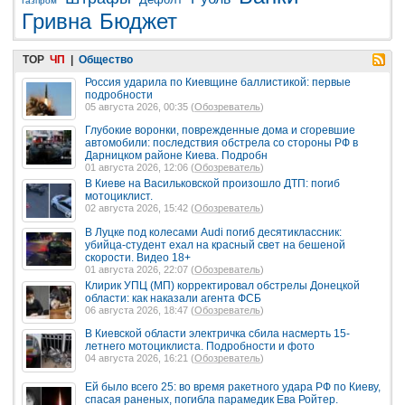
Газпром
Гривна
Бюджет
TOP
ЧП
|
Общество
Россия ударила по Киевщине баллистикой: первые
подробности
05 августа 2026, 00:35 (
Обозреватель
)
Глубокие воронки, поврежденные дома и сгоревшие
автомобили: последствия обстрела со стороны РФ в
Дарницком районе Киева. Подробн
01 августа 2026, 12:06 (
Обозреватель
)
В Киеве на Васильковской произошло ДТП: погиб
мотоциклист.
02 августа 2026, 15:42 (
Обозреватель
)
В Луцке под колесами Audi погиб десятиклассник:
убийца-студент ехал на красный свет на бешеной
скорости. Видео 18+
01 августа 2026, 22:07 (
Обозреватель
)
Клирик УПЦ (МП) корректировал обстрелы Донецкой
области: как наказали агента ФСБ
06 августа 2026, 18:47 (
Обозреватель
)
В Киевской области электричка сбила насмерть 15-
летнего мотоциклиста. Подробности и фото
04 августа 2026, 16:21 (
Обозреватель
)
Ей было всего 25: во время ракетного удара РФ по Киеву,
спасая раненых, погибла парамедик Ева Ройтер.