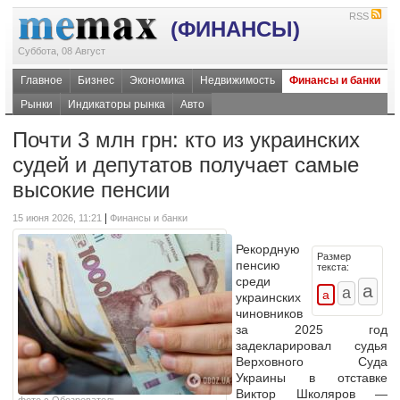
RSS
(ФИНАНСЫ)
Суббота, 08 Август
Главное
Бизнес
Экономика
Недвижимость
Финансы и банки
Рынки
Индикаторы рынка
Авто
Почти 3 млн грн: кто из украинских
судей и депутатов получает самые
высокие пенсии
|
15 июня 2026, 11:21
Финансы и банки
Рекордную
Размер
пенсию
текста:
среди
украинских
чиновников
за 2025 год
задекларировал судья
Верховного Суда
Украины в отставке
Виктор Школяров —