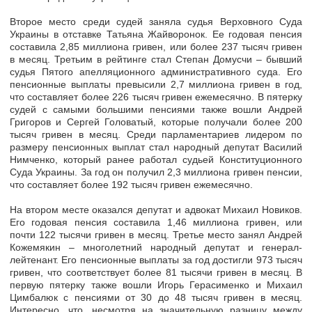
Второе место среди судей заняла судья Верховного Суда
Украины в отставке Татьяна Жайворонок. Ее годовая пенсия
составила 2,85 миллиона гривен, или более
237 тысяч гривен
в месяц.
Третьим в рейтинге стал Степан Домусчи – бывший
судья Пятого апелляционного административного суда. Его
пенсионные выплаты превысили 2,7 миллиона гривен в год,
что составляет более
226 тысяч гривен ежемесячно.
В пятерку
судей с самыми большими пенсиями также вошли Андрей
Григоров и Сергей Головатый, которые получали более 200
тысяч гривен в месяц. Среди парламентариев лидером по
размеру пенсионных выплат стал народный депутат Василий
Нимченко, который ранее работал судьей Конституционного
Суда Украины. За год он
получил 2,3 миллиона гривен пенсии,
что
составляет более 192 тысяч гривен ежемесячно.
На втором месте оказался депутат и адвокат Михаил Новиков.
Его годовая пенсия составила 1,46 миллиона гривен, или
почти
122 тысячи гривен в месяц.
Третье место занял Андрей
Кожемякин – многолетний народный депутат и генерал-
лейтенант. Его пенсионные выплаты за год достигли 973 тысяч
гривен, что соответствует более
81 тысячи гривен в месяц.
В
первую пятерку также вошли Игорь Герасименко и Михаил
Цимбалюк с пенсиями от 30 до 48 тысяч гривен в месяц.
Интересно, что, несмотря на значительную разницу между