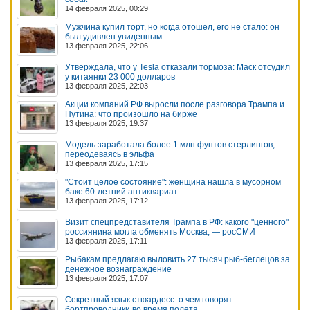
14 февраля 2025, 00:29
Мужчина купил торт, но когда отошел, его не стало: он
был удивлен увиденным
13 февраля 2025, 22:06
Утверждала, что у Tesla отказали тормоза: Маск отсудил
у китаянки 23 000 долларов
13 февраля 2025, 22:03
Акции компаний РФ выросли после разговора Трампа и
Путина: что произошло на бирже
13 февраля 2025, 19:37
Модель заработала более 1 млн фунтов стерлингов,
переодеваясь в эльфа
13 февраля 2025, 17:15
"Стоит целое состояние": женщина нашла в мусорном
баке 60-летний антиквариат
13 февраля 2025, 17:12
Визит спецпредставителя Трампа в РФ: какого "ценного"
россиянина могла обменять Москва, — росСМИ
13 февраля 2025, 17:11
Рыбакам предлагаю выловить 27 тысяч рыб-беглецов за
денежное вознаграждение
13 февраля 2025, 17:07
Секретный язык стюардесс: о чем говорят
бортпроводники во время полета