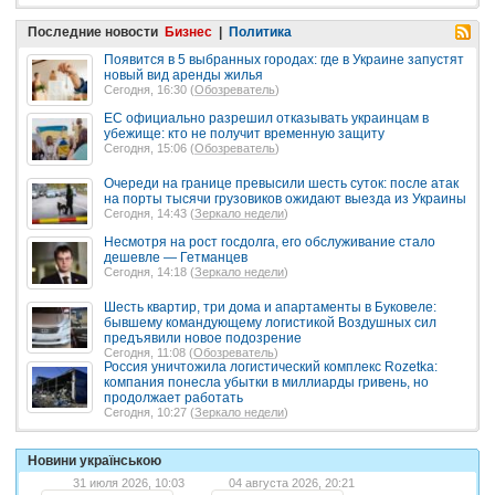
Последние новости
Бизнес
|
Политика
Появится в 5 выбранных городах: где в Украине запустят
новый вид аренды жилья
Сегодня, 16:30 (
Обозреватель
)
ЕС официально разрешил отказывать украинцам в
убежище: кто не получит временную защиту
Сегодня, 15:06 (
Обозреватель
)
Очереди на границе превысили шесть суток: после атак
на порты тысячи грузовиков ожидают выезда из Украины
Сегодня, 14:43 (
Зеркало недели
)
Несмотря на рост госдолга, его обслуживание стало
дешевле — Гетманцев
Сегодня, 14:18 (
Зеркало недели
)
Шесть квартир, три дома и апартаменты в Буковеле:
бывшему командующему логистикой Воздушных сил
предъявили новое подозрение
Сегодня, 11:08 (
Обозреватель
)
Россия уничтожила логистический комплекс Rozetka:
компания понесла убытки в миллиарды гривень, но
продолжает работать
Сегодня, 10:27 (
Зеркало недели
)
Новини українською
31 июля 2026, 10:03
04 августа 2026, 20:21