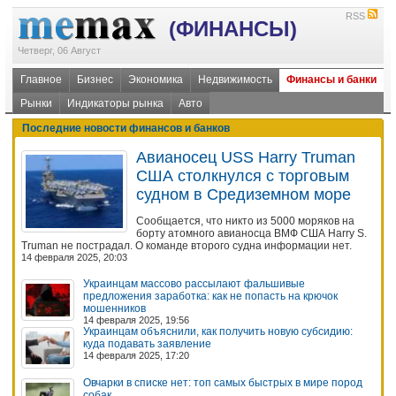
RSS
(ФИНАНСЫ)
Четверг, 06 Август
Главное
Бизнес
Экономика
Недвижимость
Финансы и банки
Рынки
Индикаторы рынка
Авто
Последние новости финансов и банков
Авианосец USS Harry Truman
США столкнулся с торговым
судном в Средиземном море
Сообщается, что никто из 5000 моряков на
борту атомного авианосца ВМФ США Harry S.
Truman не пострадал. О команде второго судна информации нет.
14 февраля 2025, 20:03
Украинцам массово рассылают фальшивые
предложения заработка: как не попасть на крючок
мошенников
14 февраля 2025, 19:56
Украинцам объяснили, как получить новую субсидию:
куда подавать заявление
14 февраля 2025, 17:20
Овчарки в списке нет: топ самых быстрых в мире пород
собак