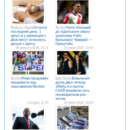
Фінанси і банки
Остался
Футбол
Челсі близький
последний день: 1
до підписання лівого
августа у украинцев с
захисника Райо
Дією могут исчезнуть
Вальєкано Чаваррії —
деньги с карты
Орнштейн
04 августа 2026, 21:11
31 июля 2026, 13:43
Футбол
Рома продовжує
Шоу-бізнес
Вокальная
працювати над
дуэль двух легенд:
трансфером Моліни
JAMALA и группа
СКАЙ взорвали сеть
неожиданным рок-
хитом
Сегодня, 11:34
30 июля 2026, 20:03