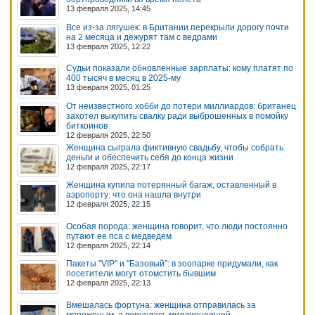
13 февраля 2025, 14:45
Все из-за лягушек: в Британии перекрыли дорогу почти
на 2 месяца и дежурят там с ведрами
13 февраля 2025, 12:22
Судьи показали обновленные зарплаты: кому платят по
400 тысяч в месяц в 2025-му
13 февраля 2025, 01:25
От неизвестного хобби до потери миллиардов: британец
захотел выкупить свалку ради выброшенных в помойку
биткоинов
12 февраля 2025, 22:50
Женщина сыграла фиктивную свадьбу, чтобы собрать
деньги и обеспечить себя до конца жизни
12 февраля 2025, 22:17
Женщина купила потерянный багаж, оставленный в
аэропорту: что она нашла внутри
12 февраля 2025, 22:15
Особая порода: женщина говорит, что люди постоянно
путают ее пса с медведем
12 февраля 2025, 22:14
Пакеты "VIP" и "Базовый": в зоопарке придумали, как
посетители могут отомстить бывшим
12 февраля 2025, 22:13
Вмешалась фортуна: женщина отправилась за
мороженым, а вернулась миллионершей