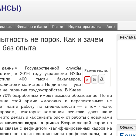
АНСЫ)
имость
Финансы и банки
Рынки
Индикаторы рынка
Авто
ытность не порок. Как и зачем
Реклама
 без опыта
данным Государственной службы
Размер текста:
истики, в 2016 году украинские ВУЗы
устили 400 тысяч бакалавров,
иалистов и магистров. Но диплом — уже
о не гарантия трудоустройства. В Киеве
о 70% безработных имеют высшее образование. Почти
вина этой армии «молодых и перспективных» не
ет найти работу по специальности — в том числе,
прочем, некоторые компании все-таки дают шанс
это делать и как снизить риски от работы с новичками
да исчезли кадры с рынка
Возрастающий спрос на
Облако т
м связан с дефицитом квалифицированных кадров на
зжают не только состоявшиеся профессионалы, но и
Банк