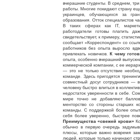
вчерашние студенты. В среднем, три 
работы. Многие покидают страну ещ
украинцев, обучающихся за гра
образования. Отток специалистов ча
В таких сферах как IT, маркет
работодатели готовы платить да
свидетельствует, к примеру, статист
сообщает «Корреспондент» со ссылко
работников без опыта выросло вдв
привлекать новичков.
К чему готов
опыта, особенно вчерашний выпускни
коммерческой компании, с ее иерарх
— это не только отсутствие необхо
команде. Здесь пригодятся тренинг
совместный досуг сотрудников — в
человеку быстро влиться в коллекти
недостаток уверенности в себе. Со
мире точно не добавляют баллов
менторство со стороны старших ко
команды. С поддержкой более опыт
себя более уверенно, быстрее пов
Преимущества «свежей крови»
Ко
обычно в первую очередь задумыв
плюсы, которые важно вовремя зам
людей, которые только начинают стр