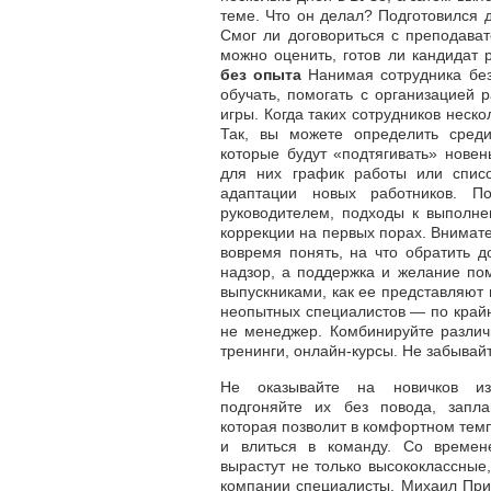
теме. Что он делал? Подготовился 
Смог ли договориться с преподава
можно оценить, готов ли кандидат 
без опыта
Нанимая сотрудника без 
обучать, помогать с организацией 
игры. Когда таких сотрудников неск
Так, вы можете определить среди
которые будут «подтягивать» новень
для них график работы или списо
адаптации новых работников. По
руководителем, подходы к выполне
коррекции на первых порах. Внимате
вовремя понять, на что обратить 
надзор, а поддержка и желание по
выпускниками, как ее представляют 
неопытных специалистов — по крайне
не менеджер. Комбинируйте различ
тренинги, онлайн-курсы. Не забывай
Не оказывайте на новичков из
подгоняйте их без повода, запла
которая позволит в комфортном тем
и влиться в команду. Со времен
вырастут не только высококлассные
компании специалисты. Михаил Прит