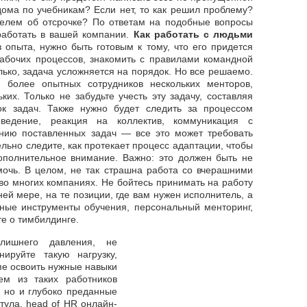
дома по учебникам? Если нет, то как решил проблему?
телем об отсрочке? По ответам на подобные вопросы
работать в вашей компании.
Как работать с людьми
опыта, нужно быть готовым к тому, что его придется
рабочих процессов, знакомить с правилами командной
олько, задача усложняется на порядок. Но все решаемо.
 более опытных сотрудников нескольких менторов,
ких. Только не забудьте учесть эту задачу, составляя
к задач. Также нужно будет следить за процессом
ведение, реакция на коллектив, коммуникация с
нию поставленных задач — все это может требовать
льно следите, как протекает процесс адаптации, чтобы
дополнительное внимание. Важно: это должен быть не
мочь. В целом, не так страшна работа со вчерашними
во многих компаниях. Не бойтесь принимать на работу
й мере, на те позиции, где вам нужен исполнитель, а
ные инструменты обучения, персональный менторинг,
те о тимбилдинге.
лишнего давления, не
нируйте такую нагрузку,
пе освоить нужные навыки
ем из таких работников
, но и глубоко преданные
ула, head of HR онлайн-