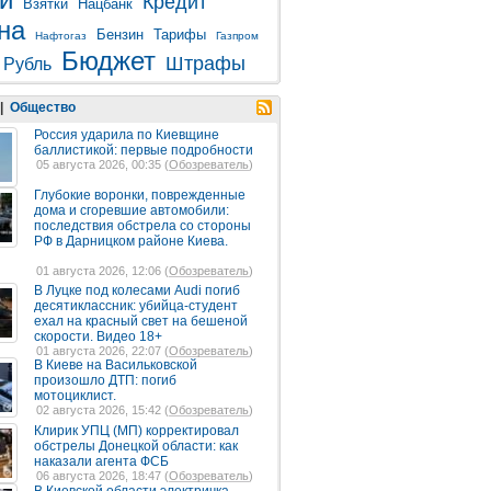
Кредит
Взятки
Нацбанк
на
Бензин
Тарифы
Нафтогаз
Газпром
Бюджет
Штрафы
Рубль
|
Общество
Россия ударила по Киевщине
баллистикой: первые подробности
05 августа 2026, 00:35 (
Обозреватель
)
Глубокие воронки, поврежденные
дома и сгоревшие автомобили:
последствия обстрела со стороны
РФ в Дарницком районе Киева.
01 августа 2026, 12:06 (
Обозреватель
)
В Луцке под колесами Audi погиб
десятиклассник: убийца-студент
ехал на красный свет на бешеной
скорости. Видео 18+
01 августа 2026, 22:07 (
Обозреватель
)
В Киеве на Васильковской
произошло ДТП: погиб
мотоциклист.
02 августа 2026, 15:42 (
Обозреватель
)
Клирик УПЦ (МП) корректировал
обстрелы Донецкой области: как
наказали агента ФСБ
06 августа 2026, 18:47 (
Обозреватель
)