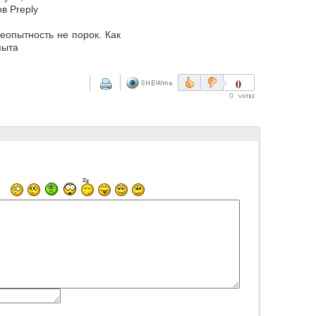
в Preply
еопытность не порок. Как
пыта
0
0