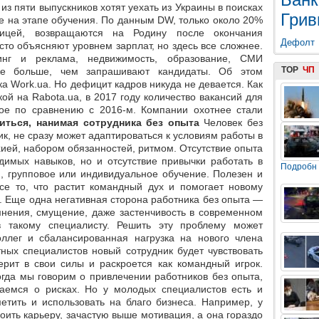
из пяти выпускников хотят уехать из Украины в поисках
Грив
е на этапе обучения. По данным DW, только около 20%
ницей, возвращаются на Родину после окончания
Дефолт
сто объясняют уровнем зарплат, но здесь все сложнее.
инг и реклама, недвижимость, образование, СМИ
TOP
ЧП
же больше, чем запрашивают кандидаты. Об этом
ика Work.ua. Но дефицит кадров никуда не девается. Как
й на Rabota.ua, в 2017 году количество вакансий для
ое по сравнению с 2016-м. Компании охотнее стали
иться, нанимая сотрудника без опыта
Человек без
к, не сразу может адаптироваться к условиям работы в
ией, набором обязанностей, ритмом. Отсутствие опыта
димых навыков, но и отсутствие привычки работать в
Подробн
и, групповое или индивидуальное обучение. Полезен и
се то, что растит командный дух и помогает новому
в. Еще одна негативная сторона работника без опыта —
мнения, смущение, даже застенчивость в современном
 такому специалисту. Решить эту проблему может
ллег и сбалансированная нагрузка на нового члена
ных специалистов новый сотрудник будет чувствовать
ерит в свои силы и раскроется как командный игрок.
гда мы говорим о привлечении работников без опыта,
аемся о рисках. Но у молодых специалистов есть и
етить и использовать на благо бизнеса. Например, у
оить карьеру, зачастую выше мотивация, а она гораздо