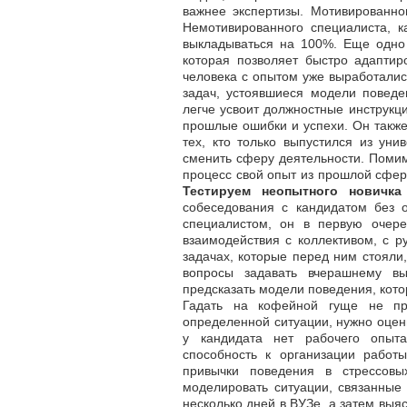
важнее экспертизы. Мотивированно
Немотивированного специалиста, 
выкладываться на 100%. Еще одно
которая позволяет быстро адаптир
человека с опытом уже выработали
задач, устоявшиеся модели поведе
легче усвоит должностные инструкци
прошлые ошибки и успехи. Он также
тех, кто только выпустился из уни
сменить сферу деятельности. Помим
процесс свой опыт из прошлой сферы
Тестируем неопытного новичка
собеседования с кандидатом без о
специалистом, он в первую очере
взаимодействия с коллективом, с р
задачах, которые перед ним стояли,
вопросы задавать вчерашнему вы
предсказать модели поведения, кот
Гадать на кофейной гуще не при
определенной ситуации, нужно оцени
у кандидата нет рабочего опыта
способность к организации рабо
привычки поведения в стрессовы
моделировать ситуации, связанные 
несколько дней в ВУЗе, а затем выя