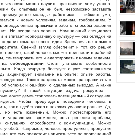
го человека можно научить практически чему угодно.
каким бы опытным он ни был, невозможно заставить
 преимущество молодых работников — гибкость ума,
оваться к новым условиям, задачам, требованиям. У
сь определенные привычки в работе, способы решения
ния. Не всегда это хорошо. Начинающий специалист
и и впитает корпоративную культуру — без оглядки на
 подарит команде новые идеи. Здесь речь не только о
верситета. Свежий взгляд обеспечит и тот, кто решил
о прочего, такой человек сможет привнести в рабочий
, синтезировать его и адаптировать к новым задачам.
 на собеседовании
Стоит учитывать особенности
пыта. Когда рекрутер беседует с уже состоявшимся
дь акцентирует внимание на опыте: опыте работы,
уководством. Такого кандидата можно распрашивать о
 об успехах и ошибках, о сделанных выводах. А какие
пускнику? В такой ситуации задача рекрутера —
орые может демонстрировать потенциальный сотрудник.
дется. Чтобы предугадать поведение человека в
ть, как он действовал в похожих условиях раньше. Да,
, но есть жизненный. Можно протестировать его
ты и управлению временем, опыт решения проблем,
х ситуациях, способности к коммуникации. Можно
с учебой. Например, человек простудился, пропустил
снил, что ему предстоит написать эссе по пропущенной