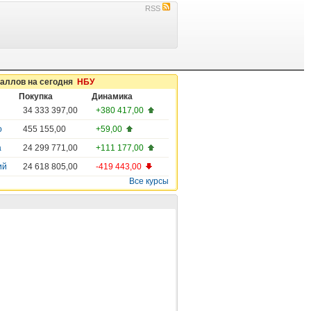
RSS
таллов на сегодня
НБУ
Покупка
Динамика
34 333 397,00
+380 417,00
о
455 155,00
+59,00
а
24 299 771,00
+111 177,00
ий
24 618 805,00
-419 443,00
Все курсы