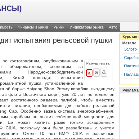
АНСЫ)
имость
Финансы и банки
Рынки
Индикаторы рынка
Авто
Курс ме
одит испытания рельсовой пушки
Металл
Золото
Серебр
 по фотографиям, опубликованным в
Размер текста:
Платин
tter обозревателем, следящим за
инками Народно-освободительной
Паллад
ии, Китай проводит испытания
тромагнитной пушки, установленной на
нтной барже Haiyang Shan. Этому кораблю, входящему
Реклама
став флота Восточного моря, уже 20 лет, но только он
дает достаточного размера палубой, чтобы вместить
ния и питания, необходимые для работы рельсовой
feng Cao. Особенно важна система энергоснабжения,
ным кораблям не хватит собственной мощности для
ми. Ее может хватить разве только эскадренным
Ф США, поскольку они были разработаны с учетом
вооружения. Около 10 лет ВМФ США и различные