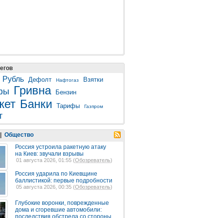
егов
Рубль
Дефолт
Взятки
Нафтогаз
Гривна
фы
Бензин
жет
Банки
Тарифы
Газпром
т
|
Общество
Россия устроила ракетную атаку
на Киев: звучали взрывы
01 августа 2026, 01:55 (
Обозреватель
)
Россия ударила по Киевщине
баллистикой: первые подробности
05 августа 2026, 00:35 (
Обозреватель
)
Глубокие воронки, поврежденные
дома и сгоревшие автомобили:
последствия обстрела со стороны