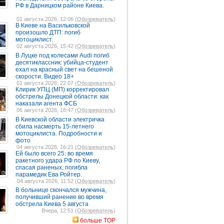
РФ в Дарницком районе Киева.
01 августа 2026, 12:06 (
Обозреватель
)
В Киеве на Васильковской
произошло ДТП: погиб
мотоциклист.
02 августа 2026, 15:42 (
Обозреватель
)
В Луцке под колесами Audi погиб
десятиклассник: убийца-студент
ехал на красный свет на бешеной
скорости. Видео 18+
01 августа 2026, 22:07 (
Обозреватель
)
Клирик УПЦ (МП) корректировал
обстрелы Донецкой области: как
наказали агента ФСБ
06 августа 2026, 18:47 (
Обозреватель
)
В Киевской области электричка
сбила насмерть 15-летнего
мотоциклиста. Подробности и
фото
04 августа 2026, 16:21 (
Обозреватель
)
Ей было всего 25: во время
ракетного удара РФ по Киеву,
спасая раненых, погибла
парамедик Ева Ройтер.
04 августа 2026, 11:52 (
Обозреватель
)
В больнице скончался мужчина,
получивший ранение во время
обстрела Киева 5 августа
Вчера, 12:51 (
Обозреватель
)
больше TOP