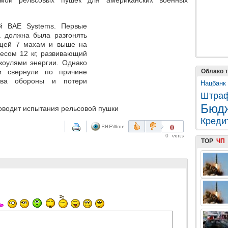
емой рельсовых пушек для американских военных
й BAE Systems. Первые
 должна была разгонять
ующей 7 махам и выше на
есом 12 кг, развивающий
жоулями энергии. Однако
и свернули по причине
Облако т
тва обороны и потери
Нацбанк
Штра
Бюд
роводит испытания рельсовой пушки
Креди
0
0
TOP
ЧП