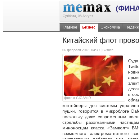
(ФИН
Суббота, 08 Август
Главное
Бизнес
Экономика
Недвиж
Китайский флот пров
|
06 февраля 2018, 04:39
Бизнес
Судя
Twi
нов
арм
элек
деса
в со
фото с GIGAMIR
обла
контейнеры для системы управле
пушки, говорится в микроблоге Da
поскольку даже современным воен
стрельбы разогнанными частица
миноносцам класса «Замволт» ВМ
возможного электромагнитного 