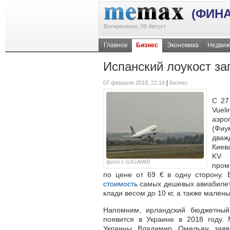
(ФИН
Воскресенье, 09 Август
Главное
Бизнес
Экономика
Недвиж
Испанский лоукост за
|
07 февраля 2018, 21:16
Бизнес
С 27
Vuel
аэр
(Фиу
дваж
Киев
KV 
фото с GIGAMIR
пром
по цене от 69 € в одну сторону. 
стоимость
самых дешевых авиабилет
клади весом до 10 кг, а также мален
Напомним, ирландский бюджетный 
появится в Украине в 2018 году.
Украины Владимир Омельян заяв