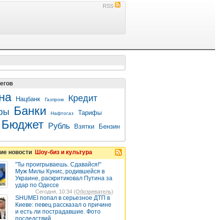
RSS
егов
на
Кредит
Нацбанк
Газпром
Банки
фы
Тарифы
Нафтогаз
Бюджет
Рубль
Взятки
Бензин
ие новости
Шоу-биз и культура
"Ты проигрываешь. Сдавайся!"
Муж Милы Кунис, родившейся в
Украине, раскритиковал Путина за
удар по Одессе
Сегодня, 10:34 (
Обозреватель
)
SHUMEI попал в серьезное ДТП в
Киеве: певец рассказал о причине
и есть ли пострадавшие. Фото
последствий