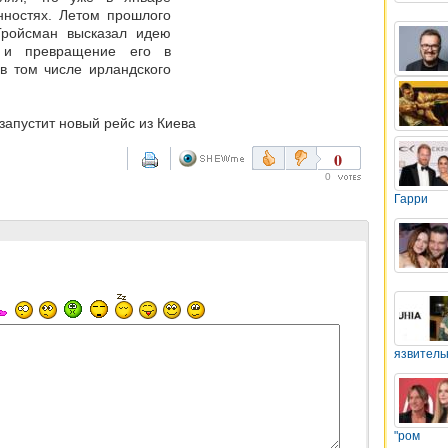
нностях. Летом прошлого
Гройсман высказал идею
, и превращение его в
в том числе ирландского
запустит новый рейс из Киева
0
0
Гарри
язвитель
"ром