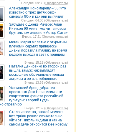
Сегодня, 09:30 (
Обозреватель
)
Александру Пономареву – 53: что
известно о трех детях секс-
символа 90-х и как они выглядят
Сегодня, 04:05 (
Обозреватель
)
Забудьте о Джеке Ричере: Алан
Ритчсон 90 минут молчит в новом
брутальном экшене «Мотор Сити»
Вчера, 17:21 (
Зеркало недели
)
Меган Маркл в платье с открытым
плечом и серьгах принцессы
Дианы поразила публику во время
редкого выхода в свет с принцем
Вчера, 15:19 (
Обозреватель
)
Наталка Денисенко во второй раз
вышла замуж: как выглядят
роскошные обручальные кольца
актрисы и ее возлюбленного
Вчера, 13:39 (
Обозреватель
)
Украинский бренд убрал из
проекта ко Дню Независимости
спортсмена-фаната российской
культуры: Георгий Гудзь
но отреагиро
Вчера, 12:52 (
Обозреватель
)
Стало известно, в какой момент
Кит Урбан решил окончательно
уйти от Николь Кидман и как на
самом деле относится к ее новому