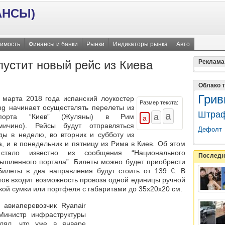
АНСЫ)
имость
Финансы и банки
Рынки
Индикаторы рынка
Авто
пустит новый рейс из Киева
Реклама
Облако т
Грив
 марта 2018 года испанский лоукостер
Размер текста:
ing начинает осуществлять перелеты из
Штра
опорта “Киев” (Жуляны) в Рим
мичино). Рейсы будут отправляться
Дефолт
ды в неделю, во вторник и субботу из
а, и в понедельник и пятницу из Рима в Киев. Об этом
стало известно из сообщения “Национального
Последн
ышленного портала”. Билеты можно будет приобрести
Билеты в два направления будут стоить от 139 €. В
ов входит возможность провоза одной единицы ручной
ькой сумки или портфеля с габаритами до 35х20х20 см.
авиаперевозчик Ryanair
 Министр инфраструктуры
лял, что уже в январе