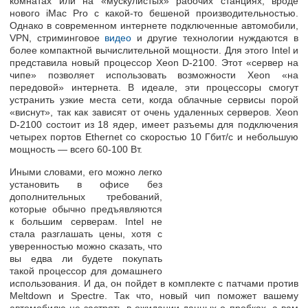
комнатах или на «мускулистых» рабочих станциях, вроде
нового iMac Pro c какой-то бешеной производительностью.
Однако в современном интернете подключенные автомобили,
VPN, стриминговое
видео
и другие технологии нуждаются в
более компактной вычислительной мощности. Для этого Intel и
представила новый процессор Xeon D-2100. Этот «сервер на
чипе» позволяет использовать возможности Xeon «на
передовой» интернета. В идеале, эти процессоры смогут
устранить узкие места сети, когда облачные сервисы порой
«виснут», так как зависят от очень удаленных серверов. Xeon
D-2100 состоит из 18 ядер, имеет разъемы для подключения
четырех портов Ethernet со скоростью 10 Гбит/с и небольшую
мощность — всего 60-100 Вт.
Иными словами, его можно легко
установить в офисе без
дополнительных требований,
которые обычно предъявляются
к большим серверам. Intel не
стала разглашать цены, хотя с
уверенностью можно сказать, что
вы едва ли будете покупать
такой процессор для домашнего
использования. И да, он пойдет в комплекте с патчами против
Meltdown и Spectre. Так что, новый чип поможет вашему
автомобилю не застрять в ожидании данных о пробках, а вам