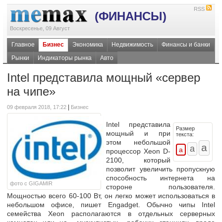
RSS
(ФИНАНСЫ)
Воскресенье, 09 Август
Главное
Бизнес
Экономика
Недвижимость
Финансы и банки
Рынки
Индикаторы рынка
Авто
Intel представила мощный «сервер
на чипе»
|
09 февраля 2018, 17:22
Бизнес
Intel представила
Размер
мощный и при
текста:
этом небольшой
процессор Xeon D-
2100, который
позволит увеличить пропускную
способность интернета на
фото с GIGAMIR
стороне пользователя.
Мощностью всего 60-100 Вт, он легко может использоваться в
небольшом офисе, пишет Engadget. Обычно чипы Intel
семейства Xeon располагаются в отдельных серверных