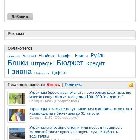
Реклама
Облако тегов
Рубль
Бензин
Нацбанк
Тарифы
Взятки
Газпром
Банки
Бюджет
Штрафы
Кредит
Гривна
Дефолт
Нафтогаз
Последние новости
Бизнес
|
Политика
Украинцы бросились покупать просторные квартиры: где
массово ищут жилье площадью 100–200 "квадратов"
Сегодня, 14:03 (
Обозреватель
)
Украинцы в Польше могут лишиться важного статуса: что
нужно сделать беженцам до 31 августа
Сегодня, 11:59 (
Обозреватель
)
Украинцам внезапно ограничили проезд к границе с
Молдовой: какие пункты пропуска лучше выбрать
водителям