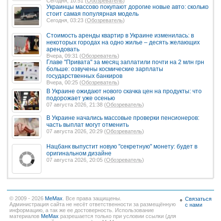
Сегодня, 10:51 (
Обозреватель
)
Украинцы массово покупают дорогие новые авто: сколько
стоит самая популярная модель
Сегодня, 03:23 (
Обозреватель
)
Стоимость аренды квартир в Украине изменилась: в
некоторых городах на одно жилье – десять желающих
арендовать
Вчера, 09:31 (
Обозреватель
)
Главе "Привата" за месяц заплатили почти на 2 млн грн
больше: озвучены космические зарплаты
государственных банкиров
Вчера, 00:25 (
Обозреватель
)
В Украине ожидают нового скачка цен на продукты: что
подорожает уже осенью
07 августа 2026, 21:38 (
Обозреватель
)
В Украине начались массовые проверки пенсионеров:
часть выплат могут отменить
07 августа 2026, 20:29 (
Обозреватель
)
Нацбанк выпустит новую "секретную" монету: будет в
оригинальном дизайне
07 августа 2026, 20:05 (
Обозреватель
)
© 2009 - 2026
MeMax
. Все права защищены.
Связаться
Администрация сайта не несёт ответственности за размещённую
с нами
информацию, а так же ее достоверность. Использование
материалов
MeMax
разрешается только при условии ссылки (для