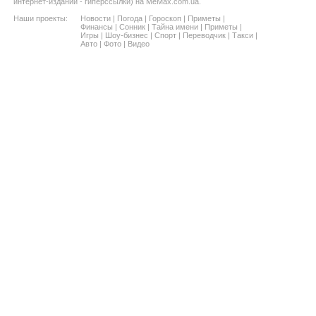
интернет-изданий - гиперссылки) на MeMax.com.ua.
Наши проекты:
Новости
|
Погода
|
Гороскоп
|
Приметы
|
Финансы
|
Сонник
|
Тайна имени
|
Приметы
|
Игры
|
Шоу-бизнес
|
Спорт
|
Переводчик
|
Такси
|
Авто
|
Фото
|
Видео