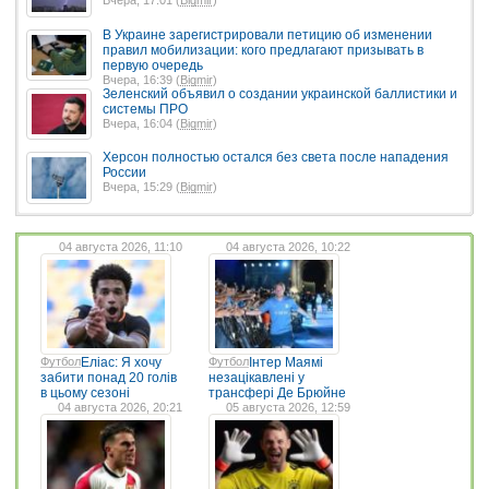
Вчера, 17:01 (
Bigmir
)
В Украине зарегистрировали петицию об изменении
правил мобилизации: кого предлагают призывать в
первую очередь
Вчера, 16:39 (
Bigmir
)
Зеленский объявил о создании украинской баллистики и
системы ПРО
Вчера, 16:04 (
Bigmir
)
Херсон полностью остался без света после нападения
России
Вчера, 15:29 (
Bigmir
)
04 августа 2026, 11:10
04 августа 2026, 10:22
Футбол
Еліас: Я хочу
Футбол
Інтер Маямі
забити понад 20 голів
незацікавлені у
в цьому сезоні
трансфері Де Брюйне
04 августа 2026, 20:21
05 августа 2026, 12:59