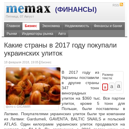
RSS
(ФИНАНСЫ)
Пятница, 07 Август
Главное
Бизнес
Экономика
Недвижимость
Финансы и банки
Рынки
Индикаторы рынка
Авто
Какие страны в 2017 году покупали
украинских улиток
|
18 февраля 2018, 19:05
Бизнес
В 2017 году из
Размер
Украины поставили
текста:
в другие страны
347 тонн
виноградных
улиток на $360 тыс. Все партии
улиток, кроме 5 тонн для
фото с GIGAMIR
Польши, были поставлены в
Латвию. Покупателями украинских улиток были три компании
из Латвии: Gardumeli, GAVENTA, BALTIC SNAILS и польский
ATLAS. Один килограмм украинских улиток продавался на