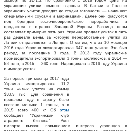
экспорт по $1-1,3. По сравнению с 2016 годом цены на
украинские улитки немного выросли. В Латвии и Польше
украинских улиток доводят до стадии готовности — начиняют
специальными соусами и маринадами. Далее они фасуются
под брендом восточноевропейского переработчика и
продаются в странах Западной Европы. Разница цены
составляет примерно пять раз. Украина продает улиток в пять
раз дешевле цены, за которую переработанные улитки из
Латвии отправляются в Лондон. Отметим, что за 10 месяцев
2016 года Украина экспортировала 347 тонн улиток. Это был
рекорд за последние 3 года. В 2013 году украинские
производители экспортировали 3 тонны моллюсков, в 2014 —
58 тонн, в 2015 — 260 тонн. Наращивала в 2016 году Украина
и импорт улиток.
За первые три месяца 2017 года
Украина импортировала 11,2
тонн живых улиток на сумму
$33,9 тыс. Для сравнения в
прошлом году в страну было
ввезено меньше 1 тонны, а в
2015 всего 400 кг. Об
этом
сообщает “Украинский клуб
аграрного бизнеса”. Рост
импорта вызван повышением интереса украинцев к
разведению улиток, учитывая перспективное направление