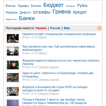
Бюджет
Рубль
Взятки
Тарифы
Бензин
Газпром
Гривна
Штрафы
Кредит
Нацбанк
Дефолт
Банки
Нафтогаз
Последние новости
Украина
|
Россия
|
Мир
Украина готовит специальную санкционную операцию
Вчера, 22:33 (
Bigmir
)
Трех должностных лиц ТЦК разоблачили в фиктивных
мобилизациях
Вчера, 22:33 (
Bigmir
)
Федоров надеется вернуться на пост министра обороны
Украины
Вчера, 22:14 (
Зеркало недели
)
Удар по депо «Укрпочты» в Павлограде: погибли две
сотрудницы
Вчера, 21:14 (
Зеркало недели
)
Федоров: в большинстве стран НАТО на складах
находится всего 5–10 ракет
Вчера, 21:13 (
Зеркало недели
)
Погода в Украине 7 августа: где пройдут грозы,
ожидается град и температура до +38 градусов