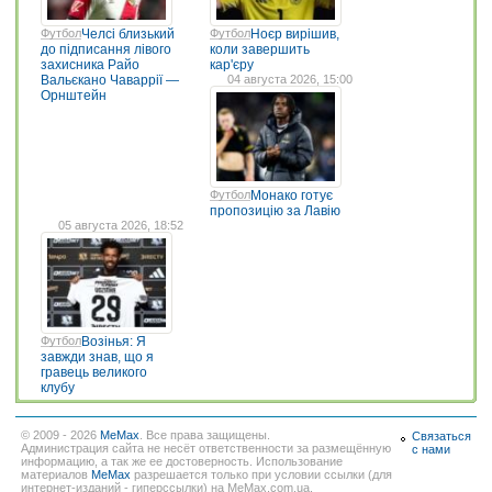
Футбол
Челсі близький
Футбол
Ноєр вирішив,
до підписання лівого
коли завершить
захисника Райо
кар'єру
Вальєкано Чаваррії —
04 августа 2026, 15:00
Орнштейн
Футбол
Монако готує
пропозицію за Лавію
05 августа 2026, 18:52
Футбол
Возінья: Я
завжди знав, що я
гравець великого
клубу
© 2009 - 2026
MeMax
. Все права защищены.
Связаться
Администрация сайта не несёт ответственности за размещённую
с нами
информацию, а так же ее достоверность. Использование
материалов
MeMax
разрешается только при условии ссылки (для
интернет-изданий - гиперссылки) на MeMax.com.ua.