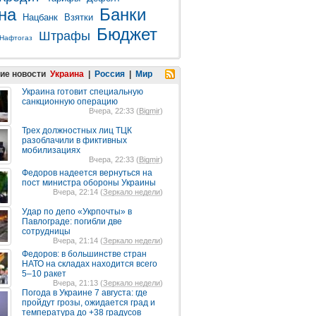
на
Банки
Нацбанк
Взятки
Бюджет
Штрафы
Нафтогаз
ие новости
Украина
|
Россия
|
Мир
Украина готовит специальную
санкционную операцию
Вчера, 22:33 (
Bigmir
)
Трех должностных лиц ТЦК
разоблачили в фиктивных
мобилизациях
Вчера, 22:33 (
Bigmir
)
Федоров надеется вернуться на
пост министра обороны Украины
Вчера, 22:14 (
Зеркало недели
)
Удар по депо «Укрпочты» в
Павлограде: погибли две
сотрудницы
Вчера, 21:14 (
Зеркало недели
)
Федоров: в большинстве стран
НАТО на складах находится всего
5–10 ракет
Вчера, 21:13 (
Зеркало недели
)
Погода в Украине 7 августа: где
пройдут грозы, ожидается град и
температура до +38 градусов