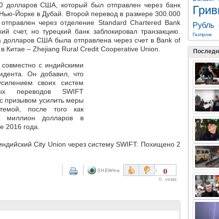
0 долларов США, который был отправлен через банк
Грив
в Нью-Йорке в Дубай. Второй перевод в размере 300.000
отправлен через отделение Standard Chartered Bank
Рубль
ий счет, но турецкий банк заблокировал транзакцию.
Газпром
 долларов США была отправлена через счет в Bank of
в Китае – Zhejiang Rural Credit Cooperative Union.
Последн
 совместно с индийскими
идента. Он добавил, что
усилением своих систем
ных переводов SWIFT
с призывом усилить меры
темой, после того как
1 миллион долларов в
е 2016 года.
индийский City Union через систему SWIFT: Похищено 2
0
0