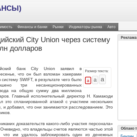
АНСЫ)
имость
Финансы и банки
Рынки
Индикаторы рынка
Авто
ийский City Union через систему
Реклама
лн долларов
ийский банк City Union заявил в
Размер текста:
ресенье, что он был взломан хакерами
з систему SWIFT, в результате чего было
ершено три несанкционированных
вода на общую сумму два миллиона
аров. Главный исполнительный директор Н. Камакоди
ал это спланированной атакой с участием нескольких
н, и добавил, что они занимаются расследованием. Это
иков.
никаких доказательств какого-либо участия персонала»
Облако т
 Очевидно, что владельцы счетов являются частью этой
л, что им удалось заблокировать один из денежных
Бензин