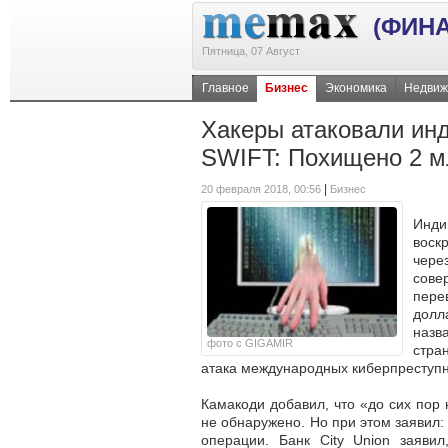
(ФИН
Пятница, 07 Август
Главное
Бизнес
Экономика
Недвиж
Хакеры атаковали инд
SWIFT: Похищено 2 м
|
20 февраля 2018, 00:56
Бизнес
Инд
воск
чере
сов
пере
долл
назв
фото с GIGAMIR
стра
атака международных киберпреступн
Камакоди добавил, что «до сих пор 
не обнаружено. Но при этом заявил:
операции. Банк City Union заяви