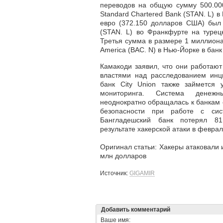
переводов на общую сумму 500.00
Standard Chartered Bank (STAN. L) 
евро (372.150 долларов США) был 
(STAN. L) во Франкфурте на турецк
Третья сумма в размере 1 миллиона
America (BAC. N) в Нью-Йорке в банк 
Камакоди заявил, что они работают
властями над расследованием инц
банк City Union также займется 
мониторинга. Система денеж
неоднократно обращалась к банкам 
безопасности при работе с сис
Бангладешский банк потерял 8
результате хакерской атаки в феврал
Оригинал статьи: Хакеры атаковали 
млн долларов
Источник:
GIGAMIR
Добавить комментарий
Ваше имя: