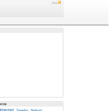
RSS
егов
Кредит
Тарифы
Дефолт