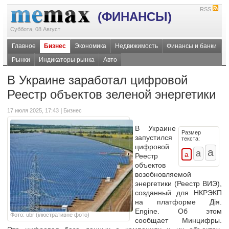
RSS
(ФИНАНСЫ)
Суббота, 08 Август
Главное
Бизнес
Экономика
Недвижимость
Финансы и банки
Рынки
Индикаторы рынка
Авто
В Украине заработал цифровой
Реестр объектов зеленой энергетики
|
17 июля 2025, 17:43
Бизнес
В Украине
Размер
запустился
текста:
цифровой
Реестр
объектов
возобновляемой
энергетики (Реестр ВИЭ),
созданный для НКРЭКП
на платформе Дія.
Engine. Об этом
Фото: ubr (ілюстративне фото)
сообщает Минцифры.