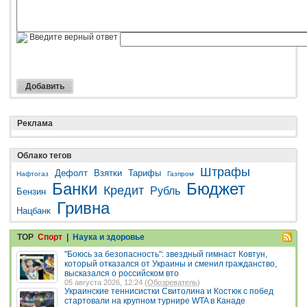
Введите верный ответ
Реклама
Облако тегов
Штрафы
Дефолт
Взятки
Тарифы
Нафтогаз
Газпром
Банки
Бюджет
Кредит
Рубль
Бензин
Гривна
Нацбанк
TOP
Спорт
|
Наука и здоровье
"Боюсь за безопасность": звездный гимнаст Ковтун,
который отказался от Украины и сменил гражданство,
высказался о российском вто
05 августа 2026, 12:24 (
Обозреватель
)
Украинские теннисистки Свитолина и Костюк с побед
стартовали на крупном турнире WTA в Канаде