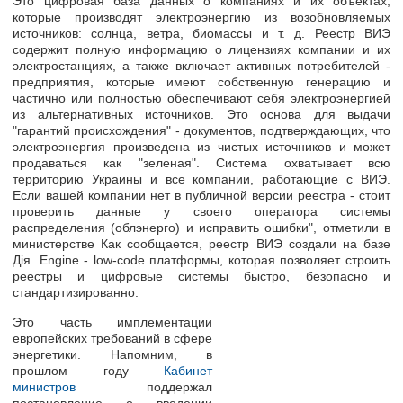
Это цифровая база данных о компаниях и их объектах,
которые производят электроэнергию из возобновляемых
источников: солнца, ветра, биомассы и т. д. Реестр ВИЭ
содержит полную информацию о лицензиях компании и их
электростанциях, а также включает активных потребителей -
предприятия, которые имеют собственную генерацию и
частично или полностью обеспечивают себя электроэнергией
из альтернативных источников. Это основа для выдачи
"гарантий происхождения" - документов, подтверждающих, что
электроэнергия произведена из чистых источников и может
продаваться как "зеленая". Система охватывает всю
территорию Украины и все компании, работающие с ВИЭ.
Если вашей компании нет в публичной версии реестра - стоит
проверить данные у своего оператора системы
распределения (облэнерго) и исправить ошибки", отметили в
министерстве Как сообщается, реестр ВИЭ создали на базе
Дія. Engine - low-code платформы, которая позволяет строить
реестры и цифровые системы быстро, безопасно и
стандартизированно.
Это часть имплементации
европейских требований в сфере
энергетики. Напомним, в
прошлом году
Кабинет
министров
поддержал
постановление о введении