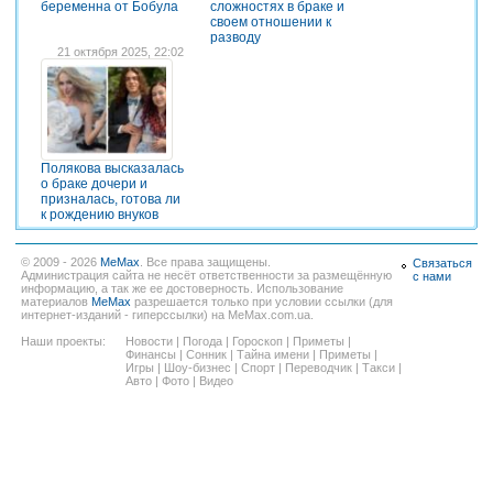
беременна от Бобула
сложностях в браке и
своем отношении к
разводу
21 октября 2025, 22:02
Полякова высказалась
о браке дочери и
призналась, готова ли
к рождению внуков
© 2009 - 2026
MeMax
. Все права защищены.
Связаться
Администрация сайта не несёт ответственности за размещённую
с нами
информацию, а так же ее достоверность. Использование
материалов
MeMax
разрешается только при условии ссылки (для
интернет-изданий - гиперссылки) на MeMax.com.ua.
Наши проекты:
Новости
|
Погода
|
Гороскоп
|
Приметы
|
Финансы
|
Сонник
|
Тайна имени
|
Приметы
|
Игры
|
Шоу-бизнес
|
Спорт
|
Переводчик
|
Такси
|
Авто
|
Фото
|
Видео