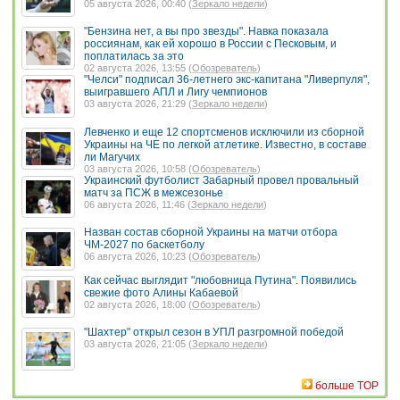
05 августа 2026, 00:40 (
Зеркало недели
)
"Бензина нет, а вы про звезды". Навка показала
россиянам, как ей хорошо в России с Песковым, и
поплатилась за это
02 августа 2026, 13:55 (
Обозреватель
)
"Челси" подписал 36-летнего экс-капитана "Ливерпуля",
выигравшего АПЛ и Лигу чемпионов
03 августа 2026, 21:29 (
Зеркало недели
)
Левченко и еще 12 спортсменов исключили из сборной
Украины на ЧЕ по легкой атлетике. Известно, в составе
ли Магучих
03 августа 2026, 10:58 (
Обозреватель
)
Украинский футболист Забарный провел провальный
матч за ПСЖ в межсезонье
06 августа 2026, 11:46 (
Зеркало недели
)
Назван состав сборной Украины на матчи отбора
ЧМ-2027 по баскетболу
06 августа 2026, 10:23 (
Обозреватель
)
Как сейчас выглядит "любовница Путина". Появились
свежие фото Алины Кабаевой
02 августа 2026, 18:00 (
Обозреватель
)
"Шахтер" открыл сезон в УПЛ разгромной победой
03 августа 2026, 21:05 (
Зеркало недели
)
больше TOP