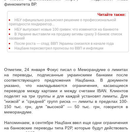
финкомитета ВР.
Читайте также:
НБУ официально разъяснил решение о профессиональной
пригодности гендиректор...
НБУ выпускает новые 100 гривен: что изменится на банкноте
В Украине выставили на продажу активы сразу 3 банков: список
названий
После роста — спад: ВВП Украины снизился в начале года
Нацбанк пересмотрел прогнозы по ВВП и инфляции
Отметим, 24 января Фокус писал о Меморандуме о лимитах
на переводы, подписанные украинскими банками после
соответствующего предложения Нацбанка. В документе
указано, что накладываются ограничения, касающиеся
переводов между картами и между счетами IBAN. Клиентов
поделят на три группы и для каждой установят лимиты. Для
"низкой" и "средней" групп риска — лимиты в пределах 100-
150 тыс. грн, для "высокой" — 50 тыс. грн, говорится в
меморандуме.
Напоминаем, в сентябре Нацбанк ввел еще одни ограничения
на банковские переводы типа P2P, которые будут действовать