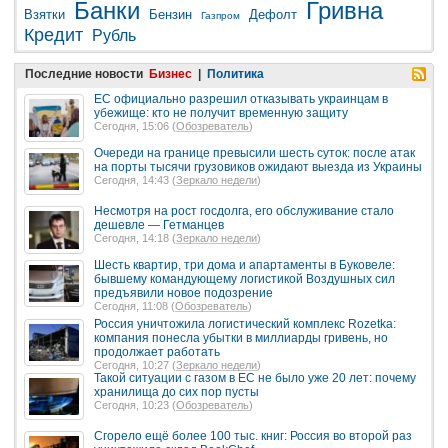
Банки
Гривна
Взятки
Бензин
Дефолт
Газпром
Кредит
Рубль
Последние новости
Бизнес
|
Политика
ЕС официально разрешил отказывать украинцам в
убежище: кто не получит временную защиту
Сегодня, 15:06 (
Обозреватель
)
Очереди на границе превысили шесть суток: после атак
на порты тысячи грузовиков ожидают выезда из Украины
Сегодня, 14:43 (
Зеркало недели
)
Несмотря на рост госдолга, его обслуживание стало
дешевле — Гетманцев
Сегодня, 14:18 (
Зеркало недели
)
Шесть квартир, три дома и апартаменты в Буковеле:
бывшему командующему логистикой Воздушных сил
предъявили новое подозрение
Сегодня, 11:08 (
Обозреватель
)
Россия уничтожила логистический комплекс Rozetka:
компания понесла убытки в миллиарды гривень, но
продолжает работать
Сегодня, 10:27 (
Зеркало недели
)
Такой ситуации с газом в ЕС не было уже 20 лет: почему
хранилища до сих пор пусты
Сегодня, 10:23 (
Обозреватель
)
Сгорело ещё более 100 тыс. книг: Россия во второй раз