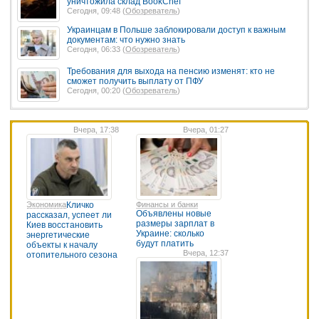
уничтожила склад BookChef
Сегодня, 09:48 (
Обозреватель
)
Украинцам в Польше заблокировали доступ к важным
документам: что нужно знать
Сегодня, 06:33 (
Обозреватель
)
Требования для выхода на пенсию изменят: кто не
сможет получить выплату от ПФУ
Сегодня, 00:20 (
Обозреватель
)
Вчера, 17:38
Вчера, 01:27
Экономика
Кличко
Финансы и банки
Объявлены новые
рассказал, успеет ли
размеры зарплат в
Киев восстановить
Украине: сколько
энергетические
будут платить
объекты к началу
Вчера, 12:37
отопительного сезона