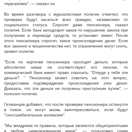
терроризма", — сказал он.
Во время разговора с журналистами политик отметил, что
проверки будут касаться всех граждан, независимо от
социального статуса. Спросят даже пенсионера, сказал
политик. Если банк заподозрит какое-то нарушение закона при
получении и переводе средств, то установит лимит. После
этого пенсионера спросят, какое происхождение денег. Если
все законно и мошенничества нет, то ограничения могут снять,
заявил политик.
"Если по карточке пенсионера проходят деньги, которые
абсолютно никак не соответствуют его пенсии, то
коммерческий банк имеет право спросить: "Откуда у тебя эти
деньги? " Пенсионер может ответить на этот вопрос,
предоставив подтверждение происхождения этих денег.
Доказать, что эти деньги не получены преступным путем", —
пояснил политик.
Гетманцев добавил, что после проверки пенсионера останутся
в покое, но могут вновь заинтересоваться, если будут
"сногсшибательные аномалии".
"Мы внедряем те правила, которые являются общепринятыми
в любом цивилизованном мире", — подытожил глава