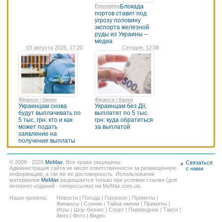
Економіка
Блокада
портов ставит под
угрозу половину
экспорта железной
руды из Украины –
медиа
03 августа 2026, 17:20
Сегодня, 12:38
Фінанси і банки
Фінанси і банки
Украинцам снова
Украинцам без Дії,
будут выплачивать по
выплатят по 5 тыс.
5 тыс. грн: кто и как
грн: куда обратиться
может подать
за выплатой
заявление на
получение выплаты
© 2009 - 2026
MeMax
. Все права защищены.
Связаться
Администрация сайта не несёт ответственности за размещённую
с нами
информацию, а так же ее достоверность. Использование
материалов
MeMax
разрешается только при условии ссылки (для
интернет-изданий - гиперссылки) на MeMax.com.ua.
Наши проекты:
Новости
|
Погода
|
Гороскоп
|
Приметы
|
Финансы
|
Сонник
|
Тайна имени
|
Приметы
|
Игры
|
Шоу-бизнес
|
Спорт
|
Переводчик
|
Такси
|
Авто
|
Фото
|
Видео