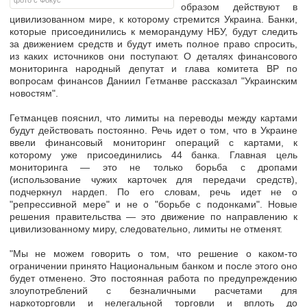
фото с Фокус
образом действуют в
цивилизованном мире, к которому стремится Украина. Банки,
которые присоединились к меморандуму НБУ, будут следить
за движением средств и будут иметь полное право спросить,
из каких источников они поступают. О деталях финансового
мониторинга народный депутат и глава комитета ВР по
вопросам финансов Даниил Гетманве рассказал "Украинским
новостям".
Гетманцев пояснил, что лимиты на переводы между картами
будут действовать постоянно. Речь идет о том, что в Украине
ввели финансовый мониторинг операций с картами, к
которому уже присоединились 44 банка. Главная цель
мониторинга — это не только борьба с дропами
(использование чужих карточек для передачи средств),
подчеркнул нардеп. По его словам, речь идет не о
"репрессивной мере" и не о "борьбе с подонками". Новые
решения правительства — это движение по направлению к
цивилизованному миру, следовательно, лимиты не отменят.
"Мы не можем говорить о том, что решение о каком-то
ограничении принято Национальным банком и после этого оно
будет отменено. Это постоянная работа по предупреждению
злоупотреблений с безналичными расчетами для
наркоторговли и нелегальной торговли и вплоть до