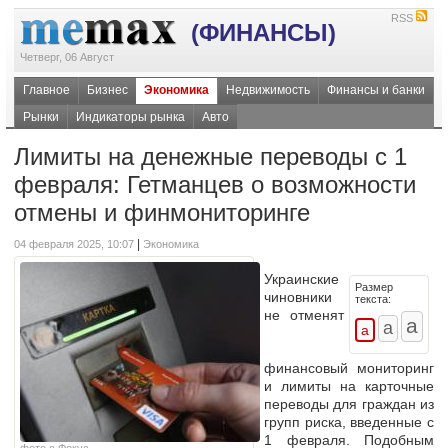
RSS
(ФИНАНСЫ)
Четверг, 06 Август
Главное
Бизнес
Экономика
Недвижимость
Финансы и банки
Рынки
Индикаторы рынка
Авто
Лимиты на денежные переводы с 1
февраля: Гетманцев о возможности
отмены и финмониторинге
|
04 февраля 2025, 10:07
Экономика
Украинские
Размер
чиновники
текста:
не отменят
финансовый мониторинг
и лимиты на карточные
переводы для граждан из
групп риска, введенные с
1 февраля. Подобным