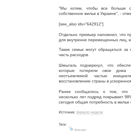
"Мы хотим, чтобы все больше с
собственное жилье в Украине", - от
[see_also ids="642912"]
Отдельно премьер напомнил, что п
для внутренне перемещенных лиц, ко
Такие семьи могут обращаться за
часть расходов.
Шмыгаль подчеркнул, что обеспе
которые потеряли свои дома и
неотъемлемой частью инициат
восстановлению страны в ускоренно
Ранее сообщалось о том, что 
несколько лет подряд покрывает 9
сегодня общая потребность в жилье 
Источник:
Зеркало недели
Теги:
Кредит