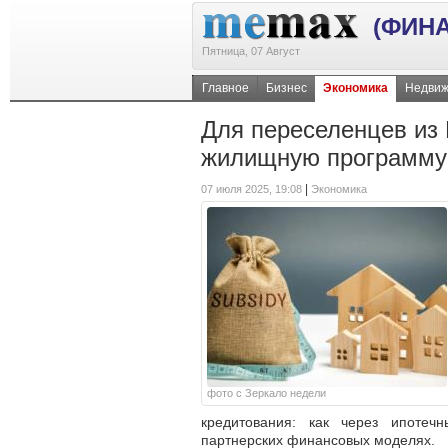
(ФИН
Пятница, 07 Август
Главное
Бизнес
Экономика
Недвиж
Для переселенцев из
жилищную программу
|
07 июля 2025, 19:08
Экономика
фото с Зеркало недели
кредитования: как через ипотеч
партнерских финансовых моделях.