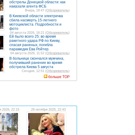
обстрелы Донецкой области: как
наказали агента ФСБ
Вчера, 18:47 (
Обозреватель
)
В Киевской области электричка
сбила насмерть 15-летнего
мотоциклиста. Подробности и
фото
04 августа 2026, 16:21 (
Обозреватель
)
Ей было всего 25: во время
ракетного удара РФ по Киеву,
спасая раненых, погибла
парамедик Ева Ройтер.
04 августа 2026, 11:52 (
Обозреватель
)
В больнице скончался мужчина,
получивший ранение во время
обстрела Киева 5 августа
Сегодня, 12:51 (
Обозреватель
)
больше TOP
я 2026, 22:15
29 октября 2025, 22:43