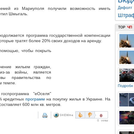
Дефолт
емей из Мариуполя получили возможность иметь
метил Шмыгаль.
Штра
TOP
ЧП
родолжается программа государственной компенсации
торые тратят более 20% своих доходов на аренду.
 помощью, чтобы покрыть
чение жильем граждан,
з-за войны, является
ивы правительства по
м темпе.
Подробн
госпрограмма "еОселя"
8% кредитных
программ
на покупку жилья в Украине. На
составляет 600 млн кв. метров.
0
0