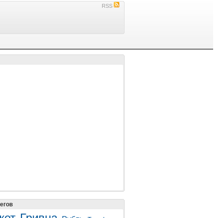
RSS
егов
жет
Гривна