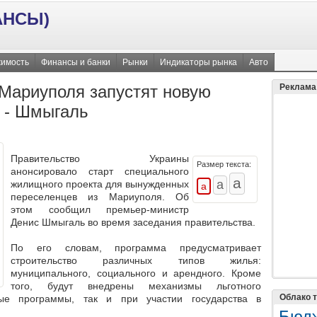
АНСЫ)
имость
Финансы и банки
Рынки
Индикаторы рынка
Авто
 Мариуполя запустят новую
Реклама
 - Шмыгаль
Правительство Украины
Размер текста:
анонсировало старт специального
жилищного проекта для вынужденных
переселенцев из Мариуполя. Об
этом сообщил премьер-министр
Денис Шмыгаль во время заседания правительства.
По его словам, программа предусматривает
строительство различных типов жилья:
муниципального, социального и арендного. Кроме
того, будут внедрены механизмы льготного
Облако т
ные программы, так и при участии государства в
Бюд