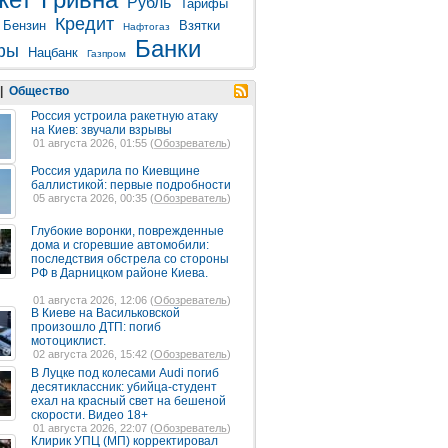
Рубль
Тарифы
Кредит
Бензин
Взятки
Нафтогаз
Банки
фы
Нацбанк
Газпром
|
Общество
Россия устроила ракетную атаку
на Киев: звучали взрывы
01 августа 2026, 01:55 (
Обозреватель
)
Россия ударила по Киевщине
баллистикой: первые подробности
05 августа 2026, 00:35 (
Обозреватель
)
Глубокие воронки, поврежденные
дома и сгоревшие автомобили:
последствия обстрела со стороны
РФ в Дарницком районе Киева.
01 августа 2026, 12:06 (
Обозреватель
)
В Киеве на Васильковской
произошло ДТП: погиб
мотоциклист.
02 августа 2026, 15:42 (
Обозреватель
)
В Луцке под колесами Audi погиб
десятиклассник: убийца-студент
ехал на красный свет на бешеной
скорости. Видео 18+
01 августа 2026, 22:07 (
Обозреватель
)
Клирик УПЦ (МП) корректировал