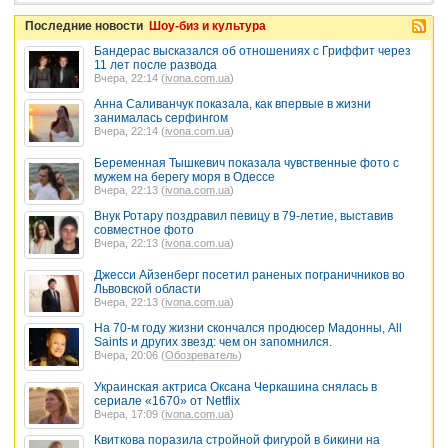
Последние новости
Шоу-биз и культура
Бандерас высказался об отношениях с Гриффит через
11 лет после развода
Вчера, 22:14 (
ivona.com.ua
)
Анна Саливанчук показала, как впервые в жизни
занималась серфингом
Вчера, 22:14 (
ivona.com.ua
)
Беременная Тышкевич показала чувственные фото с
мужем на берегу моря в Одессе
Вчера, 22:13 (
ivona.com.ua
)
Внук Ротару поздравил певицу в 79-летие, выставив
совместное фото
Вчера, 22:13 (
ivona.com.ua
)
Джесси Айзенберг посетил раненых пограничников во
Львовской области
Вчера, 22:13 (
ivona.com.ua
)
На 70-м году жизни скончался продюсер Мадонны, All
Saints и других звезд: чем он запомнился.
Вчера, 20:06 (
Обозреватель
)
Украинская актриса Оксана Черкашина снялась в
сериале «1670» от Netflix
Вчера, 17:09 (
ivona.com.ua
)
Квиткова поразила стройной фигурой в бикини на