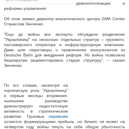
фото с Обозреватель
демонополизации и
реформы управления.
Об этом заявил директор аналитического центра GMK Center
Станислав Зинченко.
"Еще до войны все эксперты обсуждали разделение
"Укрзалізниці" на несколько отдельных структур – грузового,
пассажирского оператора и инфраструктурную компанию.
Даже шли переговоры о привлечении консультантов из
Deutsche Bahn для внедрения реформ. Но война позволила
бюрократам зацементировать старую структуру", – сказал
Зинченко.
По его словам, несмотря на
героическую роль "Укрзалізниці"
в первые месяцы вторжения,
нынешнее руководство
демонстрирует недостаточную
активность в стратегическом
развитии. Грузовые
перевозки
остаются формирующими прибыль, но бизнес не может на
четвертом году войны тянуть на себе общую убыточность