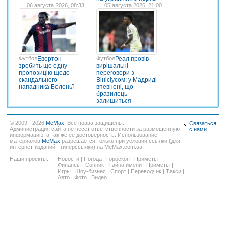
06 августа 2026, 08:33
05 августа 2026, 21:00
Футбол
Евертон
Футбол
Реал провів
зробить ще одну
вирішальні
пропозицію щодо
переговори з
скандального
Вінісіусом: у Мадриді
нападника Болоньї
впевнені, що
бразилець
залишиться
© 2009 - 2026
MeMax
. Все права защищены.
Связаться
Администрация сайта не несёт ответственности за размещённую
с нами
информацию, а так же ее достоверность. Использование
материалов
MeMax
разрешается только при условии ссылки (для
интернет-изданий - гиперссылки) на MeMax.com.ua.
Наши проекты:
Новости
|
Погода
|
Гороскоп
|
Приметы
|
Финансы
|
Сонник
|
Тайна имени
|
Приметы
|
Игры
|
Шоу-бизнес
|
Спорт
|
Переводчик
|
Такси
|
Авто
|
Фото
|
Видео