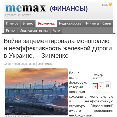
RSS
(ФИНАНСЫ)
Суббота, 08 Август
Главное
Бизнес
Экономика
Недвижимость
Финансы и банки
Рынки
Индикаторы рынка
Авто
Война зацементировала монополию
и неэффективность железной дороги
в Украине, – Зинченко
|
02 сентября 2025, 15:46
Экономика
Война
Размер
стала
текста:
фактором,
который
позволил
сохранить монопольную
и неэффективную
структуру "Укрзалізниці"
вместо проведения
необходимой