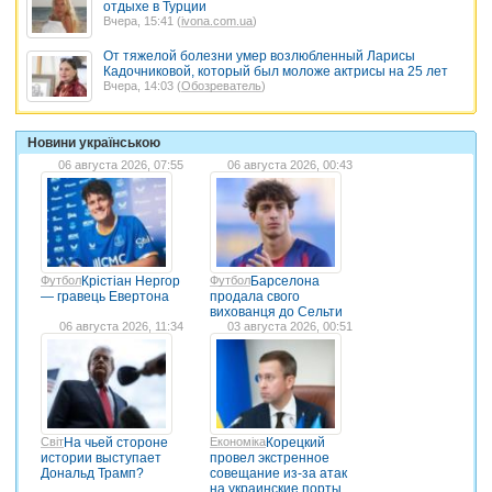
отдыхе в Турции
Вчера, 15:41 (
ivona.com.ua
)
От тяжелой болезни умер возлюбленный Ларисы
Кадочниковой, который был моложе актрисы на 25 лет
Вчера, 14:03 (
Обозреватель
)
Новини українською
06 августа 2026, 07:55
06 августа 2026, 00:43
Футбол
Крістіан Нергор
Футбол
Барселона
— гравець Евертона
продала свого
вихованця до Сельти
06 августа 2026, 11:34
03 августа 2026, 00:51
Світ
На чьей стороне
Економіка
Корецкий
истории выступает
провел экстренное
Дональд Трамп?
совещание из-за атак
на украинские порты