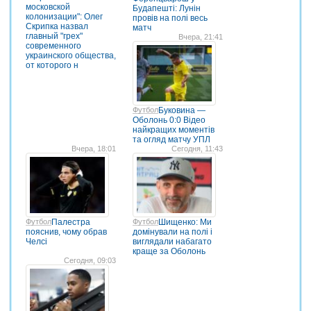
московской
Будапешті: Лунін
колонизации": Олег
провів на полі весь
Скрипка назвал
матч
главный "грех"
Вчера, 21:41
современного
украинского общества,
от которого н
Футбол
Буковина —
Оболонь 0:0 Відео
найкращих моментів
та огляд матчу УПЛ
Вчера, 18:01
Сегодня, 11:43
Футбол
Палестра
Футбол
Шищенко: Ми
пояснив, чому обрав
домінували на полі і
Челсі
виглядали набагато
краще за Оболонь
Сегодня, 09:03