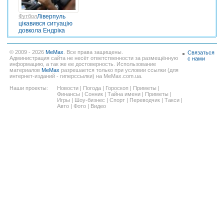
Футбол
Ліверпуль
цікавився ситуацію
довкола Ендріка
© 2009 - 2026
MeMax
. Все права защищены.
Связаться
Администрация сайта не несёт ответственности за размещённую
с нами
информацию, а так же ее достоверность. Использование
материалов
MeMax
разрешается только при условии ссылки (для
интернет-изданий - гиперссылки) на MeMax.com.ua.
Наши проекты:
Новости
|
Погода
|
Гороскоп
|
Приметы
|
Финансы
|
Сонник
|
Тайна имени
|
Приметы
|
Игры
|
Шоу-бизнес
|
Спорт
|
Переводчик
|
Такси
|
Авто
|
Фото
|
Видео