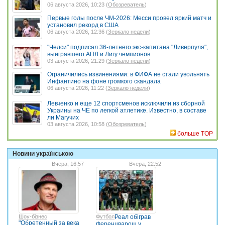
06 августа 2026, 10:23 (
Обозреватель
)
Первые голы после ЧМ-2026: Месси провел яркий матч и
установил рекорд в США
06 августа 2026, 12:36 (
Зеркало недели
)
"Челси" подписал 36-летнего экс-капитана "Ливерпуля",
выигравшего АПЛ и Лигу чемпионов
03 августа 2026, 21:29 (
Зеркало недели
)
Ограничились извинениями: в ФИФА не стали увольнять
Инфантино на фоне громкого скандала
06 августа 2026, 11:22 (
Зеркало недели
)
Левченко и еще 12 спортсменов исключили из сборной
Украины на ЧЕ по легкой атлетике. Известно, в составе
ли Магучих
03 августа 2026, 10:58 (
Обозреватель
)
больше TOP
Новини українською
Вчера, 16:57
Вчера, 22:52
Шоу-бізнес
Футбол
Реал обіграв
"Обретенный за века
Ференцварош у