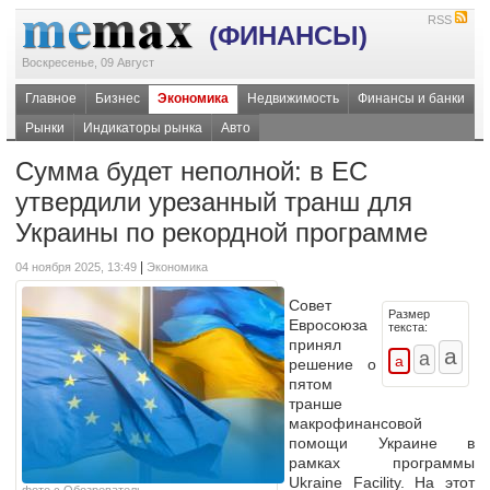
RSS
(ФИНАНСЫ)
Воскресенье, 09 Август
Главное
Бизнес
Экономика
Недвижимость
Финансы и банки
Рынки
Индикаторы рынка
Авто
Сумма будет неполной: в ЕС
утвердили урезанный транш для
Украины по рекордной программе
|
04 ноября 2025, 13:49
Экономика
Совет
Размер
Евросоюза
текста:
принял
решение о
пятом
транше
макрофинансовой
помощи Украине в
рамках программы
Ukraine Facility. На этот