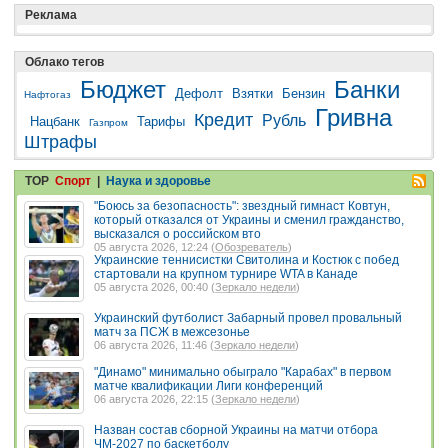
Реклама
Облако тегов
Бюджет
Банки
Дефолт
Взятки
Бензин
Нафтогаз
Гривна
Кредит
Рубль
Нацбанк
Тарифы
Газпром
Штрафы
TOP
Спорт
|
Наука и здоровье
"Боюсь за безопасность": звездный гимнаст Ковтун,
который отказался от Украины и сменил гражданство,
высказался о российском вто
05 августа 2026, 12:24 (
Обозреватель
)
Украинские теннисистки Свитолина и Костюк с побед
стартовали на крупном турнире WTA в Канаде
05 августа 2026, 00:40 (
Зеркало недели
)
Украинский футболист Забарный провел провальный
матч за ПСЖ в межсезонье
06 августа 2026, 11:46 (
Зеркало недели
)
"Динамо" минимально обыграло "Карабах" в первом
матче квалификации Лиги конференций
06 августа 2026, 22:15 (
Зеркало недели
)
Назван состав сборной Украины на матчи отбора
ЧМ-2027 по баскетболу