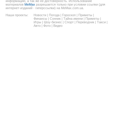
информацию, а так же ее достоверность. Использование
материалов
MeMax
разрешается только при условии ссылки (для
интернет-изданий - гиперссылки) на MeMax.com.ua.
Наши проекты:
Новости
|
Погода
|
Гороскоп
|
Приметы
|
Финансы
|
Сонник
|
Тайна имени
|
Приметы
|
Игры
|
Шоу-бизнес
|
Спорт
|
Переводчик
|
Такси
|
Авто
|
Фото
|
Видео