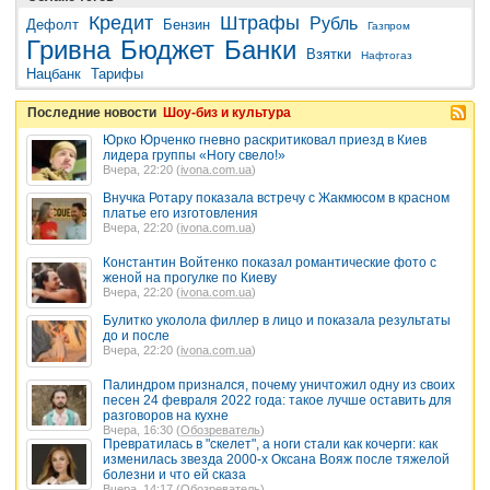
Кредит
Штрафы
Рубль
Дефолт
Бензин
Газпром
Гривна
Бюджет
Банки
Взятки
Нафтогаз
Нацбанк
Тарифы
Последние новости
Шоу-биз и культура
Юрко Юрченко гневно раскритиковал приезд в Киев
лидера группы «Ногу свело!»
Вчера, 22:20 (
ivona.com.ua
)
Внучка Ротару показала встречу с Жакмюсом в красном
платье его изготовления
Вчера, 22:20 (
ivona.com.ua
)
Константин Войтенко показал романтические фото с
женой на прогулке по Киеву
Вчера, 22:20 (
ivona.com.ua
)
Булитко уколола филлер в лицо и показала результаты
до и после
Вчера, 22:20 (
ivona.com.ua
)
Палиндром признался, почему уничтожил одну из своих
песен 24 февраля 2022 года: такое лучше оставить для
разговоров на кухне
Вчера, 16:30 (
Обозреватель
)
Превратилась в "скелет", а ноги стали как кочерги: как
изменилась звезда 2000-х Оксана Вояж после тяжелой
болезни и что ей сказа
Вчера, 14:17 (
Обозреватель
)