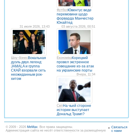
Футбол
Ювентус веде
перемовини щодо
форварда Манчестер
Юнайтед
31 июля 2026, 13:43
03 августа 2026, 00:51
Шоу-бізнес
Вокальная
Економіка
Корецкий
дуэль двух легенд:
провел экстренное
JAMALA и группа
совещание из-за атак
СКАЙ взорвали сеть
на украинские порты
неожиданным рок-
Вчера, 11:34
хитом
Світ
На чьей стороне
истории выступает
Дональд Трамп?
© 2009 - 2026
MeMax
. Все права защищены.
Связаться
Администрация сайта не несёт ответственности за размещённую
с нами