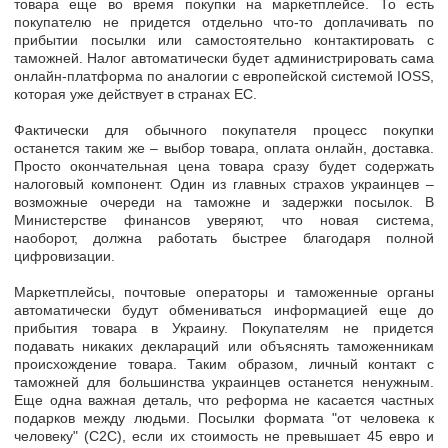
товара
еще во время покупки на маркетплейсе.
То есть
покупателю не придется отдельно что-то доплачивать по
прибытии посылки или самостоятельно контактировать с
таможней. Налог автоматически
будет администрировать сама
онлайн-платформа
по аналогии с европейской системой IOSS,
которая уже действует в странах ЕС.
Фактически для обычного покупателя процесс покупки
останется таким же – выбор товара, оплата онлайн, доставка.
Просто окончательная цена товара
сразу будет содержать
налоговый компонент.
Один из главных страхов украинцев –
возможные очереди на таможне и задержки посылок. В
Министерстве финансов уверяют, что новая система,
наоборот,
должна работать быстрее
благодаря полной
цифровизации.
Маркетплейсы, почтовые операторы и таможенные органы
автоматически будут обмениваться информацией еще до
прибытия товара в Украину. Покупателям не придется
подавать никаких деклараций или объяснять таможенникам
происхождение товара. Таким образом, личный контакт с
таможней для большинства украинцев
останется ненужным.
Еще одна важная деталь, что реформа
не касается
частных
подарков между людьми. Посылки формата "от человека к
человеку" (C2C), если их стоимость не превышает 45 евро и