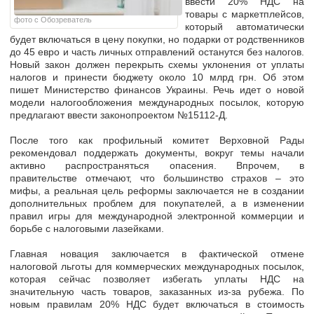
ввести 20% НДС на
товары с маркетплейсов,
фото с Обозреватель
который автоматически
будет включаться в цену покупки
, но подарки от родственников
до 45 евро и часть личных отправлений останутся без налогов.
Новый закон должен перекрыть схемы уклонения от уплаты
налогов и
принести бюджету около 10 млрд грн.
Об этом
пишет Министерство финансов Украины. Речь идет о новой
модели налогообложения международных посылок, которую
предлагают
ввести законопроектом
№15112-Д.
После того как профильный комитет Верховной Рады
рекомендовал поддержать документы, вокруг темы начали
активно распространяться опасения. Впрочем, в
правительстве отмечают, что большинство страхов – это
мифы, а реальная цель реформы заключается не в создании
дополнительных проблем для покупателей, а в
изменении
правил игры для международной электронной коммерции
и
борьбе с налоговыми лазейками.
Главная новация заключается в фактической отмене
налоговой льготы для коммерческих международных посылок,
которая сейчас позволяет избегать уплаты НДС на
значительную часть товаров, заказанных из-за рубежа. По
новым правилам 20% НДС будет включаться в стоимость