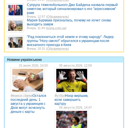
Супруга тяжелобольного Джо Байдена назвала первый
симптом, который сигнализировал о его "агрессивном"
раке
Вчера, 12:57 (
Обозреватель
)
Мария Бурмака призналась, почему не хочет снова
выходить замуж
Вчера, 11:44 (
ivona.com.ua
)
"Рад поклониться этой земле и этому народу". Лидер
группы "Ногу свело!" обратился к украинцам после
внезапного приезда в Киев
Вчера, 10:31 (
Обозреватель
)
Новини українською
31 июля 2026, 10:03
05 августа 2026, 12:59
Фінанси і банки
Остался
Футбол
Ноєр вирішив,
последний день: 1
коли завершить
августа у украинцев с
кар'єру
Дією могут исчезнуть
05 августа 2026, 14:47
деньги с карты