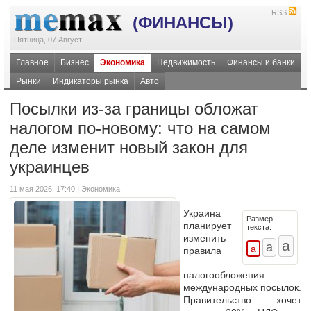
RSS
(ФИНАНСЫ)
Пятница, 07 Август
Главное
Бизнес
Экономика
Недвижимость
Финансы и банки
Рынки
Индикаторы рынка
Авто
Посылки из-за границы обложат
налогом по-новому: что на самом
деле изменит новый закон для
украинцев
|
11 мая 2026, 17:40
Экономика
Украина
Размер
планирует
текста:
изменить
правила
налогообложения
международных
посылок.
Правительство хочет