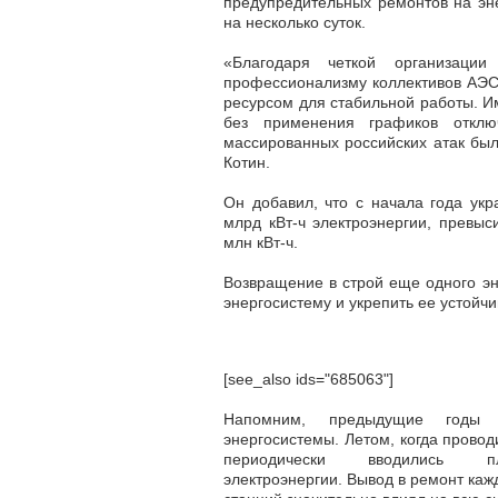
предупредительных ремонтов на эн
на несколько суток.
«Благодаря четкой организации
профессионализму коллективов АЭС
ресурсом для стабильной работы. И
без применения графиков отключ
массированных российских атак бы
Котин.
Он добавил, что с начала года ук
млрд кВт-ч электроэнергии, превыс
млн кВт-ч.
Возвращение в строй еще одного эне
энергосистему и укрепить ее устойч
[see_also ids="685063"]
Напомним, предыдущие годы
энергосистемы. Летом, когда прово
периодически вводились п
электроэнергии. Вывод в ремонт каж