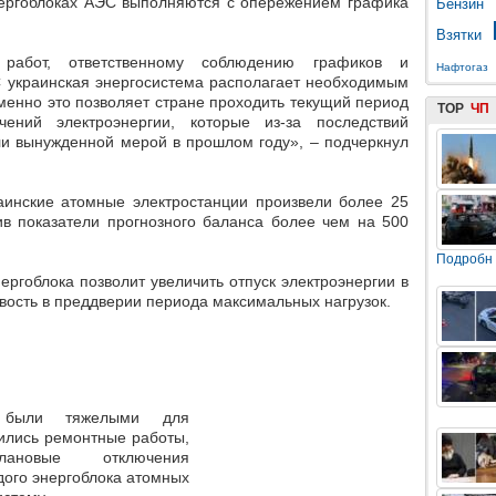
ергоблоках АЭС выполняются с опережением графика
Бензин
Взятки
 работ, ответственному соблюдению графиков и
Нафтогаз
 украинская энергосистема располагает необходимым
менно это позволяет стране проходить текущий период
TOP
ЧП
ений электроэнергии, которые из-за последствий
ли вынужденной мерой в прошлом году», – подчеркнул
раинские атомные электростанции произвели более 25
ив показатели прогнозного баланса более чем на 500
Подробн
ргоблока позволит увеличить отпуск электроэнергии в
ивость в преддверии периода максимальных нагрузок.
 были тяжелыми для
дились ремонтные работы,
лановые отключения
дого энергоблока атомных