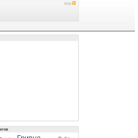
RSS
егов
Гривна