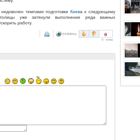
истему.
н недоволен темпами подготовки
Киев
а к следующему
 столицы уже затянули выполнение ряда важных
скорить работу.
0
0