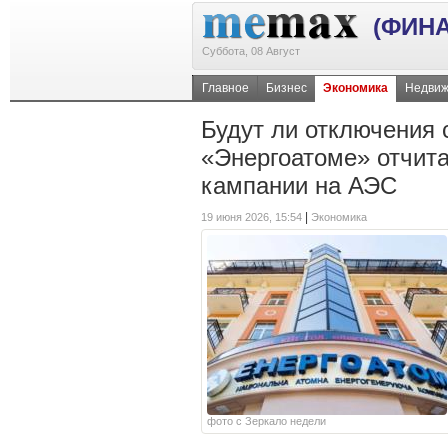
(ФИН
Суббота, 08 Август
Главное
Бизнес
Экономика
Недвиж
Будут ли отключения 
«Энергоатоме» отчита
кампании на АЭС
|
19 июня 2026, 15:54
Экономика
фото с Зеркало недели