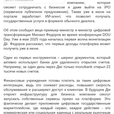
фото с Обозреватель
компанию, которая
сможет сотрудничать с бизнесом и даже выйти на IPO
(первичное публичное предложение). Также уже в июне на
портале
заработает ИИ-агент
, что позволит получать
государственные услуги в формате обычного диалога.
Об этом сообщил вице-премьер-министр и министр цифровой
трансформации Михаил Федоров во время конференции DOU
Day. Уже в мае 2025 года началась
первая волна монетизации
Дії.
Федоров рассказал, что первые доходы платформа может
получить уже в июне.
Один из первых инструментов –
шеринг документов
, который
активно используют банки для удаленного открытия счетов.
Например, за один день через Дію только monobank открыл 22
тысячи новых счетов.
Финансовые учреждения готовы платить за такие цифровые
интеграции, ведь это снижает расходы, повышает скорость
обслуживания и
расширяет доступ к клиентам.
В будущем Дія
откроет инфраструктуру для бизнеса: компании смогут
запускать собственные сервисы прямо на платформе. Это
фактически делает приложение цифровым
государственным
маркетплейсом
, где каждый сервис, каждое действие - это
коммерческая или социальная единица с реальным рыночным