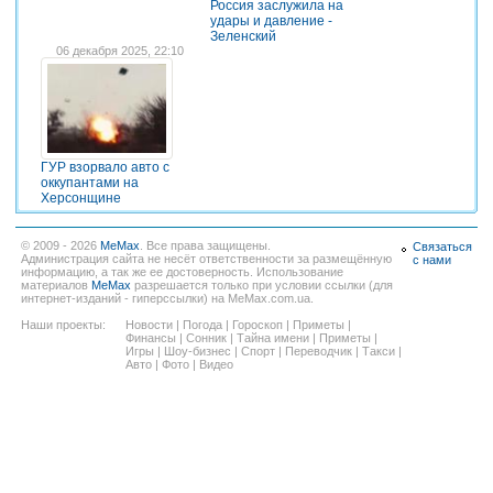
Россия заслужила на
удары и давление -
Зеленский
06 декабря 2025, 22:10
ГУР взорвало авто с
оккупантами на
Херсонщине
© 2009 - 2026
MeMax
. Все права защищены.
Связаться
Администрация сайта не несёт ответственности за размещённую
с нами
информацию, а так же ее достоверность. Использование
материалов
MeMax
разрешается только при условии ссылки (для
интернет-изданий - гиперссылки) на MeMax.com.ua.
Наши проекты:
Новости
|
Погода
|
Гороскоп
|
Приметы
|
Финансы
|
Сонник
|
Тайна имени
|
Приметы
|
Игры
|
Шоу-бизнес
|
Спорт
|
Переводчик
|
Такси
|
Авто
|
Фото
|
Видео