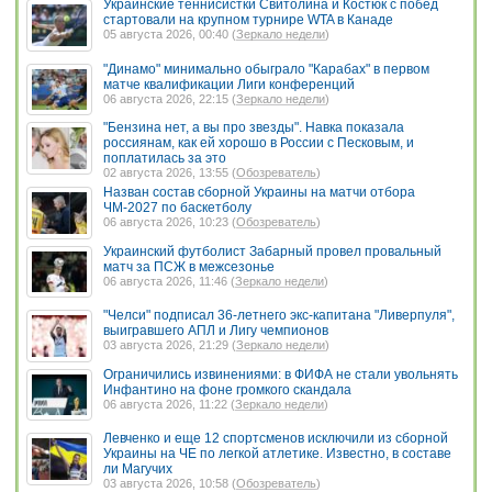
Украинские теннисистки Свитолина и Костюк с побед
стартовали на крупном турнире WTA в Канаде
05 августа 2026, 00:40 (
Зеркало недели
)
"Динамо" минимально обыграло "Карабах" в первом
матче квалификации Лиги конференций
06 августа 2026, 22:15 (
Зеркало недели
)
"Бензина нет, а вы про звезды". Навка показала
россиянам, как ей хорошо в России с Песковым, и
поплатилась за это
02 августа 2026, 13:55 (
Обозреватель
)
Назван состав сборной Украины на матчи отбора
ЧМ-2027 по баскетболу
06 августа 2026, 10:23 (
Обозреватель
)
Украинский футболист Забарный провел провальный
матч за ПСЖ в межсезонье
06 августа 2026, 11:46 (
Зеркало недели
)
"Челси" подписал 36-летнего экс-капитана "Ливерпуля",
выигравшего АПЛ и Лигу чемпионов
03 августа 2026, 21:29 (
Зеркало недели
)
Ограничились извинениями: в ФИФА не стали увольнять
Инфантино на фоне громкого скандала
06 августа 2026, 11:22 (
Зеркало недели
)
Левченко и еще 12 спортсменов исключили из сборной
Украины на ЧЕ по легкой атлетике. Известно, в составе
ли Магучих
03 августа 2026, 10:58 (
Обозреватель
)