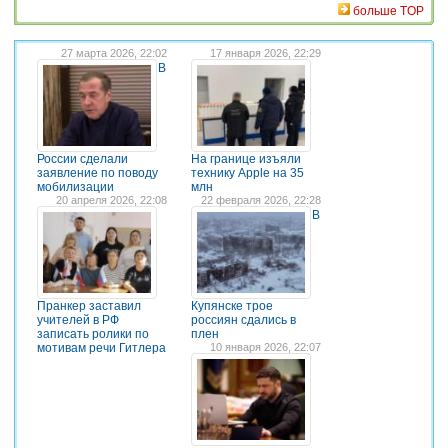
больше TOP
27 марта 2026, 22:02
17 января 2026, 22:29
В
России сделали
На границе изъяли
заявление по поводу
технику Apple на 35
мобилизации
млн
20 апреля 2026, 22:08
22 февраля 2026, 22:28
В
Пранкер заставил
Купянске трое
учителей в РФ
россиян сдались в
записать ролики по
плен
мотивам речи Гитлера
10 января 2026, 22:07