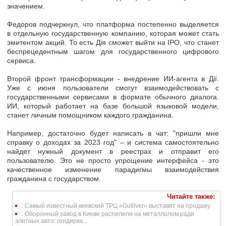
значением.
Федоров подчеркнул, что платформа постепенно выделяется
в отдельную государственную компанию, которая может стать
эмитентом акций.
То есть Дія сможет выйти на IPO, что станет
беспрецедентным шагом для государственного цифрового
сервиса.
Второй фронт трансформации - внедрение
ИИ-агента
в Дії.
Уже с июня пользователи смогут взаимодействовать с
государственными сервисами в формате обычного диалога.
ИИ, который работает на базе большой языковой модели,
станет личным помощником каждого гражданина.
Например, достаточно будет написать в чат: "пришли мне
справку о доходах за 2023 год" – и система самостоятельно
найдет нужный документ в реестрах и
отправит его
пользователю.
Это не просто упрощение интерфейса - это
качественное изменение парадигмы взаимодействия
гражданина с государством.
Читайте также:
Самый известный киевский ТРЦ «Gulliver» выставят на продажу
Оборонный завод в Киеве распилили на металлолом ради
элитных авто: гендирек...