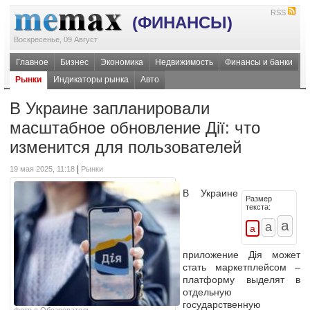
RSS
(ФИНАНСЫ)
Воскресенье, 09 Август
Главное
Бизнес
Экономика
Недвижимость
Финансы и банки
Рынки
Индикаторы рынка
Авто
В Украине запланировали
масштабное обновление Дії: что
изменится для пользователей
|
19 мая 2025, 11:18
Рынки
В Украине
Размер
текста:
приложение Дія
может
стать маркетплейсом
–
платформу выделят в
отдельную
государственную