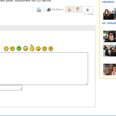
ий рейс назначен на 20 июля.
скромна
0
0
не забыв