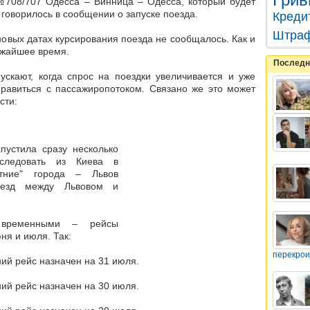
708/707 Одесса – Винница – Одесса, который будет
– говорилось в сообщении о запуске поезда.
Креди
Штра
новых датах курсирования поезда не сообщалось. Как и
лижайшее время
.
Последн
скают, когда спрос на поездки увеличивается и уже
равиться с пассажиропотоком. Связано же это может
сти:
апустила сразу несколько
 следовать из Киева в
етние" города – Львов
поезд между Львовом и
 временными
– рейсы
ня и июля. Так:
перекрои
ий рейс назначен на 31 июля.
ий рейс назначен на 30 июля.