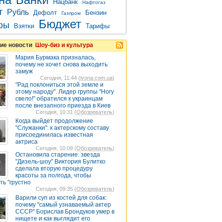
Нацбанк
Нафтогаз
т
Рубль
Дефолт
Бензин
Газпром
Бюджет
фы
Взятки
Тарифы
ие новости
Шоу-биз и культура
Мария Бурмака призналась,
почему не хочет снова выходить
замуж
Сегодня, 11:44 (
ivona.com.ua
)
"Рад поклониться этой земле и
этому народу". Лидер группы "Ногу
свело!" обратился к украинцам
после внезапного приезда в Киев
Сегодня, 10:31 (
Обозреватель
)
Когда выйдет продолжение
"Служанки": к актерскому составу
присоединилась известная
актриса
Сегодня, 10:09 (
Обозреватель
)
Остановила старение: звезда
"Дизель-шоу" Виктория Булитко
сделала вторую процедуру
красоты за полгода, чтобы
ть "грустно
Сегодня, 09:35 (
Обозреватель
)
Варили суп из костей для собак:
почему "самый узнаваемый актер
СССР" Борислав Брондуков умер в
нищете и как выглядит его