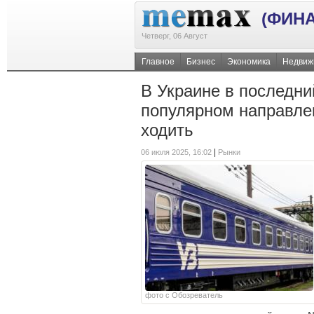
(ФИН
Четверг, 06 Август
Главное
Бизнес
Экономика
Недвиж
В Украине в последни
популярном направле
ходить
|
06 июля 2025, 16:02
Рынки
фото с Обозреватель