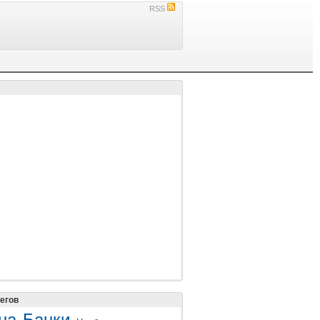
RSS
егов
на
Банки