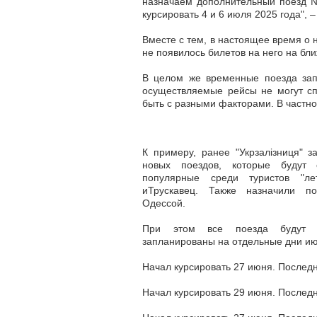
назначаем дополнительный поезд №
курсировать 4 и 6 июля 2025 года", 
Вместе с тем, в настоящее время о 
не появилось билетов на него на б
В целом же временные поезда запу
осуществляемые рейсы не могут сп
быть с разными факторами. В частно
К примеру, ранее "Укрзалізниця" з
новых поездов, которые будут
популярные среди туристов "л
иТрускавец. Также назначили 
Одессой.
При этом
все поезда будут
запланированы на отдельные дни ию
Начал курсировать 27 июня. Последн
Начал курсировать 29 июня. Последн