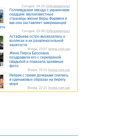
Сегодня, 04:10 (
Обозреватель
)
Голливудская звезда с украинским
сердцем: малоизвестные
страницы жизни Веры Фармиги и
как она заставляет американцев
ать
Сегодня, 03:36 (
Обозреватель
)
Астафьева остро высказалась о
коллегах и их развлекательной
занятости
Вчера, 23:07 (
ivona.com.ua
)
Жена Пирса Броснана
поздравила его с серебряной
свадьбой и показала архивные
фото
Вчера, 22:21 (
ivona.com.ua
)
Ребрик с тремя дочерьми снялись
в одинаковых образах на берегу
моря
Вчера, 22:21 (
ivona.com.ua
)