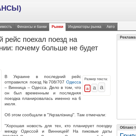
АНСЫ)
имость
Финансы и банки
Рынки
Индикаторы рынка
Авто
й рейс поехал поезд на
Реклама
нии: почему больше не будет
В Украине в последний рейс
Размер текста:
отправился поезд №708/707
Одесса
– Винница – Одесса. Дело в том, что
он
был временным
и последняя
поездка планировалась именно на 6
июля.
Об этом сообщали в "Укрзалізниці". Там отмечали:
"Хорошая новость для тех, кто планирует поездку
Облако т
между Одессой и Винницей! На пиковые даты
Грив