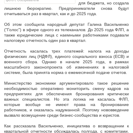
фото с Обозреватель
для бюджета, но создала
лишнюю бюрократию. Предприниматели снова
будут
отчитываться раз в квартал,
как и до 2025 года.
Об этом сообщила народный депутат Галина Васильченко
("Голос") в эфире одного из телеканалов. До 2025 года ФЛП, а
также юридические лица с наемными работниками подавали
налоговую отчетность один раз в квартал.
Отчетность
касалась трех платежей:
налога на доходы
физических лиц (НДФЛ), единого социального взноса (ЕСВ) и
военного сбора. Однако в начале 2025 года, в рамках
масштабного законопроекта об изменениях в налоговой
системе, была принята норма о ежемесячной подаче отчетов.
Министерство экономики аргументировало такое решение
необходимостью оперативно
мониторить смену кадров на
предприятиях
для обеспечения бронирования критически
важных специалистов. Но эта логика не касалась ФЛП,
которые вообще не имеют права на бронирование
работников, и оказалась надуманной. Поэтому нововведение
вызвало возмущение
среди бизнес-сообщества и юристов.
Как рассказала Васильченко, инициатива о возвращении к
квартальной отчетности обсуждалась полгода, с комитетами,