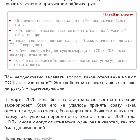
правительством и при участии рабочих групп.
Читайте также:
Объявлены новые размеры зарплат в Украине: сколько будут
платить
В Украине еще раз попытаются принять "налог на AliExpress":
новый законопро...
Украина получила первый транш из 90-миллиардного кредита от
ЕС — Свириденко
Кабмин одобрил Бюджетную декларацию на 2027–2029 годы:
какие прогнозы по за...
Кэшбэк на топливо в Украине завершился: смогут ли украинцы
потратить накопл...
"Мы неоднократно задавали вопрос, какое отношение имеют
ФОПы к "критичности"? Это требование
создало лишь лишнюю
нагрузку
", – подчеркнула она.
В марте 2025 года был зарегистрирован соответствующий
законопроект. Хотя его не удалось принять сразу из-за
отсутствия одного голоса, благодаря настойчивости депутатов,
норму таки удалось пересмотреть.
Уже с 1 января 2026 года
ФОПы снова смогут отчитываться один раз в квартал, как это
было до изменений.
По материалам:
espreso.tv