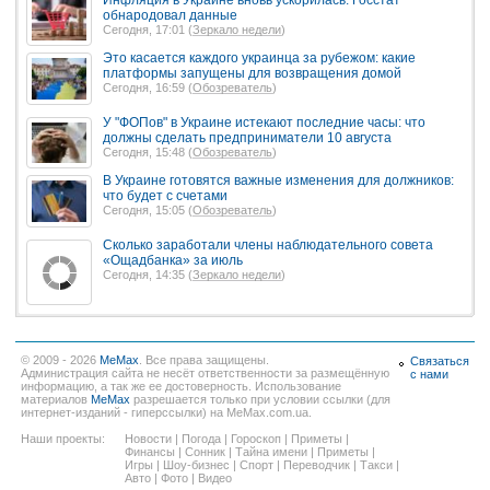
обнародовал данные
Сегодня, 17:01 (
Зеркало недели
)
Это касается каждого украинца за рубежом: какие
платформы запущены для возвращения домой
Сегодня, 16:59 (
Обозреватель
)
У "ФОПов" в Украине истекают последние часы: что
должны сделать предприниматели 10 августа
Сегодня, 15:48 (
Обозреватель
)
В Украине готовятся важные изменения для должников:
что будет с счетами
Сегодня, 15:05 (
Обозреватель
)
Сколько заработали члены наблюдательного совета
«Ощадбанка» за июль
Сегодня, 14:35 (
Зеркало недели
)
© 2009 - 2026
MeMax
. Все права защищены.
Связаться
Администрация сайта не несёт ответственности за размещённую
с нами
информацию, а так же ее достоверность. Использование
материалов
MeMax
разрешается только при условии ссылки (для
интернет-изданий - гиперссылки) на MeMax.com.ua.
Наши проекты:
Новости
|
Погода
|
Гороскоп
|
Приметы
|
Финансы
|
Сонник
|
Тайна имени
|
Приметы
|
Игры
|
Шоу-бизнес
|
Спорт
|
Переводчик
|
Такси
|
Авто
|
Фото
|
Видео