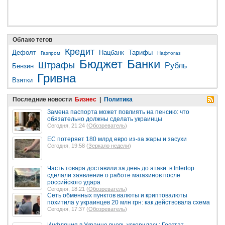
Облако тегов
Кредит
Дефолт
Нацбанк
Тарифы
Газпром
Нафтогаз
Бюджет
Банки
Штрафы
Рубль
Бензин
Гривна
Взятки
Последние новости
Бизнес
|
Политика
Замена паспорта может повлиять на пенсию: что
обязательно должны сделать украинцы
Сегодня, 21:24 (
Обозреватель
)
ЕС потеряет 180 млрд евро из-за жары и засухи
Сегодня, 19:58 (
Зеркало недели
)
Часть товара доставили за день до атаки: в Intertop
сделали заявление о работе магазинов после
российского удара
Сегодня, 18:21 (
Обозреватель
)
Сеть обменных пунктов валюты и криптовалюты
похитила у украинцев 20 млн грн: как действовала схема
Сегодня, 17:37 (
Обозреватель
)
Инфляция в Украине вновь ускорилась: Госстат