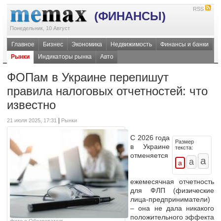
RSS
(ФИНАНСЫ)
Понедельник, 10 Август
Главное
Бизнес
Экономика
Недвижимость
Финансы и банки
Рынки
Индикаторы рынка
Авто
ФОПам в Украине перепишут
правила налоговых отчетностей: что
известно
|
21 июля 2025, 17:31
Рынки
С 2026 года
Размер
в Украине
текста:
отменяется
ежемесячная отчетность
для
ФЛП (физические
лица-предприниматели)
– она не дала никакого
положительного эффекта