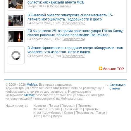
области: как наказали агента ФСБ
Вчера, 18:47 (
Обозреватель
)
В Киевской области электричка сбила насмерть 15-
летнего мотоциклиста. Подробности и фото
04 августа 2026, 16:21 (
Обозреватель
)
Ей было всего 25: во время ракетного удара РФ по Киеву,
спасая раненых, погибла парамедик Ева Ройтер.
04 августа 2026, 11:52 (
Обозреватель
)
В Ивано-Франковске в городском озере обнаружили тело
человека: что известно. Фото и видео
04 августа 2026, 19:04 (
Обозреватель
)
больше TOP
© 2009 - 2026
MeMax
. Все права защищены.
Связаться
Администрация сайта не несёт ответственности за размещённую
с нами
информацию, а так же ее достоверность. Использование
материалов
MeMax
разрешается только при условии ссылки (для
интернет-изданий - гиперссылки) на MeMax.com.ua.
Наши проекты:
Новости
|
Погода
|
Гороскоп
|
Приметы
|
Финансы
|
Сонник
|
Тайна имени
|
Приметы
|
Игры
|
Шоу-бизнес
|
Спорт
|
Переводчик
|
Такси
|
Авто
|
Фото
|
Видео