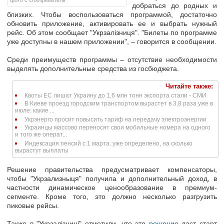
фото с Обозреватель
добраться до родных и
близких. Чтобы воспользоваться программой, достаточно
обновить приложение, активировать ее и выбрать
нужный
рейс.
Об этом сообщает "Укрзалізниця". "Билеты по программе
уже доступны в нашем приложении", – говорится в сообщении.
Среди преимуществ программы – отсутствие необходимости
выделять дополнительные средства из госбюджета.
Читайте также:
Квоты ЕС лишат Украину до 1,6 млн тонн экспорта стали - СМИ
В Киеве проезд городским транспортом вырастет в 3,8 раза уже в
июле: какие ...
Укрэнерго просит повысить тариф на передачу электроэнергии
Украинцы массово переносят свои мобильные номера на одного
и того же операт...
Индексация пенсий с 1 марта: уже определено, на сколько
вырастут выплаты
Решение правительства предусматривает компенсаторы,
чтобы
"Укрзализныця" получила и дополнительный доход
, в
частности динамическое ценообразование в премиум-
сегменте. Кроме того, это должно несколько
разгрузить
пиковые рейсы
.
Также в "Укрзалізниці" отметили, что это
решение
даст старт