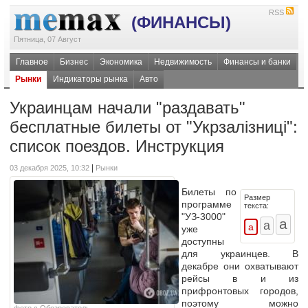
RSS
(ФИНАНСЫ)
Пятница, 07 Август
Главное
Бизнес
Экономика
Недвижимость
Финансы и банки
Рынки
Индикаторы рынка
Авто
Украинцам начали "раздавать"
бесплатные билеты от "Укрзалізниці":
список поездов. Инструкция
|
03 декабря 2025, 10:32
Рынки
Билеты по
Размер
программе
текста:
"УЗ-3000"
уже
доступны
для украинцев. В
декабре они охватывают
рейсы
в и из
прифронтовых городов,
поэтому можно