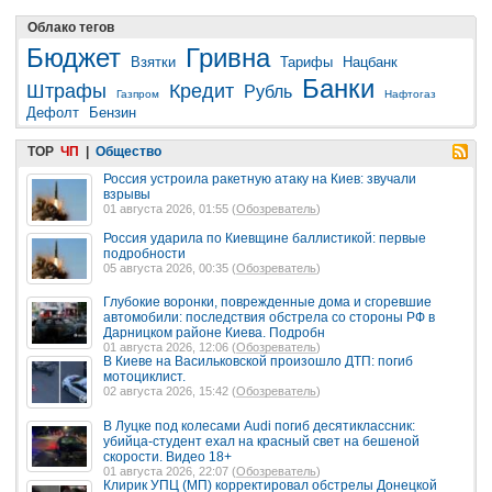
Облако тегов
Бюджет
Гривна
Взятки
Тарифы
Нацбанк
Банки
Штрафы
Кредит
Рубль
Газпром
Нафтогаз
Дефолт
Бензин
TOP
ЧП
|
Общество
Россия устроила ракетную атаку на Киев: звучали
взрывы
01 августа 2026, 01:55 (
Обозреватель
)
Россия ударила по Киевщине баллистикой: первые
подробности
05 августа 2026, 00:35 (
Обозреватель
)
Глубокие воронки, поврежденные дома и сгоревшие
автомобили: последствия обстрела со стороны РФ в
Дарницком районе Киева. Подробн
01 августа 2026, 12:06 (
Обозреватель
)
В Киеве на Васильковской произошло ДТП: погиб
мотоциклист.
02 августа 2026, 15:42 (
Обозреватель
)
В Луцке под колесами Audi погиб десятиклассник:
убийца-студент ехал на красный свет на бешеной
скорости. Видео 18+
01 августа 2026, 22:07 (
Обозреватель
)
Клирик УПЦ (МП) корректировал обстрелы Донецкой