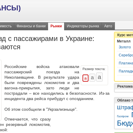
АНСЫ)
имость
Финансы и банки
Рынки
Индикаторы рынка
Авто
Курс ме
зд с пассажирами в Украине:
Металл
ваются
Золото
Серебр
Платин
Российские войска атаковали
Размер текста:
Паллад
пассажирский поезда на
Николаевщине. В результате удара
были повреждены локомотив и два
Реклама
вагона-прикрытия, зато люди не
пострадали – все находились в безопасности.
Из-за
инцидента два рейса прибудут с опозданием
.
Облако т
Штра
Об этом сообщили в "Укрзализныце".
Газпром
Отмечается, что сразу
Бюд
ен резервный локомотив,
кой: