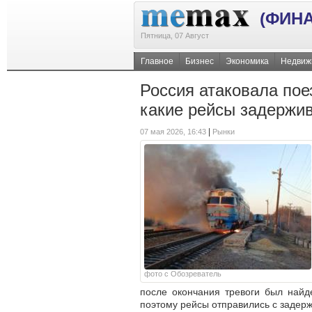
(ФИН
Пятница, 07 Август
Главное
Бизнес
Экономика
Недвиж
Россия атаковала пое
какие рейсы задержи
|
07 мая 2026, 16:43
Рынки
фото с Обозреватель
после окончания тревоги был найд
поэтому рейсы отправились с задерж