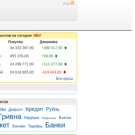
RSS
таллов на сегодня
НБУ
Покупка
Динамика
34 333 397,00
+380 417,00
о
455 155,00
+59,00
а
24 299 771,00
+111 177,00
ий
24 618 805,00
-419 443,00
Все курсы
егов
фы
Кредит
Рубль
Дефолт
Гривна
Нацбанк
Взятки
Нафтогаз
жет
Банки
Бензин
Тарифы