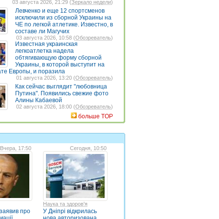
03 августа 2026, 21:29 (
Зеркало недели
)
Левченко и еще 12 спортсменов
исключили из сборной Украины на
ЧЕ по легкой атлетике. Известно, в
составе ли Магучих
03 августа 2026, 10:58 (
Обозреватель
)
Известная украинская
легкоатлетка надела
обтягивающую форму сборной
Украины, в которой выступит на
те Европы, и поразила
01 августа 2026, 13:20 (
Обозреватель
)
Как сейчас выглядит "любовница
Путина". Появились свежие фото
Алины Кабаевой
02 августа 2026, 18:00 (
Обозреватель
)
больше TOP
Вчера, 17:50
Сегодня, 10:50
Наука та здоров'я
заявив про
У Дніпрі відкрилась
мації
нова авторизована