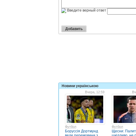
Введите верный ответ
Новини українською
Вчера, 12:59
Вч
Футбол
Футбол
Боруссія Дортмунд
Щесни: Пали
веде перемовини з
шкідливо, не 