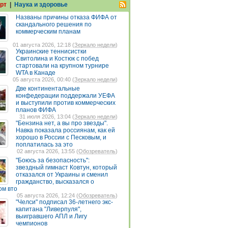
рт
|
Наука и здоровье
Названы причины отказа ФИФА от
скандального решения по
коммерческим планам
01 августа 2026, 12:18 (
Зеркало недели
)
Украинские теннисистки
Свитолина и Костюк с побед
стартовали на крупном турнире
WTA в Канаде
05 августа 2026, 00:40 (
Зеркало недели
)
Две континентальные
конфедерации поддержали УЕФА
и выступили против коммерческих
планов ФИФА
31 июля 2026, 13:04 (
Зеркало недели
)
"Бензина нет, а вы про звезды".
Навка показала россиянам, как ей
хорошо в России с Песковым, и
поплатилась за это
02 августа 2026, 13:55 (
Обозреватель
)
"Боюсь за безопасность":
звездный гимнаст Ковтун, который
отказался от Украины и сменил
гражданство, высказался о
ом вто
05 августа 2026, 12:24 (
Обозреватель
)
"Челси" подписал 36-летнего экс-
капитана "Ливерпуля",
выигравшего АПЛ и Лигу
чемпионов