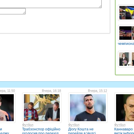
чемпиона
ера, 11:50
Вчера, 16:18
Вчера, 15:12
Футбол
Футбол
Футбол
ти
Трабзонспор офіційно
Діогу Кошта не
Каннаваро 
раджу
оголосив про перехід
перейде в Челсі
витік інфор