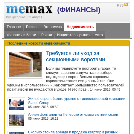
RSS
(ФИНАНСЫ)
Воскресенье, 09 Август
Главное
Бизнес
Экономика
Недвижимость
Финансы и банки
Рынки
Индикаторы рынка
Авто
Последние новости недвижимости
Требуется ли уход за
секционными воротами
Если вы планируете построить гараж, то
следует заранее задуматься о выборе
подходящих ворот. Весьма хорошим
вариантом станет секционный тип. Они
удобны в использовании и, как считает большинство пользователей,
практически не нуждаются в уходе. И это прав...
14 июля 2018, 00:45
Жильё европейского уровня от девелоперской компании
Status Group
05 июля 2018, 09:32
Аллея фонтанов на Печерске открыла летний сезон
05 июня 2018, 16:19
Сколько стоила аренда и продажа квартир в разных