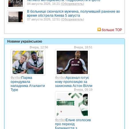
летнего мотоциклиста. Подробности и фото
04 августа 2026, 16:21 (
Обозреватель
)
В больнице скончался мужчина, получивший ранение во
время обстрела Киева 5 августа
07 августа 2026, 12:51 (
Обозреватель
)
больше TOP
Новини українською
Вчера, 12:56
Вчера, 18:51
Футбол
Парма
Футбол
Арсенал готує
орендувала
нову пропозицію за
нападника Аталанти
захисника Астон Вілли
Туре
Вчера, 09:19
Футбол
Ельче оголосив
про перехід
Буонанотте з