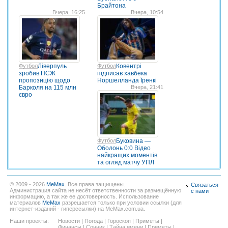
Брайтона
Вчера, 16:25
Вчера, 10:54
Футбол
Ліверпуль
Футбол
Ковентрі
зробив ПСЖ
підписав хавбека
пропозицію щодо
Норшелланда Їренкі
Барколя на 115 млн
Вчера, 21:41
євро
Футбол
Буковина —
Оболонь 0:0 Відео
найкращих моментів
та огляд матчу УПЛ
© 2009 - 2026
MeMax
. Все права защищены.
Связаться
Администрация сайта не несёт ответственности за размещённую
с нами
информацию, а так же ее достоверность. Использование
материалов
MeMax
разрешается только при условии ссылки (для
интернет-изданий - гиперссылки) на MeMax.com.ua.
Наши проекты:
Новости
|
Погода
|
Гороскоп
|
Приметы
|
Финансы
|
Сонник
|
Тайна имени
|
Приметы
|