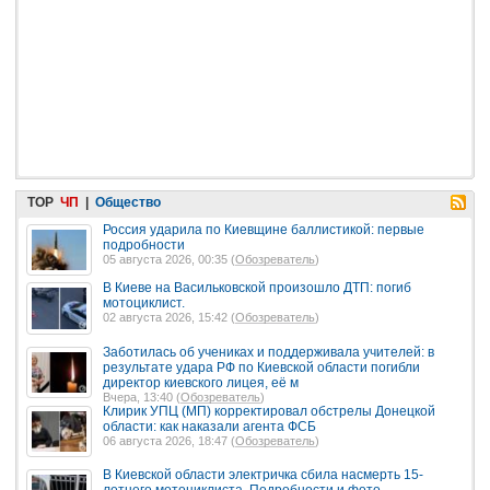
TOP
ЧП
|
Общество
Россия ударила по Киевщине баллистикой: первые
подробности
05 августа 2026, 00:35 (
Обозреватель
)
В Киеве на Васильковской произошло ДТП: погиб
мотоциклист.
02 августа 2026, 15:42 (
Обозреватель
)
Заботилась об учениках и поддерживала учителей: в
результате удара РФ по Киевской области погибли
директор киевского лицея, её м
Вчера, 13:40 (
Обозреватель
)
Клирик УПЦ (МП) корректировал обстрелы Донецкой
области: как наказали агента ФСБ
06 августа 2026, 18:47 (
Обозреватель
)
В Киевской области электричка сбила насмерть 15-