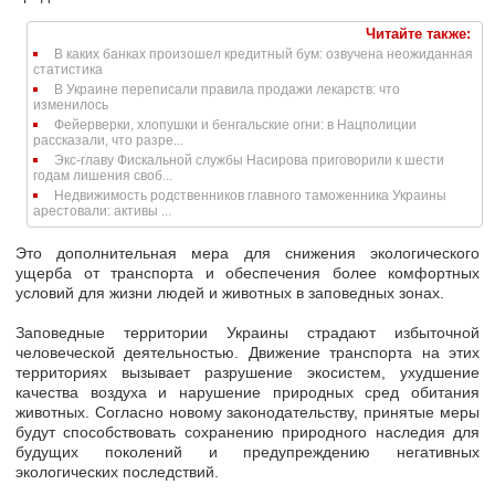
Читайте также:
В каких банках произошел кредитный бум: озвучена неожиданная
статистика
В Украине переписали правила продажи лекарств: что
изменилось
Фейерверки, хлопушки и бенгальские огни: в Нацполиции
рассказали, что разре...
Экс-главу Фискальной службы Насирова приговорили к шести
годам лишения своб...
Недвижимость родственников главного таможенника Украины
арестовали: активы ...
Это дополнительная мера для снижения экологического
ущерба от транспорта и обеспечения более комфортных
условий для жизни людей и животных в заповедных зонах.
Заповедные территории Украины страдают избыточной
человеческой деятельностью. Движение транспорта на этих
территориях
вызывает разрушение экосистем
, ухудшение
качества воздуха и нарушение природных сред обитания
животных. Согласно новому законодательству, принятые меры
будут способствовать сохранению природного наследия для
будущих поколений и предупреждению негативных
экологических последствий.