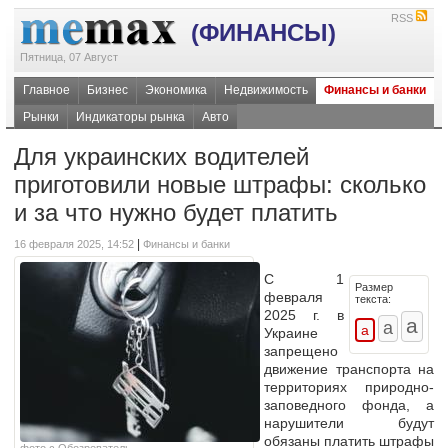
RSS
(ФИНАНСЫ)
Пятница, 07 Август
Главное
Бизнес
Экономика
Недвижимость
Финансы и банки
Рынки
Индикаторы рынка
Авто
Для украинских водителей
приготовили новые штрафы: сколько
и за что нужно будет платить
|
16 февраля 2025, 14:52
Финансы и банки
С 1
Размер
февраля
текста:
2025 г. в
Украине
запрещено
движение транспорта
на
территориях природно-
заповедного фонда,
а
нарушители будут
обязаны платить штрафы