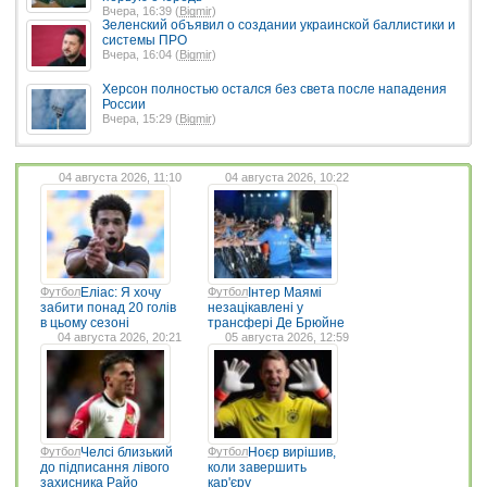
Вчера, 16:39 (
Bigmir
)
Зеленский объявил о создании украинской баллистики и
системы ПРО
Вчера, 16:04 (
Bigmir
)
Херсон полностью остался без света после нападения
России
Вчера, 15:29 (
Bigmir
)
04 августа 2026, 11:10
04 августа 2026, 10:22
Футбол
Еліас: Я хочу
Футбол
Інтер Маямі
забити понад 20 голів
незацікавлені у
в цьому сезоні
трансфері Де Брюйне
04 августа 2026, 20:21
05 августа 2026, 12:59
Футбол
Челсі близький
Футбол
Ноєр вирішив,
до підписання лівого
коли завершить
захисника Райо
кар'єру