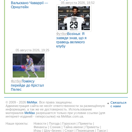
Вальєкано Чаваррії —
05 августа 2026, 18:52
Орнштейн
Футбол
Возінья: Я
завжди знав, що я
гравець великого
клубу
05 августа 2026, 19:25
Футбол
Томіясу
перейде до Крістал
Пелес
© 2009 - 2026
MeMax
. Все права защищены.
Связаться
Администрация сайта не несёт ответственности за размещённую
с нами
информацию, а так же ее достоверность. Использование
материалов
MeMax
разрешается только при условии ссылки (для
интернет-изданий - гиперссылки) на MeMax.com.ua.
Наши проекты:
Новости
|
Погода
|
Гороскоп
|
Приметы
|
Финансы
|
Сонник
|
Тайна имени
|
Приметы
|
Игры
|
Шоу-бизнес
|
Спорт
|
Переводчик
|
Такси
|