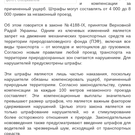
фото с Обозреватель
и компенсации за
причиненный ущерб. Штрафы могут составлять от 4 000 до 8
000 гривен за незаконный проезд.
Об этом говорится в законе №4188-IX, принятом Верховной
Радой Украины. Одним из ключевых изменений является
запрет на движение механических транспортных средств на
территории природозаповедного фонда (ПЗФ), включая все
виды транспорта –
от мопедов и мотоциклов до грузовиков.
Согласно новым правилам любой проезд транспорта на
территории природоохранных зон считается нарушением. Для
нарушителей предусмотрены штрафы:
Эти штрафы являются лишь частью наказания, поскольку
нарушители обязаны компенсировать ущерб, причиненный
природным территориям. Согласно законодательству, сумма
компенсации
за каждые 100 метров незаконного проезда
составляет:
Эти компенсационные выплаты значительно
превышают размер штрафов, что является важным фактором
сдерживания нарушений. Целью этого закона является не
только штрафование нарушителей, но и стимулирование
более осторожного отношения к природе.
Законодательные
нововведения также предусматривают
введение штрафов для
водителей за чрезмерный шум
, исходящий от транспортных
средств.