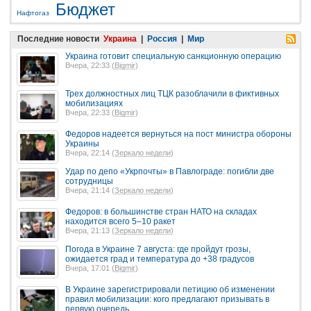
Бюджет
Нафтогаз
Последние новости
Украина
|
Россия
|
Мир
Украина готовит специальную санкционную операцию
Вчера, 22:33 (
Bigmir
)
Трех должностных лиц ТЦК разоблачили в фиктивных
мобилизациях
Вчера, 22:33 (
Bigmir
)
Федоров надеется вернуться на пост министра обороны
Украины
Вчера, 22:14 (
Зеркало недели
)
Удар по депо «Укрпочты» в Павлограде: погибли две
сотрудницы
Вчера, 21:14 (
Зеркало недели
)
Федоров: в большинстве стран НАТО на складах
находится всего 5–10 ракет
Вчера, 21:13 (
Зеркало недели
)
Погода в Украине 7 августа: где пройдут грозы,
ожидается град и температура до +38 градусов
Вчера, 17:01 (
Bigmir
)
В Украине зарегистрировали петицию об изменении
правил мобилизации: кого предлагают призывать в
первую очередь