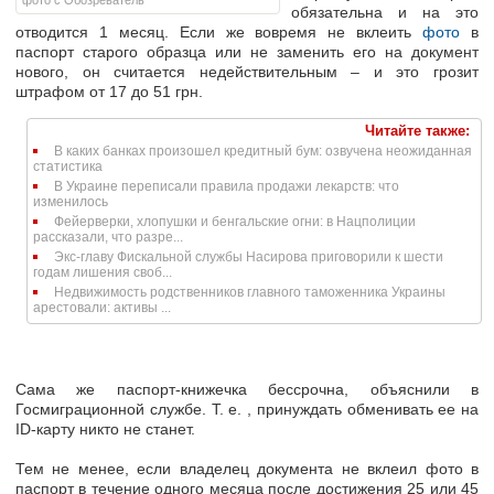
фото с Обозреватель
обязательна и на это
отводится 1 месяц. Если же вовремя не вклеить
фото
в
паспорт старого образца или не заменить его на документ
нового, он считается недействительным – и это грозит
штрафом от 17 до 51 грн.
Читайте также:
В каких банках произошел кредитный бум: озвучена неожиданная
статистика
В Украине переписали правила продажи лекарств: что
изменилось
Фейерверки, хлопушки и бенгальские огни: в Нацполиции
рассказали, что разре...
Экс-главу Фискальной службы Насирова приговорили к шести
годам лишения своб...
Недвижимость родственников главного таможенника Украины
арестовали: активы ...
Сама же паспорт-книжечка бессрочна, объяснили в
Госмиграционной службе. Т. е. , принуждать обменивать ее на
ID-карту никто не станет.
Тем не менее, если владелец документа не вклеил фото в
паспорт в течение одного месяца после достижения 25 или 45