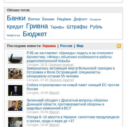
Облако тегов
Банки
Взятки
Бензин
Нацбанк
Дефолт
Газпром
Гривна
Кредит
Штрафы
Рубль
Тарифы
Бюджет
Нафтогаз
Последние новости
Украина
|
Россия
|
Мир
РЭБ не заставляет «Шахеды» падать и не отклоняет
баллистику: «Флеш» объяснил особенности работы
радиоэлектронной борьбы
Сегодня, 18:11 (
Зеркало недели
)
Завершилась эксгумация жертв Волынской трагедии в
Островках и Воле Островецкой: специалисты
обнаружили останки 55 человек
Сегодня, 17:18 (
Зеркало недели
)
Сибига отреагировал на новый пакет санкций ЕС против
России
Сегодня, 16:46 (
Bigmir
)
Зеленский обсудил с Драпатым вопросы обороны
Донецкой области, противоракетной обороны и
кадровых изменений в ВСУ
Сегодня, 16:36 (
Bigmir
)
Погода 8–10 августа в Украине: синоптики предупредили
о грозах, граде и жаре до +37
Сегодня, 16:08 (
Bigmir
)