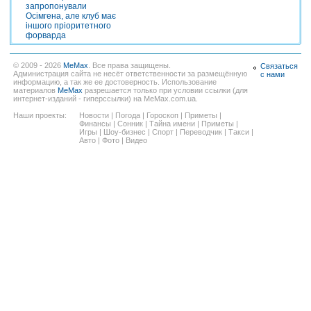
запропонували
Осімгена, але клуб має
іншого пріоритетного
форварда
© 2009 - 2026
MeMax
. Все права защищены.
Связаться
Администрация сайта не несёт ответственности за размещённую
с нами
информацию, а так же ее достоверность. Использование
материалов
MeMax
разрешается только при условии ссылки (для
интернет-изданий - гиперссылки) на MeMax.com.ua.
Наши проекты:
Новости
|
Погода
|
Гороскоп
|
Приметы
|
Финансы
|
Сонник
|
Тайна имени
|
Приметы
|
Игры
|
Шоу-бизнес
|
Спорт
|
Переводчик
|
Такси
|
Авто
|
Фото
|
Видео