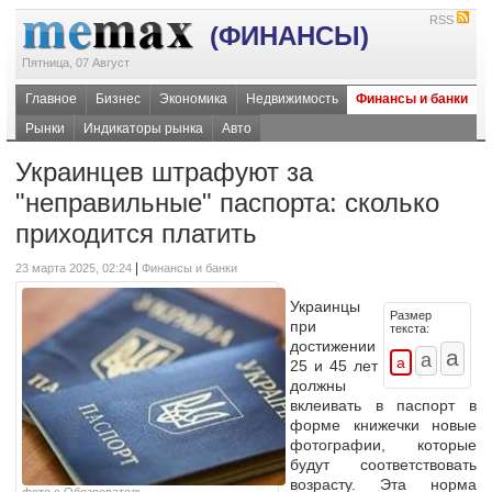
RSS
(ФИНАНСЫ)
Пятница, 07 Август
Главное
Бизнес
Экономика
Недвижимость
Финансы и банки
Рынки
Индикаторы рынка
Авто
Украинцев штрафуют за
"неправильные" паспорта: сколько
приходится платить
|
23 марта 2025, 02:24
Финансы и банки
Украинцы
Размер
при
текста:
достижении
25 и 45 лет
должны
вклеивать в паспорт в
форме книжечки новые
фотографии, которые
будут соответствовать
возрасту. Эта норма