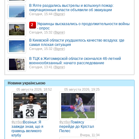
В Ялте раздались выстрелы и вспыхнул пожар:
оккупационные власти объявили об эвакуации
Сегодня, 15:44 (
Bigmir
)
Украинцы высказались о продолжительности войны
2
- опрос
Сегодня, 15:32 (
Bigmir
)
В Киевской области ухудшилось качество воздуха: где
самая плохая ситуация
Сегодня, 15:32 (
Bigmir
)
В ТЦК в Житомирской области скончался 46-летний
военнообязанный: начато расследование
Сегодня, 13:41 (
Bigmir
)
Новини українською
05 августа 2026, 18:52
05 августа 2026, 19:25
Футбол
Возінья: Я
Футбол
Томіясу
завжди знав, що я
перейде до Крістал
гравець великого
Пелес
клубу
Вчера, 11:34