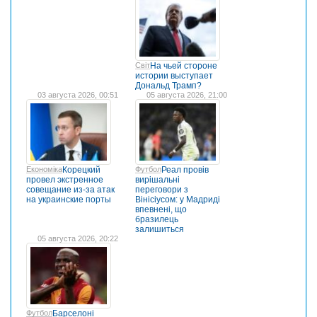
Світ
На чьей стороне
истории выступает
Дональд Трамп?
03 августа 2026, 00:51
05 августа 2026, 21:00
Економіка
Корецкий
Футбол
Реал провів
провел экстренное
вирішальні
совещание из-за атак
переговори з
на украинские порты
Вінісіусом: у Мадриді
впевнені, що
бразилець
залишиться
05 августа 2026, 20:22
Футбол
Барселоні