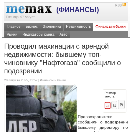
RSS
(ФИНАНСЫ)
Пятница, 07 Август
Главное
Бизнес
Экономика
Недвижимость
Финансы и банки
Рынки
Индикаторы рынка
Авто
Проводил махинации с арендой
недвижимости: бывшему топ-
чиновнику "Нафтогаза" сообщили о
подозрении
|
29 августа 2025, 11:57
Финансы и банки
Размер
текста:
Правоохранители
сообщили о подозрении
бывшему директору по