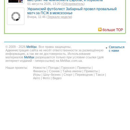
01 августа 2026, 13:20 (
Обозреватель
)
Украинский футболист Забарный провел провальный
матч за ПСЖ в межсезонье
Вчера, 11:46 (
Зеркало недели
)
больше TOP
© 2009 - 2026
MeMax
. Все права защищены.
Связаться
Администрация сайта не несёт ответственности за размещённую
с нами
информацию, а так же ее достоверность. Использование
материалов
MeMax
разрешается только при условии ссылки (для
интернет-изданий - гиперссылки) на MeMax.com.ua.
Наши проекты:
Новости
|
Погода
|
Гороскоп
|
Приметы
|
Финансы
|
Сонник
|
Тайна имени
|
Приметы
|
Игры
|
Шоу-бизнес
|
Спорт
|
Переводчик
|
Такси
|
Авто
|
Фото
|
Видео