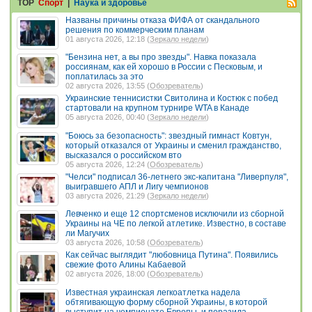
TOP
Спорт
|
Наука и здоровье
Названы причины отказа ФИФА от скандального
решения по коммерческим планам
01 августа 2026, 12:18 (
Зеркало недели
)
"Бензина нет, а вы про звезды". Навка показала
россиянам, как ей хорошо в России с Песковым, и
поплатилась за это
02 августа 2026, 13:55 (
Обозреватель
)
Украинские теннисистки Свитолина и Костюк с побед
стартовали на крупном турнире WTA в Канаде
05 августа 2026, 00:40 (
Зеркало недели
)
"Боюсь за безопасность": звездный гимнаст Ковтун,
который отказался от Украины и сменил гражданство,
высказался о российском вто
05 августа 2026, 12:24 (
Обозреватель
)
"Челси" подписал 36-летнего экс-капитана "Ливерпуля",
выигравшего АПЛ и Лигу чемпионов
03 августа 2026, 21:29 (
Зеркало недели
)
Левченко и еще 12 спортсменов исключили из сборной
Украины на ЧЕ по легкой атлетике. Известно, в составе
ли Магучих
03 августа 2026, 10:58 (
Обозреватель
)
Как сейчас выглядит "любовница Путина". Появились
свежие фото Алины Кабаевой
02 августа 2026, 18:00 (
Обозреватель
)
Известная украинская легкоатлетка надела
обтягивающую форму сборной Украины, в которой
выступит на чемпионате Европы, и поразила