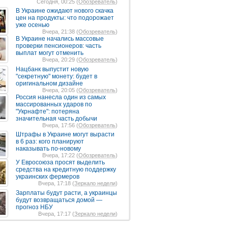
Сегодня, 00:25 (
Обозреватель
)
В Украине ожидают нового скачка
цен на продукты: что подорожает
уже осенью
Вчера, 21:38 (
Обозреватель
)
В Украине начались массовые
проверки пенсионеров: часть
выплат могут отменить
Вчера, 20:29 (
Обозреватель
)
Нацбанк выпустит новую
"секретную" монету: будет в
оригинальном дизайне
Вчера, 20:05 (
Обозреватель
)
Россия нанесла один из самых
массированных ударов по
"Укрнафте": потеряна
значительная часть добычи
Вчера, 17:56 (
Обозреватель
)
Штрафы в Украине могут вырасти
в 6 раз: кого планируют
наказывать по-новому
Вчера, 17:22 (
Обозреватель
)
У Евросоюза просят выделить
средства на кредитную поддержку
украинских фермеров
Вчера, 17:18 (
Зеркало недели
)
Зарплаты будут расти, а украинцы
будут возвращаться домой —
прогноз НБУ
Вчера, 17:17 (
Зеркало недели
)