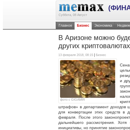
(ФИН
Суббота, 08 Август
Главное
Бизнес
Экономика
Недвиж
В Аризоне можно буде
других криптовалютах
|
13 февраля 2018, 08:15
Бизнес
Сена
цел
рези
и др
гру
зако
нало
фото с GIGAMIR
крип
штрафов» в департамент доходов шт
для конвертации этих средств в
февраля. После этого законопроек
дальнейшего рассмотрения. Хотя
инициативы, но принятие законопрое