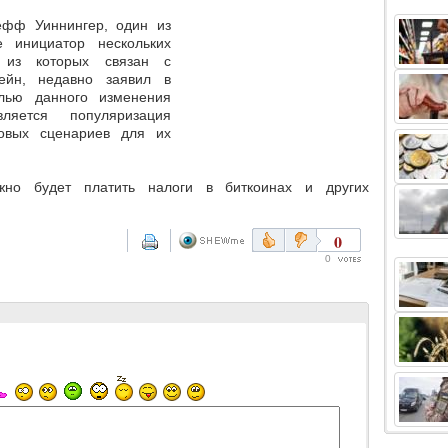
ефф Уиннингер, один из
е инициатор нескольких
н из которых связан с
чейн, недавно заявил в
лью данного изменения
вляется популяризация
новых сценариев для их
жно будет платить налоги в биткоинах и других
0
0