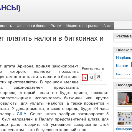
АНСЫ)
имость
Финансы и банки
Рынки
Индикаторы рынка
Авто
т платить налоги в биткоинах и
Реклама
Облако т
Нацбанк
Взятки
т штата Аризона принял законопроект,
Размер текста:
ью которого является позволить
Нафтогаз
дентам штата платить налоги в биткоине
угих криптовалютах. В прошлом месяце
Последн
ппа законодателей представила
нопроект, который, если он будет принят, позволит
гоплательщикам использовать биткоины или другие
товалюты, для уплаты «налогов, а также процентов и
ата. У департамента, в свою очередь, будет 24 часа
 доллары
США
. Сенат штата одобрил законопроект 8
т был направлен в Палату представителей штата для
 еще рано говорить об успешном завершении этой
банкиров
кта сенатом – это безусловно хороший знак.