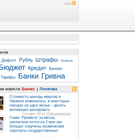
RSS
егов
Штрафы
Рубль
Дефолт
Газпром
Бюджет
Кредит
Бензин
Банки
Гривна
Тарифы
ие новости
Бизнес
|
Политика
Стоимость аренды квартир в
Украине изменилась: в некоторых
городах на одно жилье – десять
желающих арендовать
Сегодня, 09:31 (
Обозреватель
)
Главе "Привата" за месяц
заплатили почти на 2 млн грн
больше: озвучены космические
зарплаты государственных