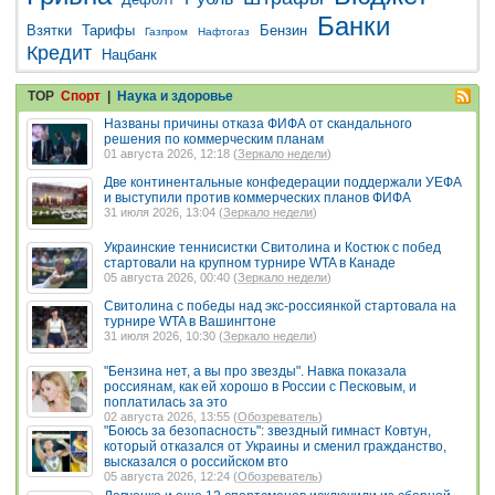
Банки
Взятки
Тарифы
Бензин
Газпром
Нафтогаз
Кредит
Нацбанк
TOP
Спорт
|
Наука и здоровье
Названы причины отказа ФИФА от скандального
решения по коммерческим планам
01 августа 2026, 12:18 (
Зеркало недели
)
Две континентальные конфедерации поддержали УЕФА
и выступили против коммерческих планов ФИФА
31 июля 2026, 13:04 (
Зеркало недели
)
Украинские теннисистки Свитолина и Костюк с побед
стартовали на крупном турнире WTA в Канаде
05 августа 2026, 00:40 (
Зеркало недели
)
Свитолина с победы над экс-россиянкой стартовала на
турнире WTA в Вашингтоне
31 июля 2026, 10:30 (
Зеркало недели
)
"Бензина нет, а вы про звезды". Навка показала
россиянам, как ей хорошо в России с Песковым, и
поплатилась за это
02 августа 2026, 13:55 (
Обозреватель
)
"Боюсь за безопасность": звездный гимнаст Ковтун,
который отказался от Украины и сменил гражданство,
высказался о российском вто
05 августа 2026, 12:24 (
Обозреватель
)