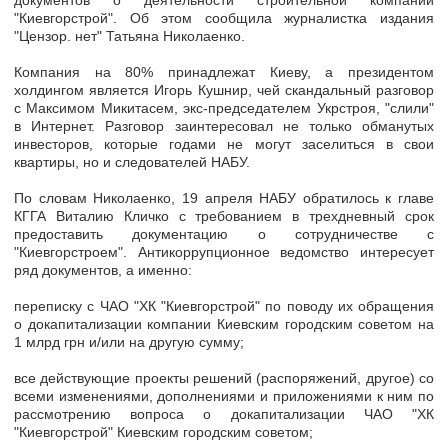
документов о деятельности строительной компании
"Киевгорстрой". Об этом сообщила журналистка издания
"Цензор. нет" Татьяна Николаенко.
Компания на 80% принадлежат Киеву, а президентом
холдингом является Игорь Кушнир, чей скандальный разговор
с Максимом Микитасем, экс-председателем Укрстроя, "слили"
в Интернет. Разговор заинтересовал не только обманутых
инвесторов, которые годами не могут заселиться в свои
квартиры, но и следователей НАБУ.
По словам Николаенко, 19 апреля НАБУ обратилось к главе
КГГА Виталию Кличко с требованием в трехдневный срок
предоставить документацию о сотрудничестве с
"Киевгорстроем". Антикоррупционное ведомство интересует
ряд документов, а именно:
переписку с ЧАО "ХК "Киевгорстрой" по поводу их обращения
о докапитализации компании Киевским городским советом на
1 млрд грн и/или на другую сумму;
все действующие проекты решений (распоряжений, другое) со
всеми изменениями, дополнениями и приложениями к ним по
рассмотрению вопроса о докапитализации ЧАО "ХК
"Киевгорстрой" Киевским городским советом;