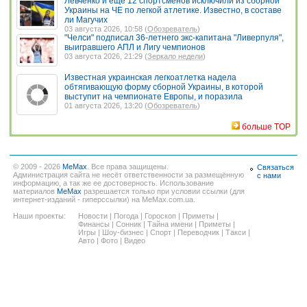
Левченко и еще 12 спортсменов исключили из сборной
Украины на ЧЕ по легкой атлетике. Известно, в составе
ли Магучих
03 августа 2026, 10:58 (
Обозреватель
)
"Челси" подписал 36-летнего экс-капитана "Ливерпуля",
выигравшего АПЛ и Лигу чемпионов
03 августа 2026, 21:29 (
Зеркало недели
)
Известная украинская легкоатлетка надела
обтягивающую форму сборной Украины, в которой
выступит на чемпионате Европы, и поразила
01 августа 2026, 13:20 (
Обозреватель
)
больше TOP
© 2009 - 2026
MeMax
. Все права защищены.
Связаться
Администрация сайта не несёт ответственности за размещённую
с нами
информацию, а так же ее достоверность. Использование
материалов
MeMax
разрешается только при условии ссылки (для
интернет-изданий - гиперссылки) на MeMax.com.ua.
Наши проекты:
Новости
|
Погода
|
Гороскоп
|
Приметы
|
Финансы
|
Сонник
|
Тайна имени
|
Приметы
|
Игры
|
Шоу-бизнес
|
Спорт
|
Переводчик
|
Такси
|
Авто
|
Фото
|
Видео