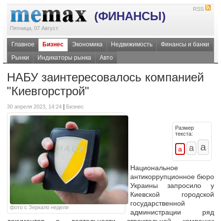
RSS
(ФИНАНСЫ)
Пятница, 07 Август
Главное
Бизнес
Экономика
Недвижимость
Финансы и банки
Рынки
Индикаторы рынка
Авто
НАБУ заинтересовалось компанией
"Киевгорстрой"
|
30 апреля 2023, 14:24
Бизнес
Размер
текста:
Национальное
антикоррупционное бюро
Украины запросило у
Киевской городской
государственной
фото с Зеркало недели
администрации ряд