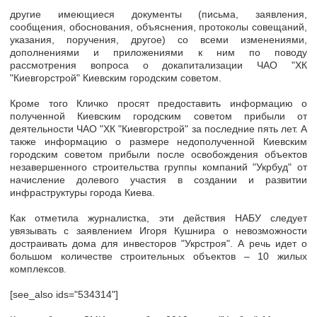
другие имеющиеся документы (письма, заявления,
сообщения, обоснования, объяснения, протоколы совещаний,
указания, поручения, другое) со всеми изменениями,
дополнениями и приложениями к ним по поводу
рассмотрения вопроса о докапитализации ЧАО "ХК
"Киевгорстрой" Киевским городским советом.
Кроме того Кличко просят предоставить информацию о
полученной Киевским городским советом прибыли от
деятельности ЧАО "ХК "Киевгорстрой" за последние пять лет. А
также информацию о размере недополученной Киевским
городским советом прибыли после освобождения объектов
незавершенного строительства группы компаний "Укрбуд" от
начисление долевого участия в создании и развитии
инфраструктуры города Киева.
Как отметила журналистка, эти действия НАБУ следует
увязывать с заявлением Игоря Кушнира о невозможности
достраивать дома для инвесторов "Укрстроя". А речь идет о
большом количестве строительных объектов – 10 жилых
комплексов.
[see_also ids="534314"]