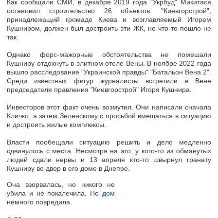
Как сообщали СМИ, в декабре 2019 года "Укрбуд" Микитася
остановил строительство 26 объектов. "Киевгорстрой",
принадлежащий громаде Киева и возглавляемый Игорем
Кушниром, должен был достроить эти ЖК, но что-то пошло не
так.
Однако форс-мажорные обстоятельства не помешали
Кушниру отдохнуть в элитном отеле Вены. В ноябре 2022 года
вышло расследование "Украинской правды" "Батальон Вена 2".
Среди известных фигур журналисты встретили в Вене
председателя правления "Киевгорстрой" Игоря Кушнира.
Инвесторов этот факт очень возмутил. Они написали сначала
Кличко, а затем Зеленскому с просьбой вмешаться в ситуацию
и достроить жилые комплексы.
Власти пообещали ситуацию решить и дело медленно
сдвинулось с места. Несмотря на это, у кого-то из обманутых
людей сдали нервы и 13 апреля кто-то швырнул гранату
Кушниру во двор в его доме в Днепре.
Она взорвалась, но никого не
убила и не покалечила. Но
дом
немного повредила.