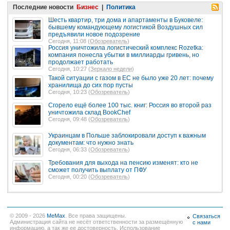
Последние новости
Бизнес
|
Политика
Шесть квартир, три дома и апартаменты в Буковеле:
бывшему командующему логистикой Воздушных сил
предъявили новое подозрение
Сегодня, 11:08 (
Обозреватель
)
Россия уничтожила логистический комплекс Rozetka:
компания понесла убытки в миллиарды гривень, но
продолжает работать
Сегодня, 10:27 (
Зеркало недели
)
Такой ситуации с газом в ЕС не было уже 20 лет: почему
хранилища до сих пор пусты
Сегодня, 10:23 (
Обозреватель
)
Сгорело ещё более 100 тыс. книг: Россия во второй раз
уничтожила склад BookChef
Сегодня, 09:48 (
Обозреватель
)
Украинцам в Польше заблокировали доступ к важным
документам: что нужно знать
Сегодня, 06:33 (
Обозреватель
)
Требования для выхода на пенсию изменят: кто не
сможет получить выплату от ПФУ
Сегодня, 00:20 (
Обозреватель
)
© 2009 - 2026
MeMax
. Все права защищены.
Связаться
Администрация сайта не несёт ответственности за размещённую
с нами
информацию, а так же ее достоверность. Использование