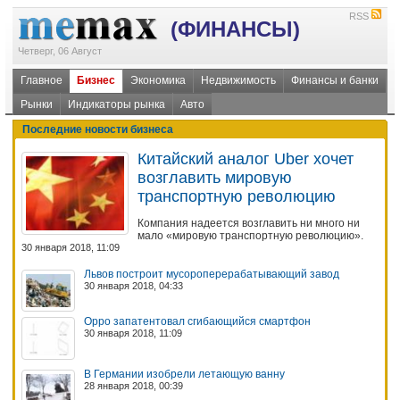
RSS
(ФИНАНСЫ)
Четверг, 06 Август
Главное
Бизнес
Экономика
Недвижимость
Финансы и банки
Рынки
Индикаторы рынка
Авто
Последние новости бизнеса
Китайский аналог Uber хочет
возглавить мировую
транспортную революцию
Компания надеется возглавить ни много ни
мало «мировую транспортную революцию».
30 января 2018, 11:09
Львов построит мусороперерабатывающий завод
30 января 2018, 04:33
Oppo запатентовал сгибающийся смартфон
30 января 2018, 11:09
В Германии изобрели летающую ванну
28 января 2018, 00:39