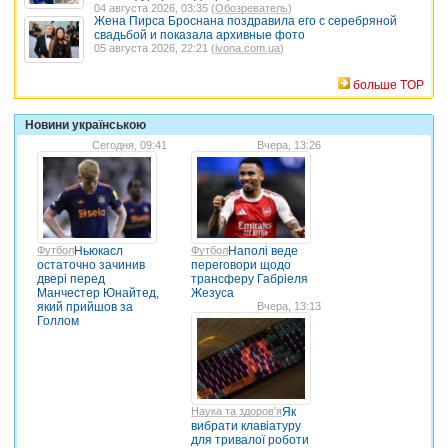
04 августа 2026, 03:35 (
Обозреватель
)
Жена Пирса Броснана поздравила его с серебряной
свадьбой и показала архивные фото
05 августа 2026, 22:21 (
ivona.com.ua
)
больше TOP
Новини українською
Сегодня, 09:41
Вчера, 13:26
Футбол
Ньюкасл
Футбол
Наполі веде
остаточно зачинив
переговори щодо
двері перед
трансферу Габріеля
Манчестер Юнайтед,
Жезуса
який прийшов за
Вчера, 13:13
Голлом
Наука та здоров'я
Як
вибрати клавіатуру
для тривалої роботи