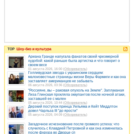
TOP
Шоу-биз и культура
Ариана Гранде напугала фанатов своей чрезмерной
худобой: какой раньше была артистка и что говорит о
своем весе
01 августа 2026, 16:00 (
Обозреватель
)
Голливудская звезда с украинским сердцем:
малоизвестные страницы жизни Веры Фармиги и как она
заставляет американцев не забывать
06 августа 2026, 03:36 (
Обозреватель
)
"Россияне, вы – раковая опухоль на Земле". Заплаканая
Лиза Глинская прокляла оккупантов после ночной атаки,
заставшей ее с мален
05 августа 2026, 10:44 (
Обозреватель
)
Дерзкий поступок принца Уильяма и Кейт Миддлтон
довел Чарльза III "до ярости"
05 августа 2026, 04:09 (
Обозреватель
)
Загадочное исчезновение после громкого успеха: что
случилось с Клавдией Петровной и как она изменилась
после фурора во Дворце сп