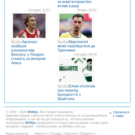
за комп’ютером без
втоми в рука
Сегодня, 11:57
Вчера, 20:01
Футбол
Арсенал
Футбол
Мартінеллі
знайшов
може перебратися до
альтернативу
Туреччини
Вінісіусу: у Лондоні
Сегодня, 09:19
стежать за вінгером
Аякса
Футбол
Ельче оголосив
про перехід
Буонанотте з
Брайтона
© 2009 - 2026
MeMax
. Все права защищены.
Связаться
Администрация сайта не несёт ответственности за размещённую
с нами
информацию, а так же ее достоверность. Использование
материалов
MeMax
разрешается только при условии ссылки (для
интернет-изданий - гиперссылки) на MeMax.com.ua.
Наши проекты:
Новости
|
Погода
|
Гороскоп
|
Приметы
|