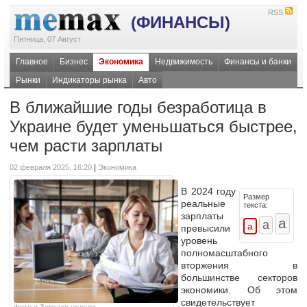
RSS
(ФИНАНСЫ)
Пятница, 07 Август
Главное
Бизнес
Экономика
Недвижимость
Финансы и банки
Рынки
Индикаторы рынка
Авто
В ближайшие годы безработица в
Украине будет уменьшаться быстрее,
чем расти зарплаты
|
02 февраля 2025, 16:20
Экономика
В 2024 году
Размер
реальные
текста:
зарплаты
превысили
уровень
полномасштабного
вторжения в
большинстве секторов
экономики. Об этом
свидетельствует