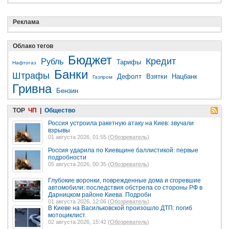
Реклама
Облако тегов
Бюджет
Кредит
Рубль
Тарифы
Нафтогаз
Банки
Штрафы
Дефолт
Взятки
Нацбанк
Газпром
Гривна
Бензин
TOP
ЧП
|
Общество
Россия устроила ракетную атаку на Киев: звучали
взрывы
01 августа 2026, 01:55 (
Обозреватель
)
Россия ударила по Киевщине баллистикой: первые
подробности
05 августа 2026, 00:35 (
Обозреватель
)
Глубокие воронки, поврежденные дома и сгоревшие
автомобили: последствия обстрела со стороны РФ в
Дарницком районе Киева. Подробн
01 августа 2026, 12:06 (
Обозреватель
)
В Киеве на Васильковской произошло ДТП: погиб
мотоциклист.
02 августа 2026, 15:42 (
Обозреватель
)