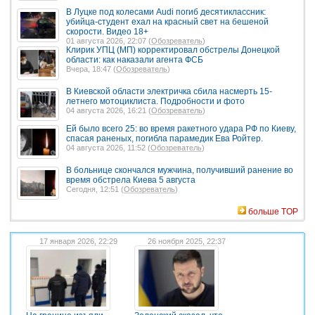
В Луцке под колесами Audi погиб десятиклассник:
убийца-студент ехал на красный свет на бешеной
скорости. Видео 18+
01 августа 2026, 22:07 (
Обозреватель
)
Клирик УПЦ (МП) корректировал обстрелы Донецкой
области: как наказали агента ФСБ
Вчера, 18:47 (
Обозреватель
)
В Киевской области электричка сбила насмерть 15-
летнего мотоциклиста. Подробности и фото
04 августа 2026, 16:21 (
Обозреватель
)
Ей было всего 25: во время ракетного удара РФ по Киеву,
спасая раненых, погибла парамедик Ева Ройтер.
04 августа 2026, 11:52 (
Обозреватель
)
В больнице скончался мужчина, получивший ранение во
время обстрела Киева 5 августа
Сегодня, 12:51 (
Обозреватель
)
больше TOP
17 января 2026, 22:29
26 ноября 2025, 22:37