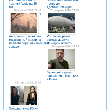
На границе изъяли
Зеленский сказал, что
технику Apple на 35
нужно для
млн
достижения мира
16 апреля 2026, 22:45
25 февраля 2026, 22:10
В
Австралии произошёл
Россия взорвала
масштабный пожар на
важную дамбу в
нефтеперерабатывающем
Донецкой области
заводе
18 апреля 2026, 22:15
Зеленский сделал
заявление о стрельбе
в Киеве
26 марта 2026, 22:04
Звездная кума Юлии