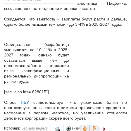
фото с Зеркало недели
аналитика Нацбанка,
ссылающаяся на тенденции и оценки Госстата.
Ожидается, что занятость и зарплаты будут расти и дальше,
однако более низкими темпами - до 3-4% в 2025-2027 годах.
Официальная безработица
уменьшится до 10–11% в 2025-
2027 годах, однако будет
оставаться выше, чем до
полномасштабного вторжения
из-за квалификационных и
региональных диспропорций на
рынке труда.
[see_also ids="628015"]
Опрос
НБУ
свидетельствует, что украинские банки не
прогнозируют повышения стоимости привлечения средств от
населения в первом квартале, но увеличение стоимости
депозитов корпораций скорее всего будет.
0
Источник:
Зеркало недели