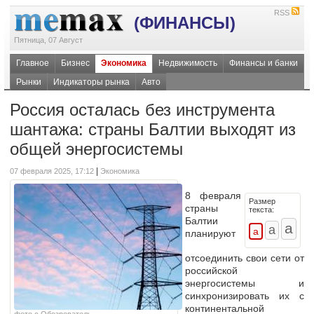
RSS
(ФИНАНСЫ)
Пятница, 07 Август
Главное
Бизнес
Экономика
Недвижимость
Финансы и банки
Рынки
Индикаторы рынка
Авто
Россия осталась без инструмента
шантажа: страны Балтии выходят из
общей энергосистемы
|
07 февраля 2025, 17:12
Экономика
8 февраля
Размер
страны
текста:
Балтии
планируют
отсоединить свои сети от
российской
энергосистемы и
синхронизировать их с
континентальной