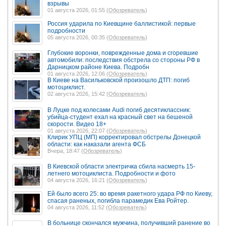
взрывы
01 августа 2026, 01:55 (
Обозреватель
)
Россия ударила по Киевщине баллистикой: первые
подробности
05 августа 2026, 00:35 (
Обозреватель
)
Глубокие воронки, поврежденные дома и сгоревшие
автомобили: последствия обстрела со стороны РФ в
Дарницком районе Киева. Подробн
01 августа 2026, 12:06 (
Обозреватель
)
В Киеве на Васильковской произошло ДТП: погиб
мотоциклист.
02 августа 2026, 15:42 (
Обозреватель
)
В Луцке под колесами Audi погиб десятиклассник:
убийца-студент ехал на красный свет на бешеной
скорости. Видео 18+
01 августа 2026, 22:07 (
Обозреватель
)
Клирик УПЦ (МП) корректировал обстрелы Донецкой
области: как наказали агента ФСБ
Вчера, 18:47 (
Обозреватель
)
В Киевской области электричка сбила насмерть 15-
летнего мотоциклиста. Подробности и фото
04 августа 2026, 16:21 (
Обозреватель
)
Ей было всего 25: во время ракетного удара РФ по Киеву,
спасая раненых, погибла парамедик Ева Ройтер.
04 августа 2026, 11:52 (
Обозреватель
)
В больнице скончался мужчина, получивший ранение во