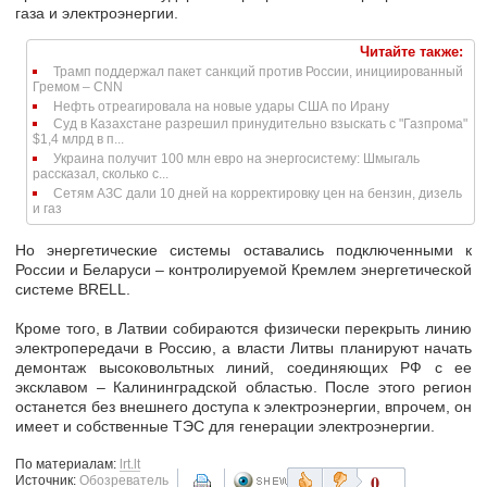
газа и электроэнергии.
Читайте также:
Трамп поддержал пакет санкций против России, инициированный
Гремом – CNN
Нефть отреагировала на новые удары США по Ирану
Суд в Казахстане разрешил принудительно взыскать с "Газпрома"
$1,4 млрд в п...
Украина получит 100 млн евро на энергосистему: Шмыгаль
рассказал, сколько с...
Сетям АЗС дали 10 дней на корректировку цен на бензин, дизель
и газ
Но энергетические системы оставались подключенными к
России и Беларуси – контролируемой Кремлем энергетической
системе BRELL.
Кроме того, в Латвии собираются физически перекрыть линию
электропередачи в Россию, а власти Литвы планируют начать
демонтаж высоковольтных линий, соединяющих РФ с ее
эксклавом – Калининградской областью. После этого регион
останется без внешнего доступа к электроэнергии, впрочем, он
имеет и собственные ТЭС для генерации электроэнергии.
По материалам:
lrt.lt
0
Источник:
Обозреватель