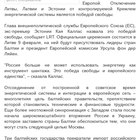
фото с Обозреватель
Европой. Отключение
Литвы, Латвии и Эстонии от контролируемой Кремлем
энергетической системы является победой свободы.
Глава внешнеполитической службы Европейского Союза (ЕС),
экс-премьер Эстонии Кая Каллас назвала это победой
свободы, сообщает LRT. Официальная церемония состоится в
Литве 9 февраля, на ней будут присутствовать лидеры стран
Балтии и президент Европейской комиссии Урсула фон дер
Ляйен.
"Россия больше не может использовать энергетику как
инструмент шантажа. Это победа свободы и европейского
единства", – сказала Каллас.
Отсоединение от построенной в советское время
энергетической системы и интеграции в европейскую сеть –
многолетняя цель балтийских правительств, препятствием
которой становились технические и финансовые трудности.
Еще более неотложной синхронизация с Западом стала после
начала широкомасштабного вторжения России в Украину,
которое заставило страны Балтии обеспокоиться тем, что они
могут стать следующей целью Москвы.
Три балтийских государства прекратили импорт российского