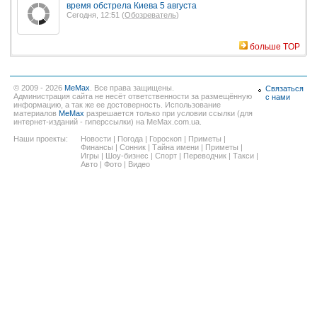
время обстрела Киева 5 августа
Сегодня, 12:51 (
Обозреватель
)
больше TOP
© 2009 - 2026
MeMax
. Все права защищены.
Связаться
Администрация сайта не несёт ответственности за размещённую
с нами
информацию, а так же ее достоверность. Использование
материалов
MeMax
разрешается только при условии ссылки (для
интернет-изданий - гиперссылки) на MeMax.com.ua.
Наши проекты:
Новости
|
Погода
|
Гороскоп
|
Приметы
|
Финансы
|
Сонник
|
Тайна имени
|
Приметы
|
Игры
|
Шоу-бизнес
|
Спорт
|
Переводчик
|
Такси
|
Авто
|
Фото
|
Видео