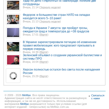
Удар по депо «Укрпочты» в Павлограде: погибли две
сотрудницы
Вчера, 21:14 (
Зеркало недели
)
Федоров: в большинстве стран НАТО на складах
находится всего 5–10 ракет
Вчера, 21:13 (
Зеркало недели
)
Погода в Украине 7 августа: где пройдут грозы,
ожидается град и температура до +38 градусов
Вчера, 17:01 (
Bigmir
)
В Украине зарегистрировали петицию об изменении
правил мобилизации: кого предлагают призывать в
первую очередь
Вчера, 16:39 (
Bigmir
)
Зеленский объявил о создании украинской баллистики и
системы ПРО
Вчера, 16:04 (
Bigmir
)
Херсон полностью остался без света после нападения
России
Вчера, 15:29 (
Bigmir
)
© 2009 - 2026
MeMax
. Все права защищены.
Связаться
Администрация сайта не несёт ответственности за размещённую
с нами
информацию, а так же ее достоверность. Использование
материалов
MeMax
разрешается только при условии ссылки (для
интернет-изданий - гиперссылки) на MeMax.com.ua.