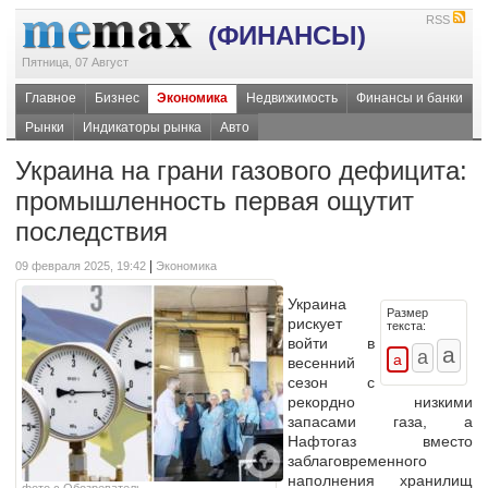
RSS
(ФИНАНСЫ)
Пятница, 07 Август
Главное
Бизнес
Экономика
Недвижимость
Финансы и банки
Рынки
Индикаторы рынка
Авто
Украина на грани газового дефицита:
промышленность первая ощутит
последствия
|
09 февраля 2025, 19:42
Экономика
Украина
Размер
рискует
текста:
войти в
весенний
сезон с
рекордно низкими
запасами газа, а
Нафтогаз вместо
заблаговременного
наполнения хранилищ