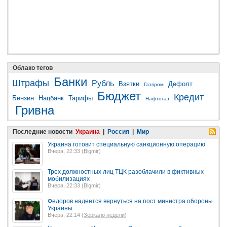
Облако тегов
Банки
Штрафы
Рубль
Взятки
Дефолт
Газпром
Бюджет
Кредит
Бензин
Нацбанк
Тарифы
Нафтогаз
Гривна
Последние новости
Украина
|
Россия
|
Мир
Украина готовит специальную санкционную операцию
Вчера, 22:33 (
Bigmir
)
Трех должностных лиц ТЦК разоблачили в фиктивных
мобилизациях
Вчера, 22:33 (
Bigmir
)
Федоров надеется вернуться на пост министра обороны
Украины
Вчера, 22:14 (
Зеркало недели
)