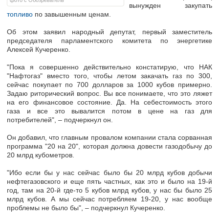
фото с Обозреватель
вынужден закупать
топливо
по завышенным ценам.
Об этом заявил народный депутат, первый заместитель
председателя парламентского комитета по энергетике
Алексей Кучеренко.
"Пока я совершенно действительно констатирую, что НАК
"Нафтогаз" вместо того, чтобы летом закачать газ по 300,
сейчас покупает по 700 долларов за 1000 кубов примерно.
Задаю риторический вопрос. Вы все понимаете, что это ляжет
на его финансовое состояние. Да. На себестоимость этого
газа и все это вывалится потом в цене на газ для
потребителей", – подчеркнул он.
Он добавил, что главным провалом компании стала сорванная
программа "20 на 20", которая должна довести газодобычу до
20 млрд кубометров.
"Ибо если бы у нас сейчас было бы 20 млрд кубов добычи
нефтегазовского и еще пять частных, как это и было на 19-й
год, там на 20-й где-то 5 кубов млрд кубов, у нас бы было 25
млрд кубов. А мы сейчас потребляем 19-20, у нас вообще
проблемы не было бы", – подчеркнул Кучеренко.