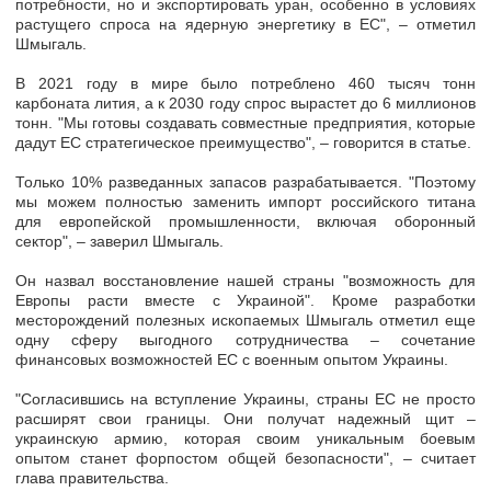
потребности, но и экспортировать уран, особенно в условиях
растущего спроса на
ядерную энергетику в ЕС
", – отметил
Шмыгаль.
В 2021 году в мире было потреблено 460 тысяч тонн
карбоната лития, а к 2030 году спрос вырастет до 6 миллионов
тонн. "Мы готовы создавать
совместные предприятия, которые
дадут ЕС стратегическое преимущество
", – говорится в статье.
Только 10% разведанных запасов разрабатывается. "Поэтому
мы можем
полностью заменить импорт российского титана
для европейской промышленности, включая оборонный
сектор", – заверил Шмыгаль.
Он назвал восстановление нашей страны "возможность для
Европы расти вместе с Украиной". Кроме разработки
месторождений полезных ископаемых Шмыгаль отметил еще
одну сферу выгодного сотрудничества –
сочетание
финансовых возможностей ЕС с военным опытом Украины
.
"Согласившись на вступление Украины, страны ЕС не просто
расширят свои границы. Они получат надежный щит –
украинскую армию, которая своим уникальным боевым
опытом
станет форпостом общей безопасности
", – считает
глава правительства.