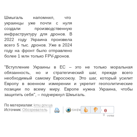
Шмыгаль напомнил, что
украинцы уже почти с нуля
создали
производственную
инфраструктуру для дронов
. В
2022 году Украина произвела
всего 5 тыс. дронов. Уже в 2024
году на фронт было отправлено
более 1 млн только FPV-дронов.
"Вступление Украины в ЕС – это не только моральная
обязанность, но и
стратегический шаг, прежде всего
необходимый самому Евросоюзу
. Это шаг, который усилит
Европу в военном измерении и укрепит геополитические
позиции по всему миру. Европе нужна Украина, чтобы
защитить себя", – подчеркнул Шмыгаль.
По материалам:
kmu.gov.ua
0
Источник:
Обозреватель
0