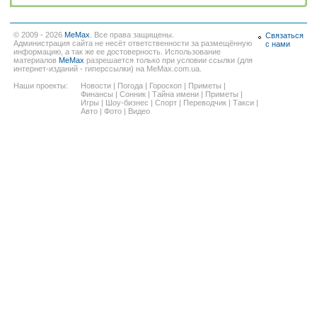
© 2009 - 2026
MeMax
. Все права защищены.
Связаться
Администрация сайта не несёт ответственности за размещённую
с нами
информацию, а так же ее достоверность. Использование
материалов
MeMax
разрешается только при условии ссылки (для
интернет-изданий - гиперссылки) на MeMax.com.ua.
Наши проекты:
Новости
|
Погода
|
Гороскоп
|
Приметы
|
Финансы
|
Сонник
|
Тайна имени
|
Приметы
|
Игры
|
Шоу-бизнес
|
Спорт
|
Переводчик
|
Такси
|
Авто
|
Фото
|
Видео