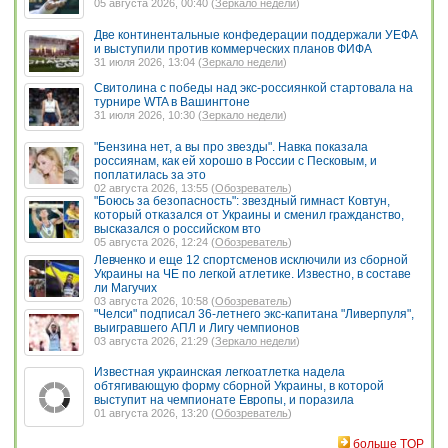
05 августа 2026, 00:40 (
Зеркало недели
)
Две континентальные конфедерации поддержали УЕФА
и выступили против коммерческих планов ФИФА
31 июля 2026, 13:04 (
Зеркало недели
)
Свитолина с победы над экс-россиянкой стартовала на
турнире WTA в Вашингтоне
31 июля 2026, 10:30 (
Зеркало недели
)
"Бензина нет, а вы про звезды". Навка показала
россиянам, как ей хорошо в России с Песковым, и
поплатилась за это
02 августа 2026, 13:55 (
Обозреватель
)
"Боюсь за безопасность": звездный гимнаст Ковтун,
который отказался от Украины и сменил гражданство,
высказался о российском вто
05 августа 2026, 12:24 (
Обозреватель
)
Левченко и еще 12 спортсменов исключили из сборной
Украины на ЧЕ по легкой атлетике. Известно, в составе
ли Магучих
03 августа 2026, 10:58 (
Обозреватель
)
"Челси" подписал 36-летнего экс-капитана "Ливерпуля",
выигравшего АПЛ и Лигу чемпионов
03 августа 2026, 21:29 (
Зеркало недели
)
Известная украинская легкоатлетка надела
обтягивающую форму сборной Украины, в которой
выступит на чемпионате Европы, и поразила
01 августа 2026, 13:20 (
Обозреватель
)
больше TOP