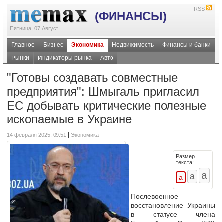
RSS
(ФИНАНСЫ)
Пятница, 07 Август
Главное
Бизнес
Экономика
Недвижимость
Финансы и банки
Рынки
Индикаторы рынка
Авто
"Готовы создавать совместные
предприятия": Шмыгаль пригласил
ЕС добывать критические полезные
ископаемые в Украине
|
14 февраля 2025, 09:51
Экономика
Размер
текста:
Послевоенное
восстановление Украины
в статусе члена