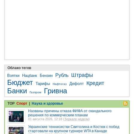
Облако тегов
Штрафы
Рубль
Взятки
Нацбанк
Бензин
Бюджет
Кредит
Тарифы
Дефолт
Нафтогаз
Банки
Гривна
Газпром
TOP
Спорт
|
Наука и здоровье
Названы причины отказа ФИФА от скандального
решения по коммерческим планам
01 августа 2026, 12:18 (
Зеркало недели
)
Украинские теннисистки Свитолина и Костюк с побед
стартовали на крупном турнире WTA в Канаде