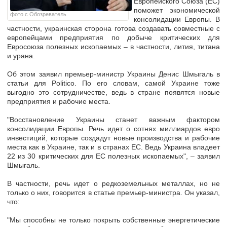
Европейского Союза (ЕС)
поможет экономической
фото с Обозреватель
консолидации Европы. В
частности, украинская сторона готова создавать совместные с
европейцами предприятия по
добыче критических для
Евросоюза полезных ископаемых
– в частности, лития, титана
и урана.
Об этом заявил премьер-министр Украины Денис Шмыгаль в
статьи для Politico. По его словам, самой Украине тоже
выгодно это сотрудничестве, ведь в стране появятся новые
предприятия и рабочие места.
"Восстановление Украины станет важным фактором
консолидации Европы. Речь идет о
сотнях миллиардов евро
инвестиций
, которые создадут новые производства и рабочие
места как в Украине, так и в странах ЕС. Ведь
Украина владеет
22 из 30 критических для ЕС полезных ископаемых
", – заявил
Шмыгаль.
В частности, речь идет о редкоземельных металлах, но не
только о них, говорится в статье премьер-министра. Он указал,
что:
"Мы способны не только покрыть собственные энергетические