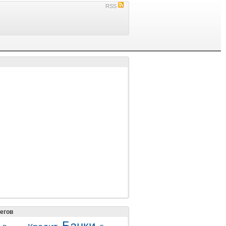
RSS
егов
Банки