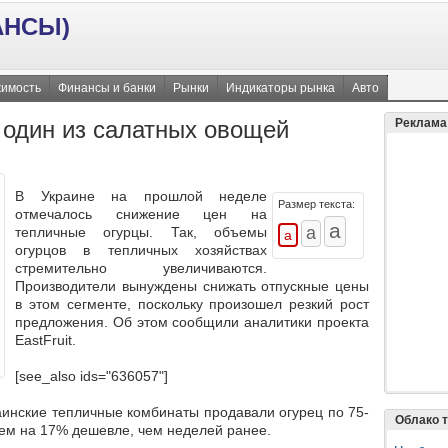
АНСЫ)
имость
Финансы и банки
Рынки
Индикаторы рынка
Авто
 один из салатных овощей
Реклама
В Украине на прошлой неделе
Размер текста:
отмечалось снижение цен на
тепличные огурцы. Так, объемы
огурцов в тепличных хозяйствах
стремительно увеличиваются.
Производители вынуждены снижать отпускные цены
в этом сегменте, поскольку произошел резкий рост
предложения. Об этом сообщили аналитики проекта
EastFruit.
[see_also ids="636057"]
аинские тепличные комбинаты продавали огурец по 75-
Облако т
еднем на 17% дешевле, чем неделей ранее.