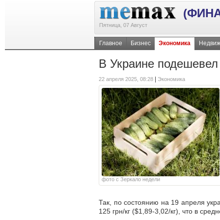
(ФИН
Пятница, 07 Август
Главное
Бизнес
Экономика
Недвиж
В Украине подешевел
|
22 апреля 2025, 08:28
Экономика
фото с Зеркало недели
Так, по состоянию на 19 апреля укр
125 грн/кг ($1,89-3,02/кг), что в ср