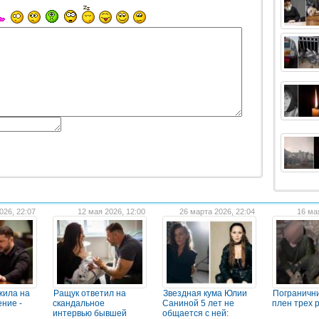
026, 22:07
12 мая 2026, 12:00
26 марта 2026, 22:04
16 ма
жила на
Ращук ответил на
Звездная кума Юлии
Погранични
ение -
скандальное
Саниной 5 лет не
плен трех 
интервью бывшей
общается с ней: