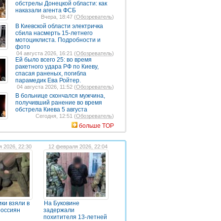
обстрелы Донецкой области: как
наказали агента ФСБ
Вчера, 18:47 (
Обозреватель
)
В Киевской области электричка
сбила насмерть 15-летнего
мотоциклиста. Подробности и
фото
04 августа 2026, 16:21 (
Обозреватель
)
Ей было всего 25: во время
ракетного удара РФ по Киеву,
спасая раненых, погибла
парамедик Ева Ройтер.
04 августа 2026, 11:52 (
Обозреватель
)
В больнице скончался мужчина,
получивший ранение во время
обстрела Киева 5 августа
Сегодня, 12:51 (
Обозреватель
)
больше TOP
я 2026, 22:30
12 февраля 2026, 22:04
ки взяли в
На Буковине
россиян
задержали
похитителя 13-летней