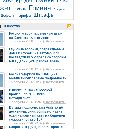
Кредит
Взятки
Бензин
жет
Гривна
Рубль
Газпром
Штрафы
Дефолт
Тарифы
|
Общество
Россия устроила ракетную атаку
на Киев: звучали взрывы
01 августа 2026, 01:55 (
Обозреватель
)
Глубокие воронки, поврежденные
дома и сгоревшие автомобили:
последствия обстрела со стороны
РФ в Дарницком районе Киева.
01 августа 2026, 12:06 (
Обозреватель
)
Россия ударила по Киевщине
баллистикой: первые подробности
05 августа 2026, 00:35 (
Обозреватель
)
В Киеве на Васильковской
произошло ДТП: погиб
мотоциклист.
02 августа 2026, 15:42 (
Обозреватель
)
В Луцке под колесами Audi погиб
десятиклассник: убийца-студент
ехал на красный свет на бешеной
скорости. Видео 18+
01 августа 2026, 22:07 (
Обозреватель
)
Клирик УПЦ (МП) корректировал