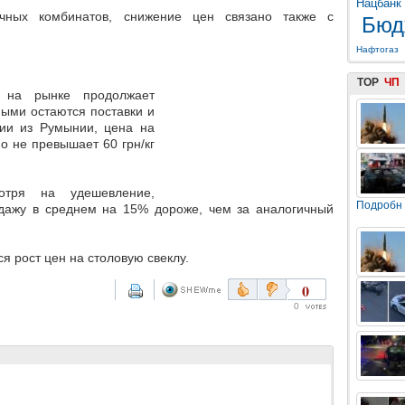
Нацбанк
чных комбинатов, снижение цен связано также с
Бюд
Нафтогаз
TOP
ЧП
 на рынке продолжает
ными остаются поставки и
ии из Румынии, цена на
о не превышает 60 грн/кг
.
мотря на удешевление,
Подробн
дажу в среднем на 15% дороже, чем за аналогичный
я рост цен на столовую свеклу.
0
0