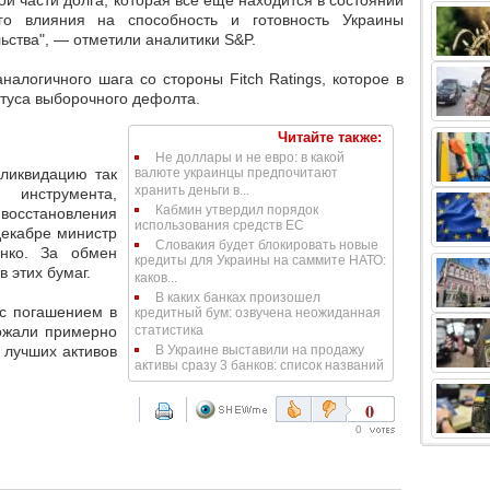
й части долга, которая все еще находится в состоянии
го влияния на способность и готовность Украины
ьства", — отметили аналитики S&P.
алогичного шага со стороны Fitch Ratings, которое в
атуса выборочного дефолта.
Читайте также:
Не доллары и не евро: в какой
 ликвидацию так
валюте украинцы предпочитают
хранить деньги в...
инструмента,
Кабмин утвердил порядок
восстановления
использования средств ЕС
 декабре министр
Словакия будет блокировать новые
нко. За обмен
кредиты для Украины на саммите НАТО:
 этих бумаг.
каков...
В каких банках произошел
 с погашением в
кредитный бум: озвучена неожиданная
рожали примерно
статистика
о лучших активов
В Украине выставили на продажу
активы сразу 3 банков: список названий
0
0