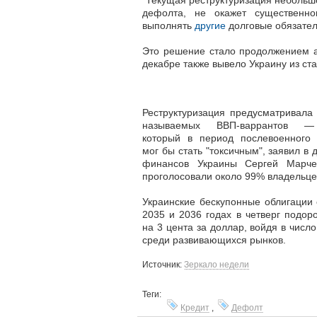
"Текущая реструктуризация небольшо
дефолта, не окажет существенно
выполнять
другие
долговые обязател
Это решение стало продолжением ан
декабре также вывело Украину из ст
Реструктуризация предусматривала
называемых ВВП-варрантов — 
который в период послевоенного 
мог бы стать "токсичным", заявил в
финансов Украины Сергей Марче
проголосовали около 99% владельцев
Украинские бескупонные облигации
2035 и 2036 годах в четверг подо
на 3 цента за доллар, войдя в числ
среди развивающихся рынков.
Источник:
Зеркало недели
Теги:
Кредит
,
Дефолт