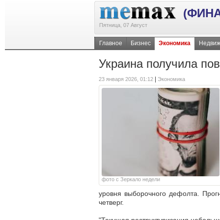
(ФИН
Пятница, 07 Август
Главное
Бизнес
Экономика
Недвиж
Украина получила по
|
23 января 2026, 01:12
Экономика
фото с Зеркало недели
уровня выборочного дефолта. Прог
четверг.