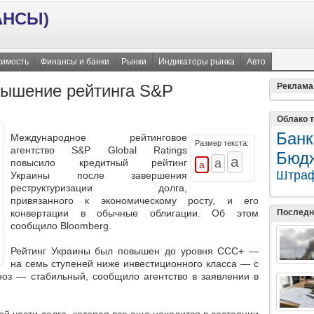
АНСЫ)
имость
Финансы и банки
Рынки
Индикаторы рынка
Авто
вышение рейтинга S&P
Реклама
Облако т
Банк
Международное рейтинговое
Размер текста:
агентство S&P Global Ratings
Бюд
повысило кредитный рейтинг
Штра
Украины после завершения
реструктуризации долга,
привязанного к экономическому росту, и его
Последн
конвертации в обычные облигации. Об этом
сообщило Bloomberg.
Рейтинг Украины был повышен до уровня CCC+ —
на семь ступеней ниже инвестиционного класса — с
ноз — стабильный, сообщило агентство в заявлении в