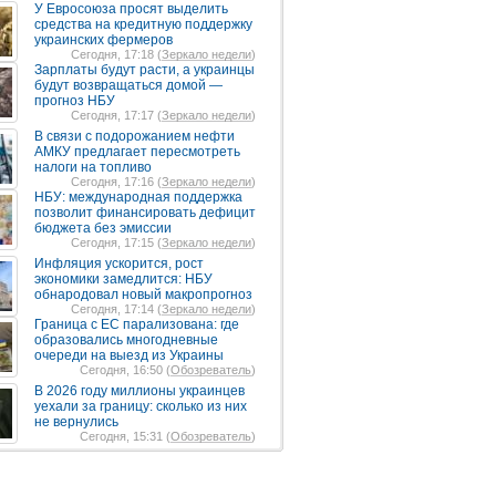
У Евросоюза просят выделить
средства на кредитную поддержку
украинских фермеров
Сегодня, 17:18 (
Зеркало недели
)
Зарплаты будут расти, а украинцы
будут возвращаться домой —
прогноз НБУ
Сегодня, 17:17 (
Зеркало недели
)
В связи с подорожанием нефти
АМКУ предлагает пересмотреть
налоги на топливо
Сегодня, 17:16 (
Зеркало недели
)
НБУ: международная поддержка
позволит финансировать дефицит
бюджета без эмиссии
Сегодня, 17:15 (
Зеркало недели
)
Инфляция ускорится, рост
экономики замедлится: НБУ
обнародовал новый макропрогноз
Сегодня, 17:14 (
Зеркало недели
)
Граница с ЕС парализована: где
образовались многодневные
очереди на выезд из Украины
Сегодня, 16:50 (
Обозреватель
)
В 2026 году миллионы украинцев
уехали за границу: сколько из них
не вернулись
Сегодня, 15:31 (
Обозреватель
)