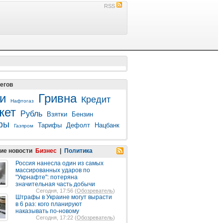
RSS
егов
и
Гривна
Кредит
Нафтогаз
жет
Рубль
Взятки
Бензин
фы
Тарифы
Дефолт
Нацбанк
Газпром
ие новости
Бизнес
|
Политика
Россия нанесла один из самых
массированных ударов по
"Укрнафте": потеряна
значительная часть добычи
Сегодня, 17:56 (
Обозреватель
)
Штрафы в Украине могут вырасти
в 6 раз: кого планируют
наказывать по-новому
Сегодня, 17:22 (
Обозреватель
)