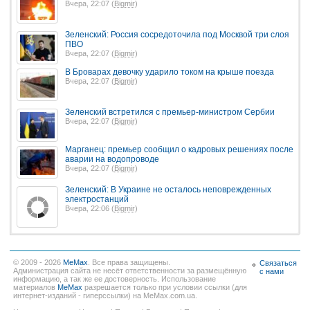
Вчера, 22:07 (
Bigmir
)
Зеленский: Россия сосредоточила под Москвой три слоя
ПВО
Вчера, 22:07 (
Bigmir
)
В Броварах девочку ударило током на крыше поезда
Вчера, 22:07 (
Bigmir
)
Зеленский встретился с премьер-министром Сербии
Вчера, 22:07 (
Bigmir
)
Марганец: премьер сообщил о кадровых решениях после
аварии на водопроводе
Вчера, 22:07 (
Bigmir
)
Зеленский: В Украине не осталось неповрежденных
электростанций
Вчера, 22:06 (
Bigmir
)
© 2009 - 2026
MeMax
. Все права защищены.
Связаться
Администрация сайта не несёт ответственности за размещённую
с нами
информацию, а так же ее достоверность. Использование
материалов
MeMax
разрешается только при условии ссылки (для
интернет-изданий - гиперссылки) на MeMax.com.ua.