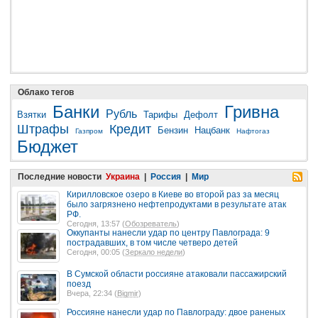
Облако тегов
Банки
Гривна
Рубль
Взятки
Тарифы
Дефолт
Штрафы
Кредит
Бензин
Нацбанк
Газпром
Нафтогаз
Бюджет
Последние новости
Украина
|
Россия
|
Мир
Кирилловское озеро в Киеве во второй раз за месяц
было загрязнено нефтепродуктами в результате атак
РФ.
Сегодня, 13:57 (
Обозреватель
)
Оккупанты нанесли удар по центру Павлограда: 9
пострадавших, в том числе четверо детей
Сегодня, 00:05 (
Зеркало недели
)
В Сумской области россияне атаковали пассажирский
поезд
Вчера, 22:34 (
Bigmir
)
Россияне нанесли удар по Павлограду: двое раненых