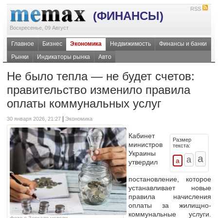
RSS
(ФИНАНСЫ)
Воскресенье, 09 Август
Главное
Бизнес
Экономика
Недвижимость
Финансы и банки
Рынки
Индикаторы рынка
Авто
Не было тепла — не будет счетов:
правительство изменило правила
оплаты коммунальных услуг
|
30 января 2026, 21:27
Экономика
Кабинет
Размер
министров
текста:
Украины
утвердил
постановление, которое
устанавливает новые
правила начисления
оплаты за жилищно-
коммунальные услуги.