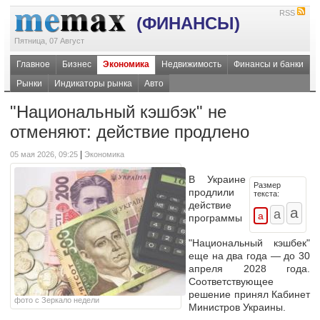
RSS
(ФИНАНСЫ)
Пятница, 07 Август
Главное
Бизнес
Экономика
Недвижимость
Финансы и банки
Рынки
Индикаторы рынка
Авто
"Национальный кэшбэк" не
отменяют: действие продлено
|
05 мая 2026, 09:25
Экономика
В Украине
Размер
продлили
текста:
действие
программы
"Национальный кэшбек"
еще на два года — до 30
апреля 2028 года.
Соответствующее
решение принял Кабинет
фото с Зеркало недели
Министров Украины.