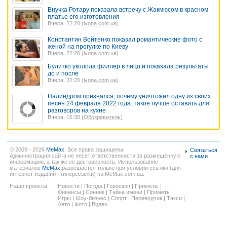
Внучка Ротару показала встречу с Жакмюсом в красном
платье его изготовления
Вчера, 22:20 (
ivona.com.ua
)
Константин Войтенко показал романтические фото с
женой на прогулке по Киеву
Вчера, 22:20 (
ivona.com.ua
)
Булитко уколола филлер в лицо и показала результаты
до и после
Вчера, 22:20 (
ivona.com.ua
)
Палиндром признался, почему уничтожил одну из своих
песен 24 февраля 2022 года: такое лучше оставить для
разговоров на кухне
Вчера, 16:30 (
Обозреватель
)
© 2009 - 2026
MeMax
. Все права защищены.
Связаться
Администрация сайта не несёт ответственности за размещённую
с нами
информацию, а так же ее достоверность. Использование
материалов
MeMax
разрешается только при условии ссылки (для
интернет-изданий - гиперссылки) на MeMax.com.ua.
Наши проекты:
Новости
|
Погода
|
Гороскоп
|
Приметы
|
Финансы
|
Сонник
|
Тайна имени
|
Приметы
|
Игры
|
Шоу-бизнес
|
Спорт
|
Переводчик
|
Такси
|
Авто
|
Фото
|
Видео