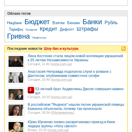
Облако тегов
Бюджет
Банки
Рубль
Нацбанк
Взятки
Бензин
Кредит
Штрафы
Тарифы
Дефолт
Газпром
Гривна
Нафтогаз
Последние новости
Шоу-биз и культура
Лина Костенко стала лицом новой коллекции украшений
к 35-летию Независимости Украины
Сегодня, 11:40 (
ivona.com.ua
)
Анастасия Неправда подогрела слухи о романе с
Дантесом, опубликовав совместное селфи
Сегодня, 10:49 (
ivona.com.ua
)
53-летний брат Анджелины Джоли совершил каминг-
2
аут
Сегодня, 10:10 (
ivona.com.ua
)
В российском "Яндексе" нашли песни украинской певицы:
Кажанна объяснила, почему так произошло
Сегодня, 09:34 (
Обозреватель
)
Юрко Юрченко гневно раскритиковал приезд в Киев
лидера группы «Ногу свело!»
Вчера, 22:20 (
ivona.com.ua
)