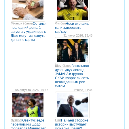
Фінанси і банки
Остался
Футбол
Ноєр вирішив,
последний день: 1
коли завершить
августа у украинцев с
кар'єру
Дією могут исчезнуть
31 июля 2026, 13:43
деньги с карты
Шоу-бізнес
Вокальная
дуэль двух легенд:
JAMALA и группа
СКАЙ взорвали сеть
неожиданным рок-
хитом
05 августа 2026, 14:47
Вчера, 11:34
Футбол
Ювентус веде
Світ
На чьей стороне
перемовини щодо
истории выступает
форварда Манчестер
Дональд Трамп?