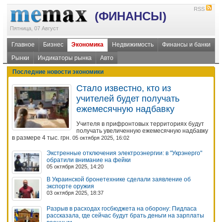
RSS
(ФИНАНСЫ)
Пятница, 07 Август
Главное
Бизнес
Экономика
Недвижимость
Финансы и банки
Рынки
Индикаторы рынка
Авто
Последние новости экономики
Стало известно, кто из
учителей будет получать
ежемесячную надбавку
Учителя в прифронтовых территориях будут
получать увеличенную ежемесячную надбавку
в размере 4 тыс. грн.
05 октября 2025, 16:02
Экстренные отключения электроэнергии: в "Укрэнерго"
обратили внимание на фейки
05 октября 2025, 14:20
В Украинской бронетехнике сделали заявление об
экспорте оружия
03 октября 2025, 18:37
Разрыв в расходах госбюджета на оборону: Пидласа
рассказала, где сейчас будут брать деньги на зарплаты