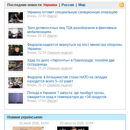
Последние новости
Украина
|
Россия
|
Мир
Украина готовит специальную санкционную операцию
Вчера, 22:33 (
Bigmir
)
Трех должностных лиц ТЦК разоблачили в фиктивных
мобилизациях
Вчера, 22:33 (
Bigmir
)
Федоров надеется вернуться на пост министра обороны
Украины
Вчера, 22:14 (
Зеркало недели
)
Удар по депо «Укрпочты» в Павлограде: погибли две
сотрудницы
Вчера, 21:14 (
Зеркало недели
)
Федоров: в большинстве стран НАТО на складах
находится всего 5–10 ракет
Вчера, 21:13 (
Зеркало недели
)
Погода в Украине 7 августа: где пройдут грозы,
ожидается град и температура до +38 градусов
Вчера, 17:01 (
Bigmir
)
Новини українською
31 июля 2026, 10:03
05 августа 2026, 12:59