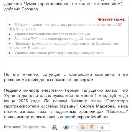
директор Чумак гарантированно не станет исключением", –
добавил Сазонов.
Читайте также:
В Украине усилят контроль над рынком топлива: какая сеть АЗС
будет продават...
Украина возобновила импорт газа из Греции
Запасы в ПХГ превысили прошлогодний показатель
Проводил махинации с арендой недвижимости: бывшему топ-
чиновнику "Нафтогаза...
Украина заключила рекордную сделку о закупке газа
По его мнению, ситуация с финансами компании и ее
решениями приведет к серьезным проверкам.
Недавно министр энергетики Герман Галущенко заявил, что
Украина дополнительно нуждается не менее 1 млрд куб. м до
конца 2025 года. По словам бывшего главы "Оператора
газотранспортной системы Украины" Сергея Макогона, из-за
низких запасов газа в подземных хранилищах "Нафтогаз"
начал импортировать очень
дорогой
европейский газ.
0
Источник:
Обозреватель
0