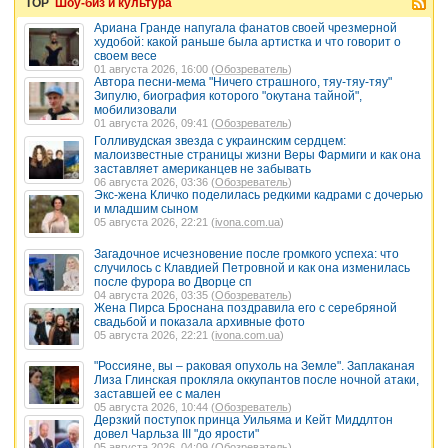
TOP
Шоу-биз и культура
Ариана Гранде напугала фанатов своей чрезмерной
худобой: какой раньше была артистка и что говорит о
своем весе
01 августа 2026, 16:00 (
Обозреватель
)
Автора песни-мема "Ничего страшного, тяу-тяу-тяу"
Зипулю, биография которого "окутана тайной",
мобилизовали
01 августа 2026, 09:41 (
Обозреватель
)
Голливудская звезда с украинским сердцем:
малоизвестные страницы жизни Веры Фармиги и как она
заставляет американцев не забывать
06 августа 2026, 03:36 (
Обозреватель
)
Экс-жена Кличко поделилась редкими кадрами с дочерью
и младшим сыном
05 августа 2026, 22:21 (
ivona.com.ua
)
Загадочное исчезновение после громкого успеха: что
случилось с Клавдией Петровной и как она изменилась
после фурора во Дворце сп
04 августа 2026, 03:35 (
Обозреватель
)
Жена Пирса Броснана поздравила его с серебряной
свадьбой и показала архивные фото
05 августа 2026, 22:21 (
ivona.com.ua
)
"Россияне, вы – раковая опухоль на Земле". Заплаканая
Лиза Глинская прокляла оккупантов после ночной атаки,
заставшей ее с мален
05 августа 2026, 10:44 (
Обозреватель
)
Дерзкий поступок принца Уильяма и Кейт Миддлтон
довел Чарльза III "до ярости"
05 августа 2026, 04:09 (
Обозреватель
)