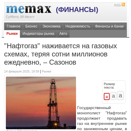
RSS
(ФИНАНСЫ)
Суббота, 08 Август
Главное
Бизнес
Экономика
Недвижимость
Финансы и банки
Рынки
Индикаторы рынка
Авто
"Нафтогаз" наживается на газовых
схемах, теряя сотни миллионов
ежедневно, – Сазонов
|
14 февраля 2025, 19:59
Рынки
Размер
текста:
Государственный
монополист "Нафтогаз"
продолжает продавать
газ на внутреннем рынке
по заниженным ценам, в