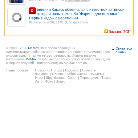
Евгений Карась обвенчался с известной актрисой,
2
которая называет себя "Фарион для молодых".
Первые кадры с церемонии
01 августа 2026, 11:01 (
Обозреватель
)
больше TOP
© 2009 - 2026
MeMax
. Все права защищены.
Связаться
Администрация сайта не несёт ответственности за размещённую
с нами
информацию, а так же ее достоверность. Использование
материалов
MeMax
разрешается только при условии ссылки (для
интернет-изданий - гиперссылки) на MeMax.com.ua.
Наши проекты:
Новости
|
Погода
|
Гороскоп
|
Приметы
|
Финансы
|
Сонник
|
Тайна имени
|
Приметы
|
Игры
|
Шоу-бизнес
|
Спорт
|
Переводчик
|
Такси
|
Авто
|
Фото
|
Видео