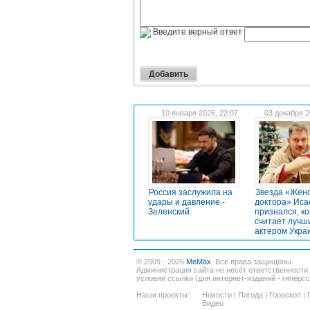
Введите верный ответ
10 января 2026, 22:07
03 декабря 2
Россия заслужила на
Звезда «Женс
удары и давление -
доктора» Иса
Зеленский
признался, ко
считает лучш
актером Укра
© 2009 - 2026
MeMax
. Все права защищены.
Администрация сайта не несёт ответственности
условии ссылки (для интернет-изданий - гиперс
Наши проекты:
Новости
|
Погода
|
Гороскоп
|
Видео