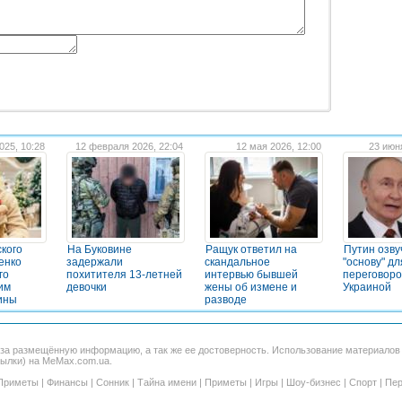
025, 10:28
12 февраля 2026, 22:04
12 мая 2026, 12:00
23 июн
кого
На Буковине
Ращук ответил на
Путин озву
енко
задержали
скандальное
"основу" дл
го
похитителя 13-летней
интервью бывшей
переговоро
им
девочки
жены об измене и
Украиной
ины
разводе
 за размещённую информацию, а так же ее достоверность. Использование материало
сылки) на MeMax.com.ua.
Приметы
|
Финансы
|
Сонник
|
Тайна имени
|
Приметы
|
Игры
|
Шоу-бизнес
|
Спорт
|
Пер