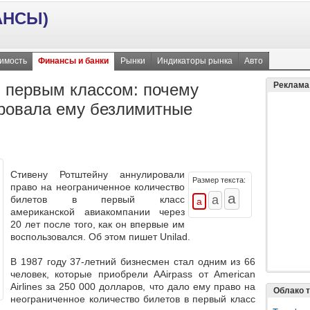
АНСЫ)
имость
Финансы и банки
Рынки
Индикаторы рынка
Авто
л первым классом: почему
Реклама
ровала ему безлимитные
Стивену Ротштейну аннулировали
Размер текста:
право на неограниченное количество
билетов в первый класс
американской авиакомпании через
20 лет после того, как он впервые им
воспользовался. Об этом пишет Unilad.
В 1987 году 37-летний бизнесмен стал одним из 66
человек, которые приобрели AAirpass от American
Airlines за 250 000 долларов, что дало ему право на
Облако т
неограниченное количество билетов в первый класс