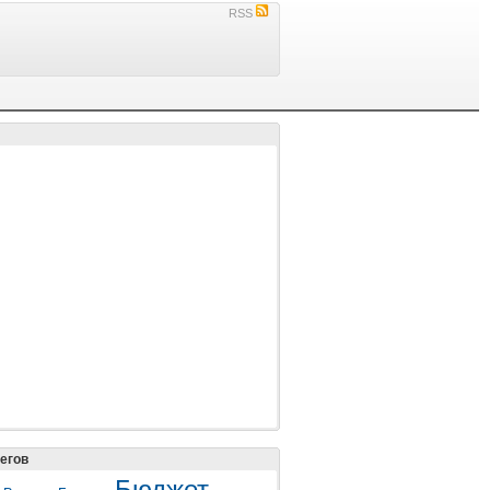
RSS
егов
Бюджет