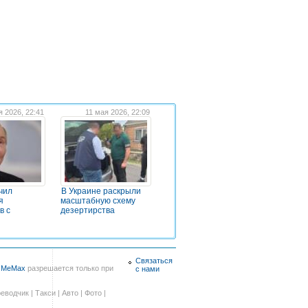
я 2026, 22:41
11 мая 2026, 22:09
чил
В Украине раскрыли
я
масштабную схему
в с
дезертирства
Связаться
в
MeMax
разрешается только при
с нами
еводчик
|
Такси
|
Авто
|
Фото
|