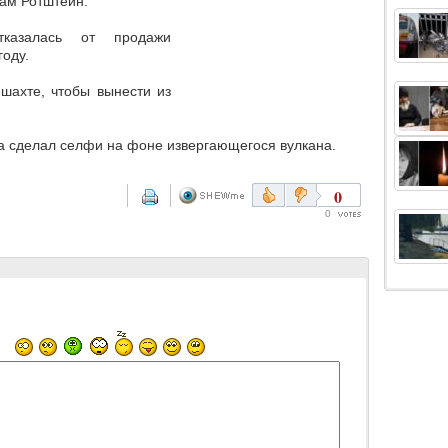
сам Ротштейн.
тказалась от продажи
оду.
шахте, чтобы вынести из
на сделал селфи на фоне извергающегося вулкана.
0
0