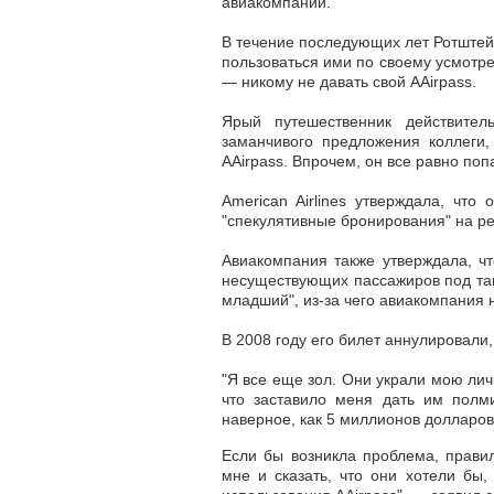
авиакомпании.
В течение последующих лет Ротштей
пользоваться ими по своему усмотр
— никому не давать свой AAirpass.
Ярый путешественник действител
заманчивого предложения коллеги,
AAirpass. Впрочем, он все равно поп
American Airlines утверждала, что
"спекулятивные бронирования" на ре
Авиакомпания также утверждала, ч
несуществующих пассажиров под так
младший", из-за чего авиакомпания
В 2008 году его билет аннулировали, 
"Я все еще зол. Они украли мою лич
что заставило меня дать им полм
наверное, как 5 миллионов долларов
Если бы возникла проблема, прави
мне и сказать, что они хотели бы,