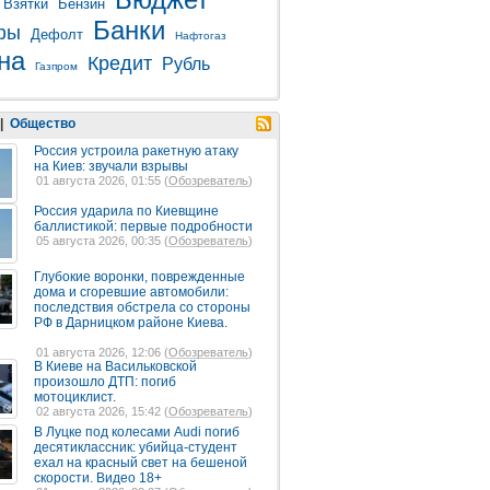
Взятки
Бензин
Банки
фы
Дефолт
Нафтогаз
на
Кредит
Рубль
Газпром
|
Общество
Россия устроила ракетную атаку
на Киев: звучали взрывы
01 августа 2026, 01:55 (
Обозреватель
)
Россия ударила по Киевщине
баллистикой: первые подробности
05 августа 2026, 00:35 (
Обозреватель
)
Глубокие воронки, поврежденные
дома и сгоревшие автомобили:
последствия обстрела со стороны
РФ в Дарницком районе Киева.
01 августа 2026, 12:06 (
Обозреватель
)
В Киеве на Васильковской
произошло ДТП: погиб
мотоциклист.
02 августа 2026, 15:42 (
Обозреватель
)
В Луцке под колесами Audi погиб
десятиклассник: убийца-студент
ехал на красный свет на бешеной
скорости. Видео 18+