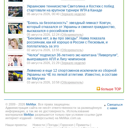
Украинские теннисистки Свитолина и Костюк с побед
стартовали на крупном турнире WTA в Канаде
05 августа 2026, 00:40 (
Зеркало недели
)
"Боюсь за безопасность": звездный гимнаст Ковтун,
который отказался от Украины и сменил гражданство,
высказался о российском вто
05 августа 2026, 12:24 (
Обозреватель
)
"Бензина нет, а вы про звезды". Навка показала
россиянам, как ей хорошо в России с Песковым, и
поплатилась за это
02 августа 2026, 13:55 (
Обозреватель
)
"Челси" подписал 36-летнего экс-капитана "Ливерпуля",
выигравшего АПЛ и Лигу чемпионов
03 августа 2026, 21:29 (
Зеркало недели
)
Левченко и еще 12 спортсменов исключили из сборной
Украины на ЧЕ по легкой атлетике. Известно, в составе
ли Магучих
03 августа 2026, 10:58 (
Обозреватель
)
больше TOP
© 2009 - 2026
MeMax
. Все права защищены.
Связаться
Администрация сайта не несёт ответственности за размещённую
с нами
информацию, а так же ее достоверность. Использование
материалов
MeMax
разрешается только при условии ссылки (для
интернет-изданий - гиперссылки) на MeMax.com.ua.
Наши проекты:
Новости
|
Погода
|
Гороскоп
|
Приметы
|