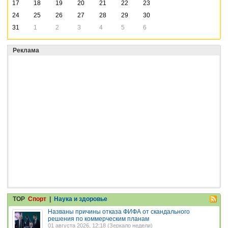
17
18
19
20
21
22
23
24
25
26
27
28
29
30
31
1
2
3
4
5
6
Реклама
TOP
Спорт
|
Наука и здоровье
Названы причины отказа ФИФА от скандального
решения по коммерческим планам
01 августа 2026, 12:18 (
Зеркало недели
)