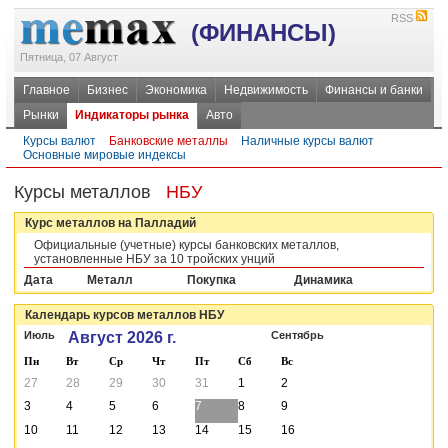
RSS
(ФИНАНСЫ)
Пятница, 07 Август
Главное
Бизнес
Экономика
Недвижимость
Финансы и банки
Рынки
Индикаторы рынка
Авто
Курсы валют
Банковские металлы
Наличные курсы валют
Основные мировые индексы
Курсы металлов
НБУ
Курс металлов на Палладий
Официальные (учетные) курсы банковских металлов,
установленные НБУ за 10 тройских унций
Дата
Металл
Покупка
Динамика
Календарь курсов металлов НБУ
Июль
Август 2026 г.
Сентябрь
Пн
Вт
Ср
Чт
Пт
Сб
Вс
27
28
29
30
31
1
2
3
4
5
6
7
8
9
10
11
12
13
14
15
16