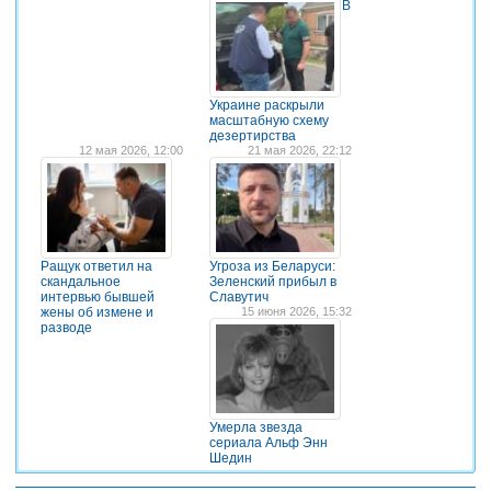
В
Украине раскрыли
масштабную схему
дезертирства
12 мая 2026, 12:00
21 мая 2026, 22:12
Ращук ответил на
Угроза из Беларуси:
скандальное
Зеленский прибыл в
интервью бывшей
Славутич
жены об измене и
15 июня 2026, 15:32
разводе
Умерла звезда
сериала Альф Энн
Шедин