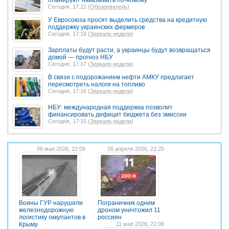
Сегодня, 17:22 (
Обозреватель
)
У Евросоюза просят выделить средства на кредитную
поддержку украинских фермеров
Сегодня, 17:18 (
Зеркало недели
)
Зарплаты будут расти, а украинцы будут возвращаться
домой — прогноз НБУ
Сегодня, 17:17 (
Зеркало недели
)
В связи с подорожанием нефти АМКУ предлагает
пересмотреть налоги на топливо
Сегодня, 17:16 (
Зеркало недели
)
НБУ: международная поддержка позволит
финансировать дефицит бюджета без эмиссии
Сегодня, 17:15 (
Зеркало недели
)
06 мая 2026, 22:09
26 апреля 2026, 22:25
Воины ГУР нарушили
Пограничник одним
железнодорожную
дроном уничтожил 11
логистику оккупантов в
россиян
Крыму
11 мая 2026, 22:09