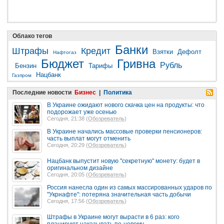
Облако тегов
Банки
Штрафы
Кредит
Взятки
Дефолт
Нафтогаз
Бюджет
Гривна
Рубль
Бензин
Тарифы
Нацбанк
Газпром
Последние новости
Бизнес
|
Политика
В Украине ожидают нового скачка цен на продукты: что
подорожает уже осенью
Сегодня, 21:38 (
Обозреватель
)
В Украине начались массовые проверки пенсионеров:
часть выплат могут отменить
Сегодня, 20:29 (
Обозреватель
)
Нацбанк выпустит новую "секретную" монету: будет в
оригинальном дизайне
Сегодня, 20:05 (
Обозреватель
)
Россия нанесла один из самых массированных ударов по
"Укрнафте": потеряна значительная часть добычи
Сегодня, 17:56 (
Обозреватель
)
Штрафы в Украине могут вырасти в 6 раз: кого
планируют наказывать по-новому