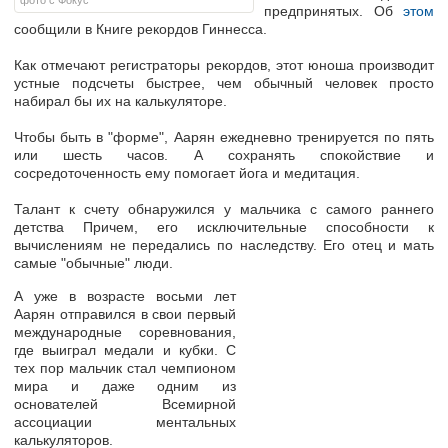
фото с Фокус
предпринятых. Об
этом
сообщили в Книге рекордов Гиннесса.
Как отмечают регистраторы рекордов, этот юноша производит
устные подсчеты быстрее, чем обычный человек просто
набирал бы их на калькуляторе.
Чтобы быть в "форме", Аарян ежедневно тренируется по пять
или шесть часов. А сохранять спокойствие и
сосредоточенность ему помогает йога и медитация.
Талант к счету обнаружился у мальчика с самого раннего
детства Причем, его исключительные способности к
вычислениям не передались по наследству. Его отец и мать
самые "обычные" люди.
А уже в возрасте восьми лет
Аарян отправился в свои первый
международные соревнования,
где выиграл медали и кубки. С
тех пор мальчик стал чемпионом
мира и даже одним из
основателей Всемирной
ассоциации ментальных
калькуляторов.