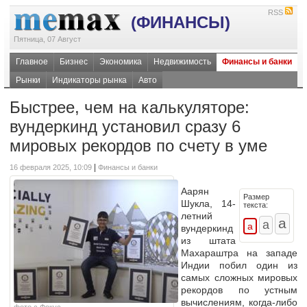
RSS
(ФИНАНСЫ)
Пятница, 07 Август
Главное
Бизнес
Экономика
Недвижимость
Финансы и банки
Рынки
Индикаторы рынка
Авто
Быстрее, чем на калькуляторе:
вундеркинд установил сразу 6
мировых рекордов по счету в уме
|
16 февраля 2025, 10:09
Финансы и банки
Аарян
Размер
Шукла, 14-
текста:
летний
вундеркинд
из штата
Махараштра на западе
Индии побил один из
самых сложных мировых
рекордов по устным
вычислениям, когда-либо