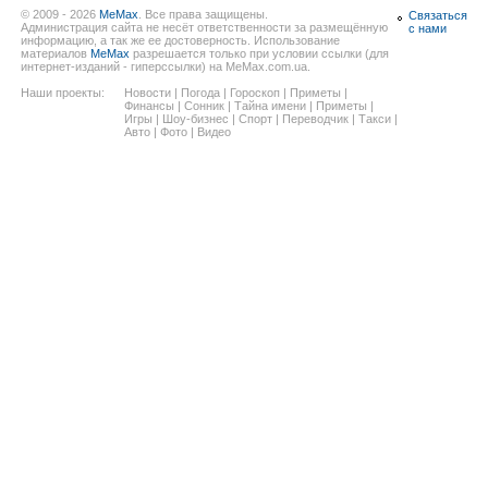
© 2009 - 2026
MeMax
. Все права защищены.
Связаться
Администрация сайта не несёт ответственности за размещённую
с нами
информацию, а так же ее достоверность. Использование
материалов
MeMax
разрешается только при условии ссылки (для
интернет-изданий - гиперссылки) на MeMax.com.ua.
Наши проекты:
Новости
|
Погода
|
Гороскоп
|
Приметы
|
Финансы
|
Сонник
|
Тайна имени
|
Приметы
|
Игры
|
Шоу-бизнес
|
Спорт
|
Переводчик
|
Такси
|
Авто
|
Фото
|
Видео