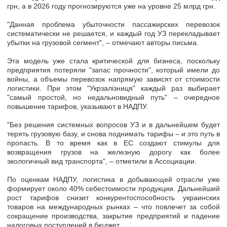
грн, а в 2026 году прогнозируются уже на уровне 25 млрд грн.
"Данная проблема убыточности пассажирских перевозок
систематически не решается, и каждый год УЗ перекладывает
убытки на грузовой сегмент", – отмечают авторы письма.
Эта модель уже стала критической для бизнеса, поскольку
предприятия потеряли "запас прочности", который имели до
войны, а объемы перевозок напрямую зависят от стоимости
логистики. При этом "Укрзалізниця" каждый раз выбирает
"самый простой, но недальновидный путь" – очередное
повышение тарифов, указывают в НАДПУ.
"Без решения системных вопросов УЗ и в дальнейшем будет
терять грузовую базу, и снова поднимать тарифы – и это путь в
пропасть. В то время как в ЕС создают стимулы для
возвращения грузов на железную дорогу как более
экологичный вид транспорта", – отметили в Ассоциации.
По оценкам НАДПУ, логистика в добывающей отрасли уже
формирует около 40% себестоимости продукции. Дальнейший
рост тарифов снизит конкурентоспособность украинских
товаров на международных рынках – что повлечет за собой
сокращение производства, закрытие предприятий и падение
налоговых поступлений в бюджет.