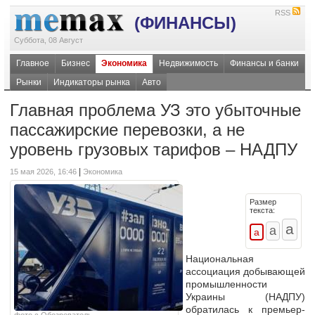
RSS
(ФИНАНСЫ)
Суббота, 08 Август
Главное
Бизнес
Экономика
Недвижимость
Финансы и банки
Рынки
Индикаторы рынка
Авто
Главная проблема УЗ это убыточные
пассажирские перевозки, а не
уровень грузовых тарифов – НАДПУ
|
15 мая 2026, 16:46
Экономика
Размер
текста:
Национальная
ассоциация добывающей
промышленности
Украины (НАДПУ)
обратилась к премьер-