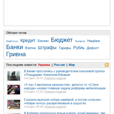
Облако тегов
Бюджет
Кредит
Бензин
Нацбанк
Нафтогаз
Газпром
Банки
Штрафы
Рубль
Взятки
Тарифы
Дефолт
Гривна
Последние новости
Украина
|
Россия
|
Мир
В Киеве простились с руководителем поисковой группы
«Плацдарм» Алексеем Юковым
Сегодня, 19:47 (
Зеркало недели
)
«У нас 2 миллиона уклонистов»: депутат от «Слуги
народа» назвал главную задачу реформы мобилизации
Сегодня, 12:16 (
Зеркало недели
)
Сначала выгнали собаку шваброй, а потом «спасли»:
«Новую почту» раскритиковали в соцсетях
Сегодня, 09:49 (
Зеркало недели
)
В Коблево произошел взрыв в море: погиб мужчина, две