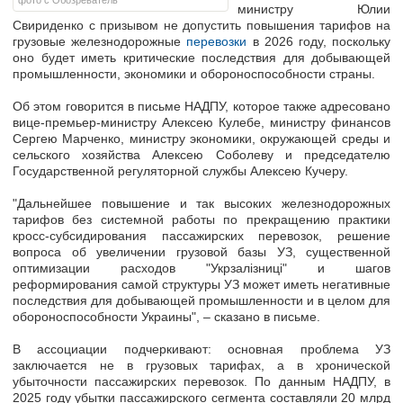
фото с Обозреватель
министру Юлии
Свириденко с призывом не допустить повышения тарифов на
грузовые железнодорожные
перевозки
в 2026 году, поскольку
оно будет иметь критические последствия для добывающей
промышленности, экономики и обороноспособности страны.
Об этом говорится в письме НАДПУ, которое также адресовано
вице-премьер-министру Алексею Кулебе, министру финансов
Сергею Марченко, министру экономики, окружающей среды и
сельского хозяйства Алексею Соболеву и председателю
Государственной регуляторной службы Алексею Кучеру.
"Дальнейшее повышение и так высоких железнодорожных
тарифов без системной работы по прекращению практики
кросс-субсидирования пассажирских перевозок, решение
вопроса об увеличении грузовой базы УЗ, существенной
оптимизации расходов "Укрзалізниці" и шагов
реформирования самой структуры УЗ может иметь негативные
последствия для добывающей промышленности и в целом для
обороноспособности Украины", – сказано в письме.
В ассоциации подчеркивают: основная проблема УЗ
заключается не в грузовых тарифах, а в хронической
убыточности пассажирских перевозок. По данным НАДПУ, в
2025 году убытки пассажирского сегмента составляли 20 млрд