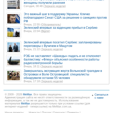
женщины получили ранения
Сегодня, 00:48 (
Зеркало недели
)
Это важный шаг в поддержку Украины: Кличко
поблагодарил Сенат США за решение о санкциях против
РФ
Вчера, 22:55 (
Обозреватель
)
Зеленский впервые за каденцию прибыл в Сербию
Вчера, 22:04 (
Bigmir
)
Зеленский впервые посетил Сербию: запланированы
переговоры с Вучичем и Мацутом
Вчера, 21:22 (
Зеркало недели
)
РЭБ не заставляет «Шахеды» падать и не отклоняет
баллистику: «Флеш» объяснил особенности работы
радиоэлектронной борьбы
Вчера, 18:11 (
Зеркало недели
)
Завершилась эксгумация жертв Волынской трагедии в
Островках и Воле Островецкой: специалисты
обнаружили останки 55 человек
Вчера, 17:18 (
Зеркало недели
)
© 2009 - 2026
MeMax
. Все права защищены.
Связаться
Администрация сайта не несёт ответственности за размещённую
с нами
информацию, а так же ее достоверность. Использование
материалов
MeMax
разрешается только при условии ссылки (для
интернет-изданий - гиперссылки) на MeMax.com.ua.
Наши проекты:
Новости
|
Погода
|
Гороскоп
|
Приметы
|