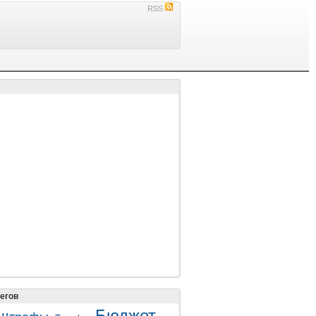
RSS
егов
Бюджет