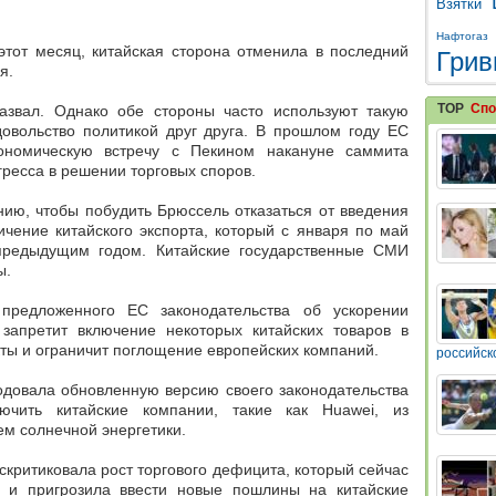
Взятки
Нафтогаз
этот месяц, китайская сторона отменила в последний
Грив
я.
TOP
Спо
азвал. Однако обе стороны часто используют такую
довольство политикой друг друга. В прошлом году ЕС
кономическую встречу с Пекином накануне саммита
гресса в решении торговых споров.
нию, чтобы побудить Брюссель отказаться от введения
чение китайского экспорта, который с января по май
предыдущим годом. Китайские государственные СМИ
ы.
 предложенного ЕС законодательства об ускорении
запретит включение некоторых китайских товаров в
кты и ограничит поглощение европейских компаний.
российск
одовала обновленную версию своего законодательства
лючить китайские компании, такие как Huawei, из
ем солнечной энергетики.
критиковала рост торгового дефицита, который сейчас
, и пригрозила ввести новые пошлины на китайские