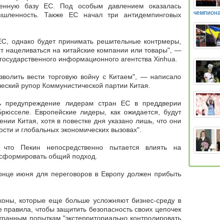
енную базу ЕС. Под особым давлением оказалась
чемпиона
ышленность. Также ЕС начал три антидемпинговых
 ЕС, однако будет принимать решительные контрмеры,
т нацеливаться на китайские компании или товары", —
 государственного информационного агентства Xinhua.
зволить вести торговую войну с Китаем", — написало
ческий рупор Коммунистической партии Китая.
ть предупреждение лидерам стран ЕС в преддверии
юсселе. Европейские лидеры, как ожидается, будут
нии Китая, хотя в повестке дня указано лишь, что они
ости и глобальных экономических вызовах".
, что Пекин непосредственно пытается влиять на
 сформировать общий подход.
 конце июня для переговоров в Европу должен прибыть
коны, которые еще больше усложняют бизнес-среду в
 правила, чтобы защитить безопасность своих цепочек
странным попыткам "экстерриториально контролировать