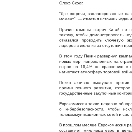
Олоф Скоог.
"Две встречи, запланированные на 
момент", — отметил источник издани
Причин отмены встреч Китай не н
тактику, чтобы демонстрировать не
отказался проводить ключевую э
лидеров в июле из-за отсутствия про
В этом году Пекин развернул кампа
новых мер, направленных на ограни
вырос на 16,4% по сравнению с 
нагнетают атмосферу торговой войн
Пекин активно выступает против
промышленного развития, которое 
государственные закупочные контра
Еврокомиссия также недавно обнар
о кибербезопасности, чтобы иск
телекоммуникационных сетей и сист
В прошлом месяце Еврокомиссия рас
составляет миллиард евро в день