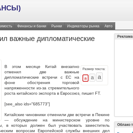
АНСЫ)
имость
Финансы и банки
Рынки
Индикаторы рынка
Авто
нил важные дипломатические
Реклама
В этом месяце Китай внезапно
Размер текста:
отменил две важные
дипломатические встречи с ЕС на
фоне обострения торговой
напряженности из-за стремительного
роста китайского экспорта в Евросоюз, пишет FT.
[see_also ids="685773"]
Китайские чиновники отменили две встречи в Пекине
— обсуждение на министерском уровне по
Облако т
, в которых должен был участвовать заместитель
ическим вопросам Европейской службы внешних дел