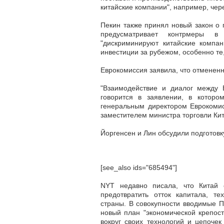
китайские компании", например, чер
Пекин также принял новый закон о 
предусматривает контрмеры в
"дискриминируют китайские компан
инвестиции за рубежом, особенно те
Еврокомиссия заявила, что отмененн
"Взаимодействие и диалог между
говорится в заявлении, в котор
генеральным директором Еврокомис
заместителем министра торговли Кит
Йоргенсен и Лин обсудили подготовк
[see_also ids="685494"]
NYT недавно писала, что Китай 
предотвратить отток капитала, т
страны. В совокупности вводимые 
новый план "экономической крепост
вокруг своих технологий и цепочек