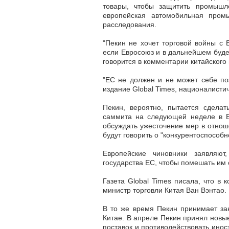
товары, чтобы защитить промышл
европейская автомобильная пром
расследования.
"Пекин не хочет торговой войны с
если Евросоюз и в дальнейшем буде
говорится в комментарии китайского
"ЕС не должен и не может себе по
издание Global Times, националисти
Пекин, вероятно, пытается сдела
саммита на следующей неделе в Бр
обсуждать ужесточение мер в отноше
будут говорить о "конкурентоспособн
Европейские чиновники заявляют
государства ЕС, чтобы помешать им
Газета Global Times писала, что в
министр торговли Китая Ван Вэнтао.
В то же время Пекин принимает за
Китае. В апреле Пекин принял новые
поставок и противодействовать ино