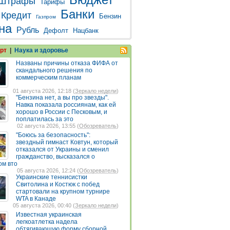
Штрафы
Тарифы
Банки
Кредит
Бензин
Газпром
на
Рубль
Дефолт
Нацбанк
рт
|
Наука и здоровье
Названы причины отказа ФИФА от
скандального решения по
коммерческим планам
01 августа 2026, 12:18 (
Зеркало недели
)
"Бензина нет, а вы про звезды".
Навка показала россиянам, как ей
хорошо в России с Песковым, и
поплатилась за это
02 августа 2026, 13:55 (
Обозреватель
)
"Боюсь за безопасность":
звездный гимнаст Ковтун, который
отказался от Украины и сменил
гражданство, высказался о
ом вто
05 августа 2026, 12:24 (
Обозреватель
)
Украинские теннисистки
Свитолина и Костюк с побед
стартовали на крупном турнире
WTA в Канаде
05 августа 2026, 00:40 (
Зеркало недели
)
Известная украинская
легкоатлетка надела
обтягивающую форму сборной