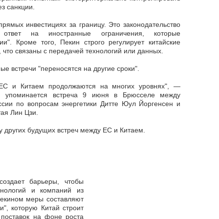
ез санкции.
прямых инвестициях за границу. Это законодательство
 ответ на иностранные ограничения, которые
ии". Кроме того, Пекин строго регулирует китайские
, что связаны с передачей технологий или данных.
ые встречи "переносятся на другие сроки".
 ЕС и Китаем продолжаются на многих уровнях", —
ом упоминается встреча 9 июня в Брюсселе между
сии по вопросам энергетики Дитте Юул Йоргенсен и
ая Лин Цзи.
у других будущих встреч между ЕС и Китаем.
создает барьеры, чтобы
ехнологий и компаний из
Пекином меры составляют
и", которую Китай строит
 поставок на фоне роста