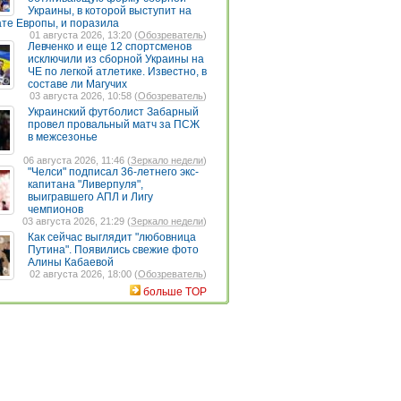
Украины, в которой выступит на
те Европы, и поразила
01 августа 2026, 13:20 (
Обозреватель
)
Левченко и еще 12 спортсменов
исключили из сборной Украины на
ЧЕ по легкой атлетике. Известно, в
составе ли Магучих
03 августа 2026, 10:58 (
Обозреватель
)
Украинский футболист Забарный
провел провальный матч за ПСЖ
в межсезонье
06 августа 2026, 11:46 (
Зеркало недели
)
"Челси" подписал 36-летнего экс-
капитана "Ливерпуля",
выигравшего АПЛ и Лигу
чемпионов
03 августа 2026, 21:29 (
Зеркало недели
)
Как сейчас выглядит "любовница
Путина". Появились свежие фото
Алины Кабаевой
02 августа 2026, 18:00 (
Обозреватель
)
больше TOP