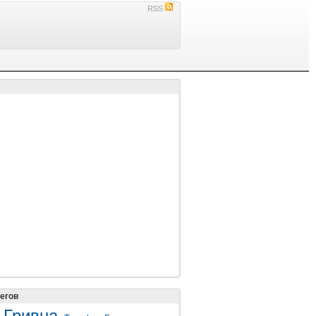
RSS
егов
Гривна