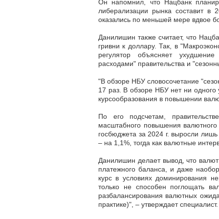
Он напомнил, что Нацбанк планир
либерализации рынка составит в 2
оказались по меньшей мере вдвое бо
Данилишин также считает, что Нацба
гривни к доллару. Так, в "Макроэк
регулятор объясняет ухудшение
расходами" правительства и "сезон
"В обзоре НБУ словосочетание "сезо
17 раз. В обзоре НБУ
нет ни одного 
курсообразования
в повышении валют
По его подсчетам, правительств
масштабного повышения валютного с
госбюджета за 2024 г. выросли лишь
– на 1,1%, тогда как валютные интер
Данилишин делает вывод, что валют
платежного баланса, и даже наобо
курс в условиях доминирования н
только не способен поглощать вал
разбалансирования валютных ожидан
практике)", – утверждает специалист.