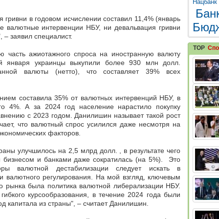
Нацбанк
Бан
 гривни в годовом исчислении составил 11,4% (январь
Бюд
е валютные интервенции НБУ, ни девальвация гривни
", – заявил специалист.
TOP
Спо
ю часть ажиотажного спроса на иностранную валюту
й января украинцы выкупили более 930 млн долл.
анной валюты (нетто), что составляет 39% всех
ением составила 35% от валютных интервенций НБУ, в
го 4%. А за 2024 год население нарастило покупку
авнению с 2023 годом. Данилишин называет такой рост
чает, что
валютный спрос усилился даже несмотря на
кономических факторов
.
раны улучшилось на 2,5 млрд долл. , в результате чего
ы бизнесом и банками даже сократилась (на 5%). Это
оры валютной дестабилизации следует искать в
и валютного регулирования
. На мой взгляд, ключевым
о рынка была политика валютной либерализации НБУ.
гибкого курсообразования, в течение 2024 года были
д капитала из страны", – считает Данилишин.