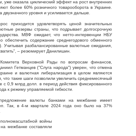
м, уже оказала циклический эффект на рост внутренних
вляют более 60% розничного товарооборота в Украине.
ла двузначного уровня и усиливается дальше.
рос приходится удовлетворять ценой значительных
ютные резервы страны, что подрывает долгосрочную
ударства. МВФ ожидает, что нетто-интервенции НБУ
но обеспечить содержание среднегодового обменного
8%). Учитывая разбалансированные валютные ожидания,
хватить
", – резюмирует Данилишин.
Комитета Верховной Рады по вопросам финансов,
аниил Гетманцев ("Слуга народа") уверен, что отмена
краине и валютная либерализация в целом являются
, что такие шаги позволили увеличить
среднемесячный
 с 0,9 млрд долл. в период действия фиксированного
хода к режиму управляемой гибкости.
предложение валюты банками на межбанке имеет
еп. Так, в 4-м квартале 2024 года оно было на 37%
.
о полномасштабной войны
 на межбанке составляли