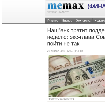
(ФИН
Четверг, 06 Август
Главное
Бизнес
Экономика
Недвиж
Нацбанк тратит подде
неделю: экс-глава Со
пойти не так
|
21 января 2025, 12:52
Рынки
фото с Обозреватель