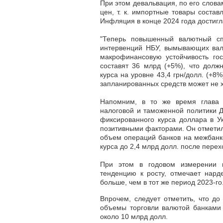
При этом девальвация, по его слова
цен, т. к. импортные товары соста
Инфляция
в конце 2024 года достиг
"Теперь повышенный валютный сп
интервенций НБУ, вымывающих вал
макрофинансовую устойчивость гос
составят 36 млрд (+5%), что долж
курса на уровне 43,4 грн/долл. (+
запланированных средств может не 
Напомним, в то же время глава 
налоговой и таможенной политики Д
фиксированного курса доллара в У
позитивными факторами. Он отметил
объем операций банков
на межбанке
курса до 2,4 млрд долл. после пере
При этом в годовом измерении 
тенденцию к росту, отмечает нард
больше, чем в тот же период 2023-го
Впрочем, следует отметить, что д
объемы торговли валютой банками
около 10 млрд долл.