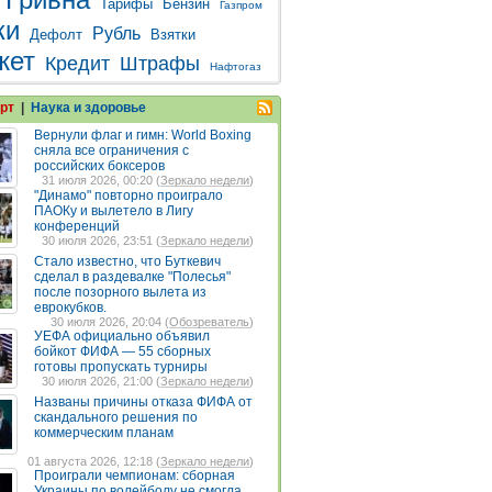
Тарифы
Бензин
Газпром
ки
Рубль
Дефолт
Взятки
жет
Кредит
Штрафы
Нафтогаз
рт
|
Наука и здоровье
Вернули флаг и гимн: World Boxing
сняла все ограничения с
российских боксеров
31 июля 2026, 00:20 (
Зеркало недели
)
"Динамо" повторно проиграло
ПАОКу и вылетело в Лигу
конференций
30 июля 2026, 23:51 (
Зеркало недели
)
Стало известно, что Буткевич
сделал в раздевалке "Полесья"
после позорного вылета из
еврокубков.
30 июля 2026, 20:04 (
Обозреватель
)
УЕФА официально объявил
бойкот ФИФА — 55 сборных
готовы пропускать турниры
30 июля 2026, 21:00 (
Зеркало недели
)
Названы причины отказа ФИФА от
скандального решения по
коммерческим планам
01 августа 2026, 12:18 (
Зеркало недели
)
Проиграли чемпионам: сборная
Украины по волейболу не смогла