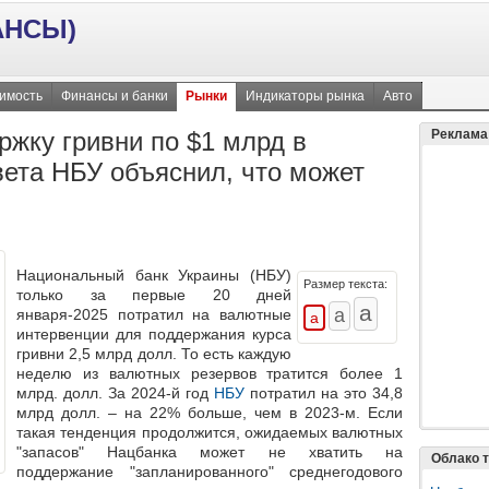
АНСЫ)
имость
Финансы и банки
Рынки
Индикаторы рынка
Авто
ржку гривни по $1 млрд в
Реклама
вета НБУ объяснил, что может
Национальный банк Украины (НБУ)
Размер текста:
только за первые 20 дней
января-2025 потратил на валютные
интервенции для поддержания курса
гривни 2,5 млрд долл. То есть
каждую
неделю из валютных резервов тратится более 1
млрд. долл
. За 2024-й год
НБУ
потратил на это 34,8
млрд долл. – на 22% больше, чем в 2023-м. Если
такая тенденция продолжится,
ожидаемых валютных
"запасов" Нацбанка может не хватить
на
Облако т
поддержание "запланированного" среднегодового