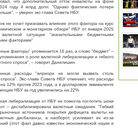
овал, что дополнительный отток инвалюты на фоне
024 году 4 млрд долл. "Однако фактические потери
льше", – уверен экс-глава Совета НБУ.
нк не хочет признавать влияние этого фактора на курс
ономическом и монетарном обзоре" НБУ от января-2025
 валютной ситуации "значительными бюджетными
ными факторами".
нные факторы" упоминается 16 раз, а слово "бюджет" –
упоминания о роли валютной либерализации и гибкого
ного спроса", – говорит Данилишин.
енные расходы "априори не могли вызвать столь
проса". Экс-глава Совета НБУ отмечает, что расходы
 на 12% против 2023 года, а в долларовом эквиваленте
венции НБУ за год увеличились на 22%.
ная либерализация от НБУ не помогла поглотить шоки
рот – дестабилизировала валютные ожидания. "
Гибкий
ерыночных источников покрытия дефицита валюты
не
ютные дисбалансы, а наоборот, усиливает их из-за
ий (этот факт давно известен экономической науке и