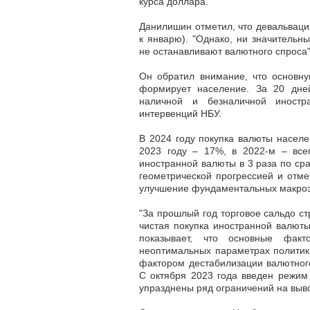
курса доллара.
Данилишин отметил, что девальвация
к январю). "Однако,
ни значительны
не останавливают валютного спроса
Он обратил внимание, что основну
формирует население.
За 20 дне
наличной и безналичной иностр
интервенций НБУ.
В 2024 году покупка валюты насел
2023 году – 17%, в 2022-м – все
иностранной валюты в 3 раза по ср
геометрической прогрессией и отме
улучшение фундаментальных макроэ
"За прошлый год торговое сальдо ст
чистая покупка иностранной валют
показывает, что
основные факт
неоптимальных параметрах политик
фактором дестабилизации валютног
С октября 2023 года введен режим 
упразднены ряд ограничений на выво