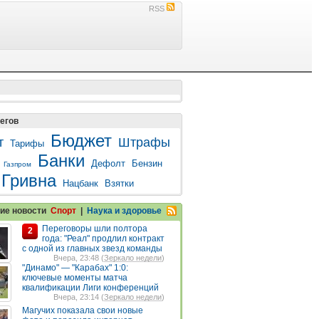
RSS
егов
Бюджет
т
Штрафы
Тарифы
Банки
Дефолт
Бензин
Газпром
Гривна
Нацбанк
Взятки
ие новости
Спорт
|
Наука и здоровье
Переговоры шли полтора
2
года: "Реал" продлил контракт
с одной из главных звезд команды
Вчера, 23:48 (
Зеркало недели
)
"Динамо" — "Карабах" 1:0:
ключевые моменты матча
квалификации Лиги конференций
Вчера, 23:14 (
Зеркало недели
)
Магучих показала свои новые