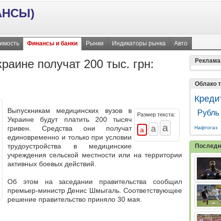
АНСЫ)
имость
Финансы и банки
Рынки
Индикаторы рынка
Авто
раине получат 200 тыс. грн:
Реклама
Облако т
Креди
Выпускникам медицинских вузов в
Рубль
Размер текста:
Украине
будут платить 200 тысяч
гривен
. Средства они получат
Нафтогаз
единовременно и только при условии
трудоустройства в медицинские
Последн
учреждения сельской местности или на территории
активных боевых действий.
Об этом на заседании правительства сообщил
премьер-министр Денис Шмыгаль. Соответствующее
решение правительство приняло 30 мая.