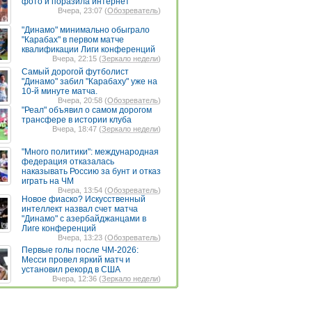
фото и поразила интернет
Вчера, 23:07 (
Обозреватель
)
"Динамо" минимально обыграло
"Карабах" в первом матче
квалификации Лиги конференций
Вчера, 22:15 (
Зеркало недели
)
Самый дорогой футболист
"Динамо" забил "Карабаху" уже на
10-й минуте матча.
Вчера, 20:58 (
Обозреватель
)
"Реал" объявил о самом дорогом
трансфере в истории клуба
Вчера, 18:47 (
Зеркало недели
)
"Много политики": международная
федерация отказалась
наказывать Россию за бунт и отказ
играть на ЧМ
Вчера, 13:54 (
Обозреватель
)
Новое фиаско? Искусственный
интеллект назвал счет матча
"Динамо" с азербайджанцами в
Лиге конференций
Вчера, 13:23 (
Обозреватель
)
Первые голы после ЧМ-2026:
Месси провел яркий матч и
установил рекорд в США
Вчера, 12:36 (
Зеркало недели
)