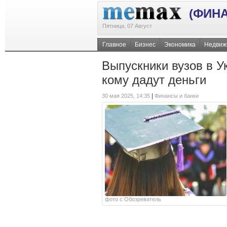
(ФИН
Пятница, 07 Август
Главное
Бизнес
Экономика
Недвиж
Выпускники вузов в Ук
кому дадут деньги
|
30 мая 2025, 14:35
Финансы и банки
фото с Обозреватель