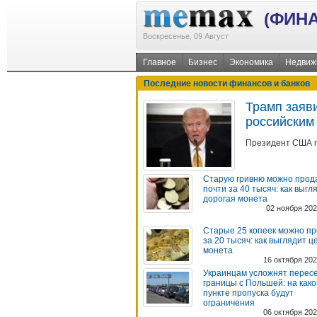
(ФИН
Воскресенье, 09 Август
Главное
Бизнес
Экономика
Недвиж
Последние новости финансов и банков
Трамп заяви
российским
Президент США п
Старую гривню можно прод
почти за 40 тысяч: как выгл
дорогая монета
02 ноября 202
Старые 25 копеек можно пр
за 20 тысяч: как выглядит 
монета
16 октября 202
Украинцам усложнят перес
границы с Польшей: на как
пункте пропуска будут
ограничения
06 октября 202