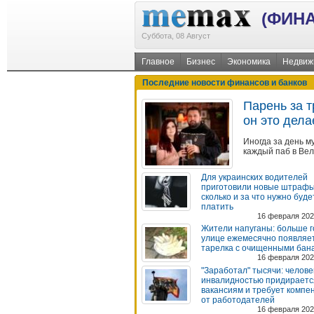
(ФИН
Суббота, 08 Август
Главное
Бизнес
Экономика
Недвиж
Последние новости финансов и банков
Парень за т
он это дела
Иногда за день м
каждый паб в Ве
Для украинских водителей
приготовили новые штрафы
сколько и за что нужно буде
платить
16 февраля 202
Жители напуганы: больше г
улице ежемесячно появляе
тарелка с очищенными бан
16 февраля 202
"Заработал" тысячи: челове
инвалидностью придираетс
вакансиям и требует компе
от работодателей
16 февраля 202