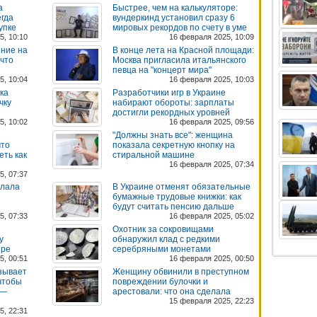
а
Быстрее, чем на калькуляторе:
егда
вундеркинд установил сразу 6
упке
мировых рекордов по счету в уме
5, 10:10
16 февраля 2025, 10:09
ение на
В конце лета на Красной площади:
-что
Москва пригласила итальянского
певца на "концерт мира"
5, 10:04
16 февраля 2025, 10:03
ка
Разработчики игр в Украине
чку
набирают обороты: зарплаты
достигли рекордных уровней
5, 10:02
16 февраля 2025, 09:56
"Должны знать все": женщина
что
показала секретную кнопку на
еть как
стиральной машине
16 февраля 2025, 07:34
5, 07:37
елала
В Украине отменят обязательные
бумажные трудовые книжки: как
будут считать пенсию дальше
5, 07:33
16 февраля 2025, 05:02
Охотник за сокровищами
у
обнаружил клад c редкими
ире
серебряными монетами
5, 00:51
16 февраля 2025, 00:50
озывает
Женщину обвинили в преступном
чтобы
повреждении булочки и
 —
арестовали: что она сделала
15 февраля 2025, 22:23
5, 22:31