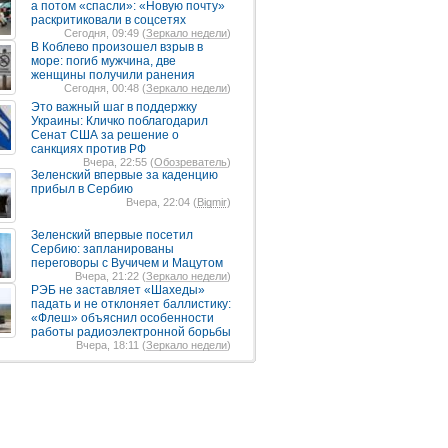
а потом «спасли»: «Новую почту»
раскритиковали в соцсетях
Сегодня, 09:49 (
Зеркало недели
)
В Коблево произошел взрыв в
море: погиб мужчина, две
женщины получили ранения
Сегодня, 00:48 (
Зеркало недели
)
Это важный шаг в поддержку
Украины: Кличко поблагодарил
Сенат США за решение о
санкциях против РФ
Вчера, 22:55 (
Обозреватель
)
Зеленский впервые за каденцию
прибыл в Сербию
Вчера, 22:04 (
Bigmir
)
Зеленский впервые посетил
Сербию: запланированы
переговоры с Вучичем и Мацутом
Вчера, 21:22 (
Зеркало недели
)
РЭБ не заставляет «Шахеды»
падать и не отклоняет баллистику:
«Флеш» объяснил особенности
работы радиоэлектронной борьбы
Вчера, 18:11 (
Зеркало недели
)