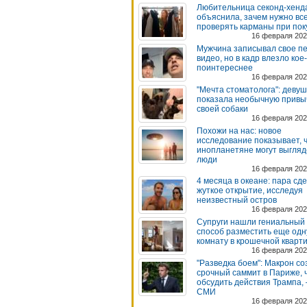
Любительница секонд-хенд
объяснила, зачем нужно вс
проверять карманы при пок
16 февраля 202
Мужчина записывал свое п
видео, но в кадр влезло кое
поинтереснее
16 февраля 202
"Мечта стоматолога": девуш
показала необычную привы
своей собаки
16 февраля 202
Похожи на нас: новое
исследование показывает, 
инопланетяне могут выгляд
люди
16 февраля 202
4 месяца в океане: пара сд
жуткое открытие, исследуя
неизвестный остров
16 февраля 202
Супруги нашли гениальный
способ разместить еще одн
комнату в крошечной кварт
16 февраля 202
"Разведка боем": Макрон с
срочный саммит в Париже, 
обсудить действия Трампа,
СМИ
16 февраля 202