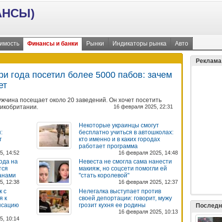
АНСЫ)
имость
Финансы и банки
Рынки
Индикаторы рынка
Авто
Реклама
ри года посетил более 5000 пабов: зачем
ет
ужчина посещает около 20 заведений. Он хочет посетить
ликобритании.
16 февраля 2025, 22:31
Некоторые украинцы смогут
:
бесплатно учиться в автошколах:
т
кто именно и в каких городах
работает программа
5, 14:52
16 февраля 2025, 14:48
ода на
Невеста не смогла сама нанести
тся
макияж, но соцсети помогли ей
анами
"стать королевой"
5, 12:38
16 февраля 2025, 12:37
к с
Нелегалка выступает против
я к
своей депортации: говорит, мужу
нсацию
грозит кухня ее родины
Последн
16 февраля 2025, 10:13
5, 10:14